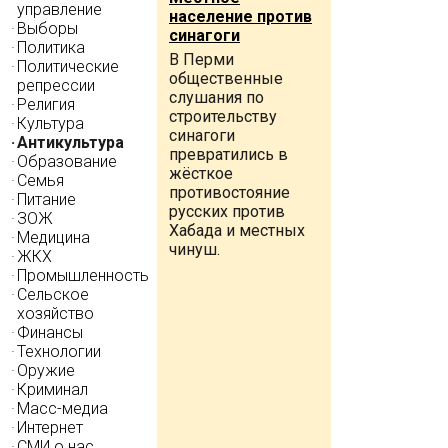
управление
население против
Выборы
синагоги
Политика
В Перми
Политические
общественные
репрессии
слушания по
Религия
строительству
Культура
синагоги
Антикультура
превратились в
Образование
жёсткое
Семья
противостояние
Питание
русских против
ЗОЖ
Хабада и местных
Медицина
чинуш.
ЖКХ
Промышленность
Сельское
хозяйство
Финансы
Технологии
Оружие
Криминал
Масс-медиа
Интернет
СМИ о нас