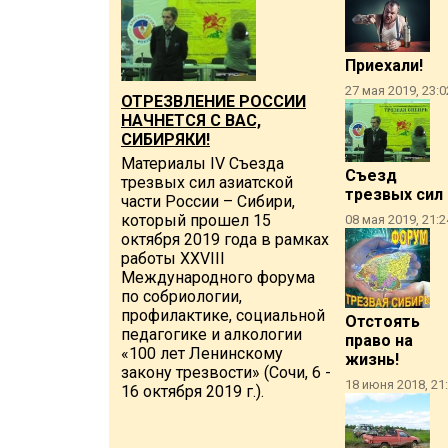
Приехали!
27 мая 2019, 23:0
ОТРЕЗВЛЕНИЕ РОССИИ
НАЧНЕТСЯ С ВАС,
СИБИРЯКИ!
Материалы IV Съезда
Съезд
трезвых сил азиатской
трезвых сил
части России – Сибири,
который прошел 15
08 мая 2019, 21:2
октября 2019 года в рамках
работы XXVIII
Международного форума
по собриологии,
профилактике, социальной
Отстоять
педагогике и алкологии
право на
«100 лет Ленинскому
жизнь!
закону трезвости» (Сочи, 6 -
18 июня 2018, 21
16 октября 2019 г.).