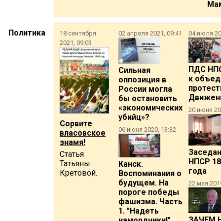
Ма
Политика
18 сентября
02 апреля 2021, 09:41
04 июля 20
2021, 09:03
ПДС НПС
Сильная
к объе
оппозиция в
протест
России могла
Движен
бы остановить
«экономических
20 июня 20
убийц»?
Сорвите
06 июня 2020, 13:32
власовское
знамя!
Заседа
Статья
НПСР 18
Татьяны
Канск.
года
Кретовой.
Воспоминания о
будущем. На
22 мая 2019
пороге победы
фашизма. Часть
1. "Надеть
ЗАЧЕМ 
намордники!"