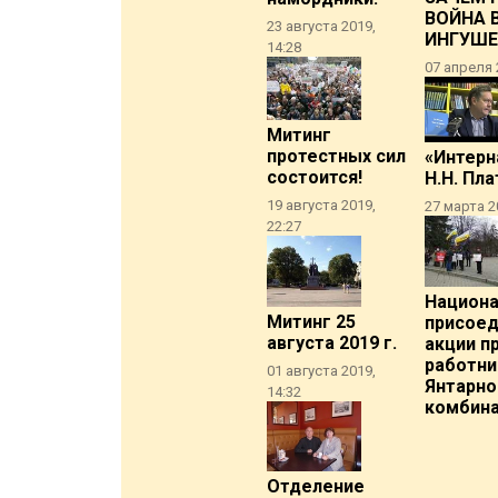
ВОЙНА 
23 августа 2019,
ИНГУШЕ
14:28
07 апреля 
Митинг
протестных сил
«Интерн
состоится!
Н.Н. Пл
19 августа 2019,
27 марта 2
22:27
Национа
Митинг 25
присоед
августа 2019 г.
акции п
работни
01 августа 2019,
Янтарно
14:32
комбина
Отделение