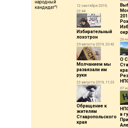
народный
Вы
12 сентября 2019,
кандидат"!
Мос
22:44
201
Рох
Из
Избирательный
окр
лохотрон
26 н
29 августа 2019, 20:42
О С
Молчанием мы
Ст
развязали им
кра
руки
Ре
НП
23 августа 2019, 11:23
07 н
Обращение к
НП
жителям
в г
Ставропольского
Пр
края
Ал