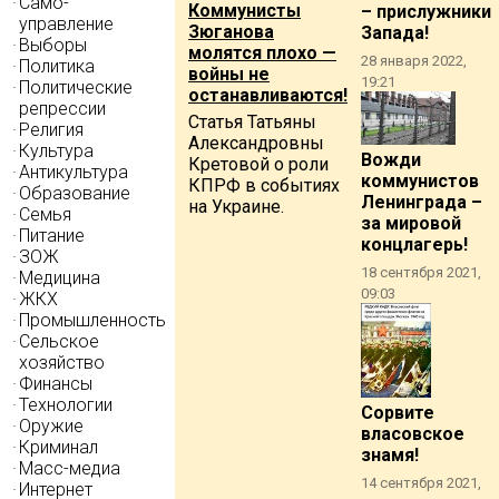
Само-
Коммунисты
– прислужники
управление
Зюганова
Запада!
Выборы
молятся плохо —
28 января 2022,
Политика
войны не
19:21
Политические
останавливаются!
репрессии
Статья Татьяны
Религия
Александровны
Культура
Вожди
Кретовой о роли
Антикультура
коммунистов
КПРФ в событиях
Образование
Ленинграда –
на Украине.
Семья
за мировой
Питание
концлагерь!
ЗОЖ
18 сентября 2021,
Медицина
09:03
ЖКХ
Промышленность
Сельское
хозяйство
Финансы
Технологии
Сорвите
Оружие
власовское
Криминал
знамя!
Масс-медиа
14 сентября 2021,
Интернет