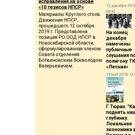
исправления на основе
12 декабря 2018
«10 тезисов НПСР»
08:42
Материалы Круглого стола
Движения НПСР,
прошедшего 12 октября
2019 г. Представлена
На конец
позиция РО ООД НПСР в
декабря
Новосибирской области,
намечены
сформулированная членом
публичные
Совета отделения
слушания п
Ботвиновским Всеволодом
полигону Т
Валерьевичем.
«Лесная»
19 мая 2018, 12:
Г.Тюрин. "К
поднять на
глубинку.
Локальная
экономика 