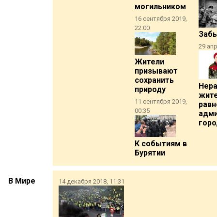
могильником
16 сентября 2019,
22:00
Заб
29 апр
Жители
призывают
сохранить
Нер
природу
жите
11 сентября 2019,
рав
00:35
адми
горо
К событиям в
Бурятии
В Мире
14 декабря 2018, 11:31