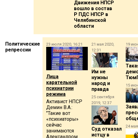
Движения НПСР
вошло в состав
Р ПДС НПСР в
Челябинской
области
Политические
23 июля 2020, 16:21
21 мая 2020,
19 июн
репрессии
12:31
Така
Им не
демо
Лица
нужны
Тюм
карательной
народ и
15 июн
психиатрии
правда
режима
25 сентября
Активист НПСР
2019, 12:37
Заяв
Демин В.А.:
прес
"Такие вот
обще
«психиаторы»
сейчас
24 мая
Суд отказал
занимаются
истцу в
Александром