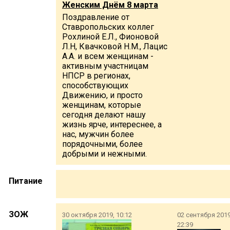
Женским Днём 8 марта
Поздравление от
Ставропольских коллег
Рохлиной Е.Л., Фионовой
Л.Н, Квачковой Н.М., Лацис
А.А. и всем женщинам -
активным участницам
НПСР в регионах,
способствующих
Движению, и просто
женщинам, которые
сегодня делают нашу
жизнь ярче, интереснее, а
нас, мужчин более
порядочными, более
добрыми и нежными.
Питание
ЗОЖ
30 октября 2019, 10:12
02 сентября 2019
22:39