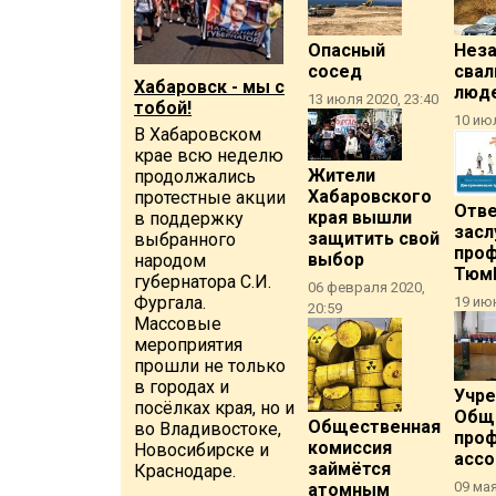
Опасный
Неза
сосед
свал
Хабаровск - мы с
люд
13 июля 2020, 23:40
тобой!
10 июл
В Хабаровском
крае всю неделю
Жители
продолжались
Хабаровского
протестные акции
Отв
края вышли
в поддержку
зас
защитить свой
выбранного
про
выбор
народом
Тюм
губернатора С.И.
06 февраля 2020,
Фургала.
19 июн
20:59
Массовые
мероприятия
прошли не только
в городах и
Учр
посёлках края, но и
Общ
Общественная
во Владивостоке,
про
комиссия
Новосибирске и
ассо
займётся
Краснодаре.
09 мая
атомным