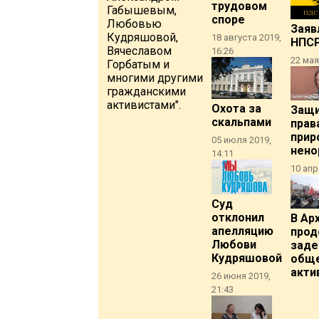
трудовом
Габышевым,
споре
Любовью
Заяв
Кудряшовой,
18 августа 2019,
НПС
Вячеславом
16:26
22 мая
Горбатым и
многими другими
гражданскими
активистами".
Охота за
Защ
скальпами
прав
прир
05 июля 2019,
нено
14:11
10 апр
Суд
отклонил
В Ар
апелляцию
прод
Любови
заде
Кудряшовой
общ
акти
26 июня 2019,
21:43