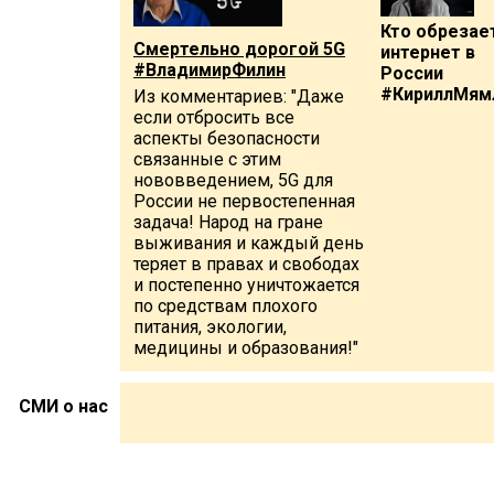
Кто обрезае
Смертельно дорогой 5G
интернет в
#ВладимирФилин
России
#КириллМям
Из комментариев: "Даже
если отбросить все
аспекты безопасности
связанные с этим
нововведением, 5G для
России не первостепенная
задача! Народ на гране
выживания и каждый день
теряет в правах и свободах
и постепенно уничтожается
по средствам плохого
питания, экологии,
медицины и образования!"
СМИ о нас