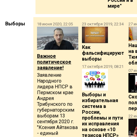
России и в
мире"
Выборы
18 июня 2020, 22:05
23 октября 2019, 22:34
27 и
На
Как
на 
фальсифицируют
Важное
Тю
выборы
политическое
обл
17 октября 2019, 08:21
заявление!
07 и
Заявление
Народного
лидера НПСР в
Пермском крае
Выборы и
Ско
Андрея
избирательная
пол
Трибунского по
система в
пе
губернаторским
России,
выборам 13
22 и
проблемы и пути
сентября 2020 г.
их исправления
"Ксения Айтакова
на основе «10
- единый
тезисов НПСР»