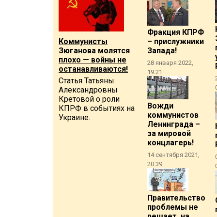
Фракция КПРФ
Коммунисты
– прислужники
Зюганова молятся
Запада!
плохо — войны не
28 января 2022,
останавливаются!
19:21
Статья Татьяны
Александровны
Кретовой о роли
Вожди
КПРФ в событиях на
коммунистов
Украине.
Ленинграда –
за мировой
концлагерь!
14 сентября 2021,
20:39
Правительство
проблемы не
решает, на