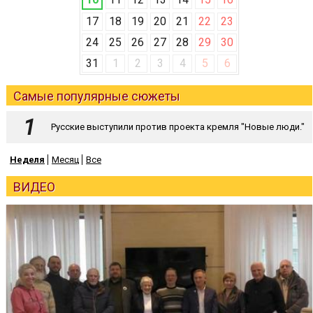
17
18
19
20
21
22
23
24
25
26
27
28
29
30
31
1
2
3
4
5
6
Самые популярные сюжеты
Русские выступили против проекта кремля "Новые люди."
Неделя
Месяц
Все
ВИДЕО