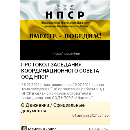
ПРОТОКОЛ ЗАСЕДАНИЯ
КООРДИНАЦИОННОГО СОВЕТА
ООД НПСР
28.07.2021 г. дистанционно и 29.07.2021 заочно.
Тема заседания: “Об организации работы ООД
НПСР в связи с кончиной основателя и
сопредседателя ООД НПСР В.И.Филина”.
О Движении / Официальные
документы
04 августа 2021, 21:25
Мямлин Кирилл
0
2767