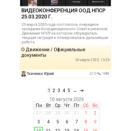
ВИДЕОКОНФЕРЕНЦИЯ ООД НПСР
25.03.2020 Г.
25 марта 2020 года состоялось очередное
заседание Координационного Совета регионов
Движения НПСР на котором обсуждалась
текущая ситуация и планировалась дальнейшая
работа.
О Движении / Официальные
документы
30 марта 2020, 13:29
Ткаченко Юрий
0
1686
1
2
3
4
5
→
⇥
10 августа 2026
Пн
Вт
Ср
Чт
Пт
Сб
Вс
27
28
29
30
31
1
2
3
4
5
6
7
8
9
10
11
12
13
14
15
16