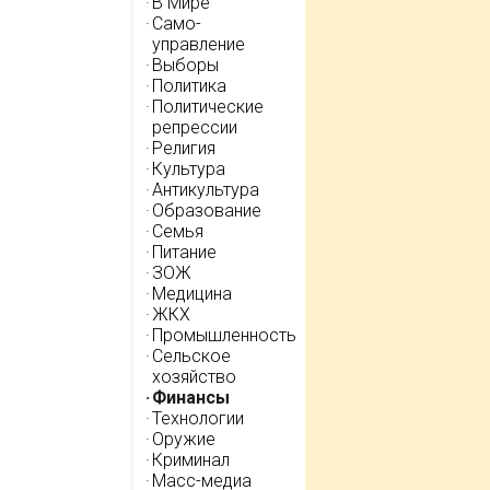
В Мире
Само-
управление
Выборы
Политика
Политические
репрессии
Религия
Культура
Антикультура
Образование
Семья
Питание
ЗОЖ
Медицина
ЖКХ
Промышленность
Сельское
хозяйство
Финансы
Технологии
Оружие
Криминал
Масс-медиа