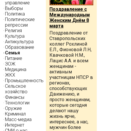
управление
Выборы
Поздравление с
Политика
Международным
Политические
Женским Днём 8
репрессии
марта
Религия
Поздравление от
Культура
Ставропольских
Антикультура
коллег Рохлиной
Образование
Е.Л., Фионовой Л.Н,
Семья
Квачковой Н.М.,
Питание
Лацис А.А. и всем
ЗОЖ
женщинам -
Медицина
активным
ЖКХ
участницам НПСР в
Промышленность
регионах,
Сельское
способствующих
хозяйство
Движению, и
Финансы
просто женщинам,
Технологии
которые сегодня
Оружие
делают нашу
Криминал
жизнь ярче,
Масс-медиа
интереснее, а нас,
Интернет
мужчин более
СМИ о нас