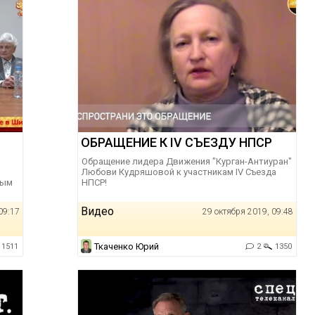
ОБРАЩЕНИЕ К IV СЪЕЗДУ НПСР
Обращение лидера Движения "Курган-Антиуран"
Любови Кудряшовой к участникам IV Съезда
ным
НПСР!
Видео
09:17
29 октября 2019, 09:48
Ткаченко Юрий
1511
2
1350