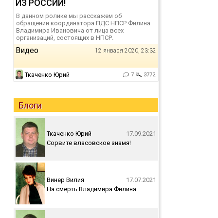
ИЗ РОССИИ!
В данном ролике мы расскажем об
обращении координатора ПДС НПСР Филина
Владимира Ивановича от лица всех
организаций, состоящих в НПСР.
Видео
12 января 2020, 23:32
Ткаченко Юрий
7
3772
Блоги
Ткаченко Юрий
17.09.2021
Сорвите власовское знамя!
Винер Вилия
17.07.2021
На смерть Владимира Филина