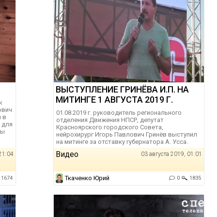
ВЫСТУПЛЕНИЕ ГРИНЁВА И.П. НА
МИТИНГЕ 1 АВГУСТА 2019 Г.
к
ович
01.08.2019 г. руководитель регионального
 в
отделения Движения НПСР, депутат
 для
Красноярского городского Совета,
лы
нейрохирург Игорь Павлович Гринёв выступил
на митинге за отставку губернатора А. Усса.
Видео
21:04
03 августа 2019, 01:01
Ткаченко Юрий
1674
0
1835