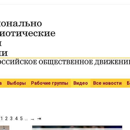
а
Выборы
Рабочие группы
Видео
Все новости
Б
1
2
3
4
5
…
→
⇥