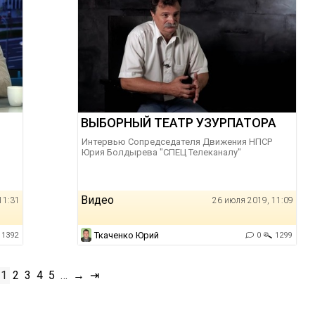
ВЫБОРНЫЙ ТЕАТР УЗУРПАТОРА
Интервью Сопредседателя Движения НПСР
Юрия Болдырева "СПЕЦ Телеканалу"
Видео
11:31
26 июля 2019, 11:09
Ткаченко Юрий
1392
0
1299
1
2
3
4
5
…
→
⇥