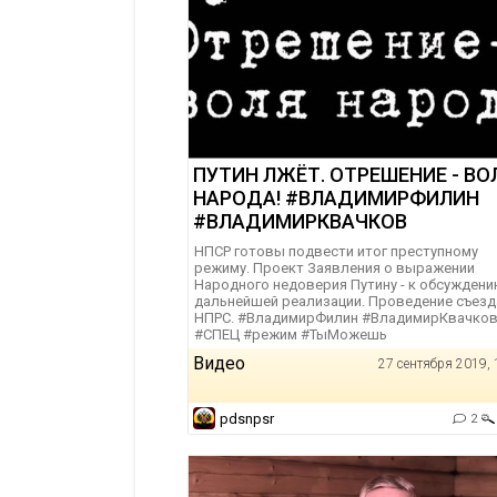
ПУТИН ЛЖЁТ. ОТРЕШЕНИЕ - ВО
НАРОДА! #ВЛАДИМИРФИЛИН
#ВЛАДИМИРКВАЧКОВ
НПСР готовы подвести итог преступному
режиму. Проект Заявления о выражении
Народного недоверия Путину - к обсуждени
дальнейшей реализации. Проведение съезд
НПРС. #ВладимирФилин #ВладимирКвачко
#СПЕЦ #режим #ТыМожешь
Видео
27 сентября 2019, 
pdsnpsr
2