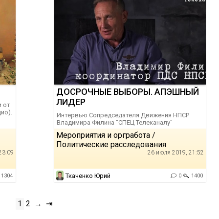
ДОСРОЧНЫЕ ВЫБОРЫ. АПЭШНЫЙ
ЛИДЕР
и от
ио).
Интервью Сопредседателя Движения НПСР
Владимира Филина "СПЕЦ Телеканалу"
Мероприятия и оргработа /
Политические расследования
23:09
26 июля 2019, 21:52
Ткаченко Юрий
1304
0
1400
1
2
→
⇥