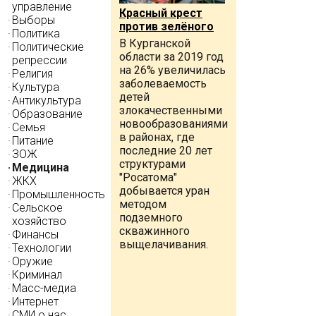
управление
Красный крест
Выборы
против зелёного
Политика
В Курганской
Политические
области за 2019 год
репрессии
на 26% увеличилась
Религия
заболеваемость
Культура
детей
Антикультура
злокачественными
Образование
новообразованиями
Семья
в районах, где
Питание
последние 20 лет
ЗОЖ
структурами
Медицина
"Росатома"
ЖКХ
добывается уран
Промышленность
методом
Сельское
подземного
хозяйство
скважинного
Финансы
выщелачивания.
Технологии
Оружие
Криминал
Масс-медиа
Интернет
СМИ о нас