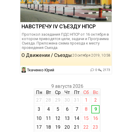
НАВСТРЕЧУ IV СЪЕЗДУ НПСР
Протокол заседания ПДС НПСР от 16 октября в
котором приводятся цели, задачи и Программа
Съезда. Приложена схема проезда к месту
проведения Съезда.
О Движении / Съезды
20 октября 2019, 10:58
Ткаченко Юрий
0
2173
9 августа 2026
Пн
Вт
Ср
Чт
Пт
Сб
Вс
27
28
29
30
31
1
2
3
4
5
6
7
8
9
10
11
12
13
14
15
16
17
18
19
20
21
22
23