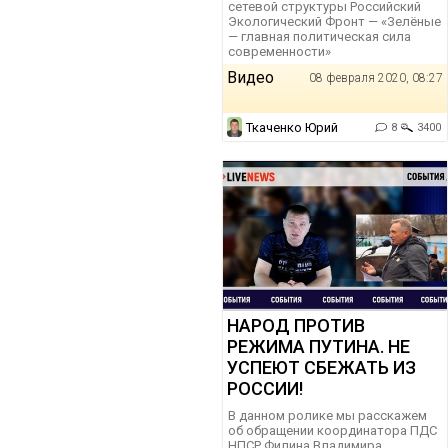
сетевой структуры Российский
Экологический Фронт — «Зелёные
— главная политическая сила
современности»
Видео
08 февраля 2020, 08:27
Ткаченко Юрий
8
3400
НАРОД ПРОТИВ
РЕЖИМА ПУТИНА. НЕ
УСПЕЮТ СБЕЖАТЬ ИЗ
РОССИИ!
В данном ролике мы расскажем
об обращении координатора ПДС
НПСР Филина Владимира