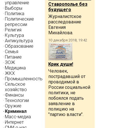
управление
Ставрополье без
Выборы
будущего
Политика
Журналистское
Политические
расследование
репрессии
Евгения
Религия
Михайлова.
Культура
10 декабря 2018, 19:42
Антикультура
Образование
Семья
Питание
ЗОЖ
Крик души!
Медицина
Человек,
ЖКХ
пострадавший от
Промышленность
проводимой в
Сельское
России социальной
хозяйство
политики, не
Финансы
побоялся подать
Технологии
заявление в
Оружие
полицию на
Криминал
"партию власти".
Масс-медиа
Интернет
СМИ о нас