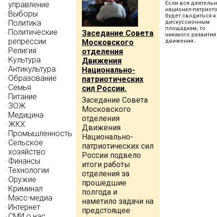
управление
Если вся деятель
национал-патриот
Выборы
будет сводиться к
Политика
дискуссионным
площадкам, то
Политические
Заседание Совета
никакого развития
репрессии
Московского
движения…
Религия
отделения
Культура
Движения
Антикультура
Национально-
Образование
патриотических
Семья
сил России.
Питание
Заседание Совета
ЗОЖ
Московского
Медицина
отделения
ЖКХ
Движения
Промышленность
Национально-
Сельское
патриотических сил
хозяйство
России подвело
Финансы
итоги работы
Технологии
отделения за
Оружие
прошедшие
Криминал
полгода и
Масс-медиа
наметило задачи на
Интернет
предстоящее
СМИ о нас