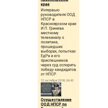
крае
Интервью
руководителя ООД
НПСР в
Красноярском крае
И.П. Гринёва
местному
телеканалу о
политике,
прошедших
выборах, попытках
ЕдРа и его
приспешников
через суд оспорить
победу кандидатов
от НПСР.
12 октября 2018, 04:43
Осуществление
ООД НПСР по