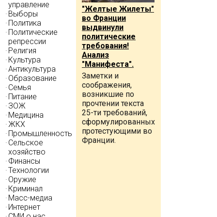
управление
"Желтые Жилеты"
Выборы
во Франции
Политика
выдвинули
Политические
политические
репрессии
требования!
Религия
Анализ
Культура
"Манифеста".
Антикультура
Заметки и
Образование
соображения,
Семья
возникшие по
Питание
прочтении текста
ЗОЖ
25-ти требований,
Медицина
сформулированных
ЖКХ
протестующими во
Промышленность
Франции.
Сельское
хозяйство
Финансы
Технологии
Оружие
Криминал
Масс-медиа
Интернет
СМИ о нас