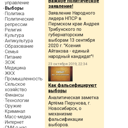
Важное политическое
управление
заявление!
Выборы
Заявление Народного
Политика
лидера НПСР в
Политические
Пермском крае Андрея
репрессии
Трибунского по
Религия
губернаторским
Культура
выборам 13 сентября
Антикультура
2020 г. "Ксения
Образование
Айтакова - единый
Семья
народный кандидат"!
Питание
ЗОЖ
23 октября 2019, 22:34
Медицина
ЖКХ
Промышленность
Сельское
Как фальсифицируют
хозяйство
выборы
Финансы
Аналитическая заметка
Технологии
Артёма Перунова, г.
Оружие
Новосибирск, о
Криминал
механизме
Масс-медиа
фальсификации
Интернет
выборов.
СМИ о нас