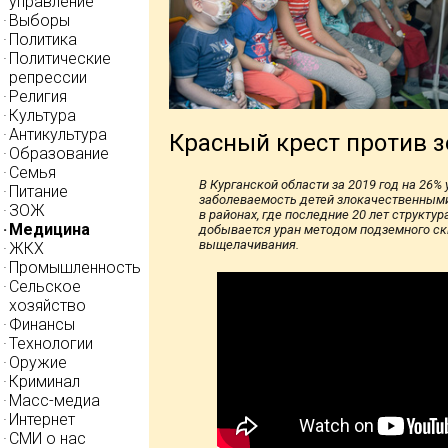
управление
Выборы
Политика
Политические
репрессии
Религия
Культура
Антикультура
Красный крест против 
Образование
Семья
В Курганской области за 2019 год на 26%
Питание
заболеваемость детей злокачественным
ЗОЖ
в районах, где последние 20 лет структу
Медицина
добывается уран методом подземного с
выщелачивания.
ЖКХ
Промышленность
Сельское
хозяйство
Финансы
Технологии
Оружие
Криминал
Масс-медиа
Интернет
СМИ о нас