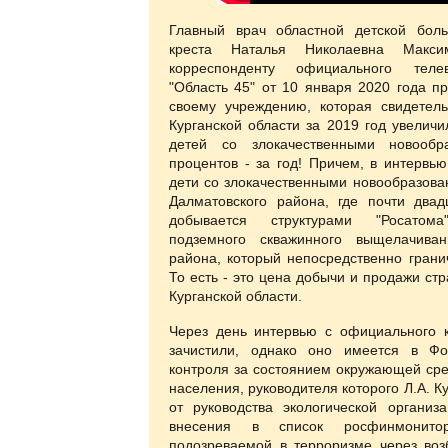
Главный врач областной детской бол
креста Наталья Николаевна Макс
корреспонденту официального теле
"Область 45" от 10 января 2020 года пр
своему учреждению, которая свидетель
Курганской области за 2019 год увеличи
детей со злокачественными новооб
процентов - за год! Причем, в интервью
дети со злокачественными новообразов
Далматовского района, где почти двад
добывается структурами "Росато
подземного скважинного выщелачива
района, который непосредственно грани
То есть - это цена добычи и продажи ст
Курганской области.
Через день интервью с официального к
зачистили, однако оно имеется в Фо
контроля за состоянием окружающей ср
населения, руководителя которого Л.А. 
от руководства экологической организ
внесения в список росфинмонито
подозреваемой в терроризме через воз