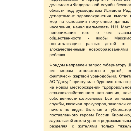
дел силами Федеральной службы безопас
области под руководством Исмаила Рад
департамент здравоохранения вместо 
мер на основании полученных данных 
населения, начал шельмовать Н.Н. Макс
непонимании того, о чем главн
общественности - якобы Максим
госпитализацию разных детей от г
злокачественными новообразованиями
ребенка.
Фондом направлен запрос губернатору 
им мерам относительно детей, ко
фактически жертвой уранодобычи. Ответ
АО "Далур" приступил к бурению геолого
на новом месторождении "Добровольное
сельскохозяйственного назначения, на
собственности колхозников. Все так наз
службы, включая прокуроров, закопали с
ничего не видят. Включая и губернато
поставленного героем России Кириенко
зауральской земли уран и редкоземельны
разделяя с жителями только тяже