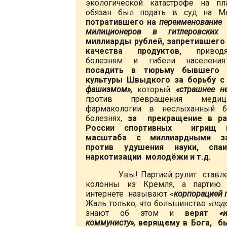
экологической катастрофе на пл
обязан был подать в суд на Ме
потратившего на
переименование 
милиционеров в гитлеровских 
миллиарды рублей, запретившего
качества продуктов,
привод
болезням и гибели населения
посадить в тюрьму бывшего 
культуры Швыдкого за борьбу 
фашизмом»,
который
«страшнее н
против превращения мед
фармакологии в неслыханный б
болезнях,
за прекращение в ра
России спортивных игрищ м
масштаба с миллиардными за
против удушения науки, спа
наркотизации молодёжи и т.д.
Увы! Партией рулит ставлен
колонны из Кремля, а парти
интернете называют «
корпорацией 
Жаль только, что большинство
«под
знают об этом и
верят
«
коммунисту»,
верящему в Бога, б