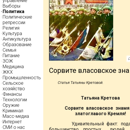
управление
Выборы
Политика
Политические
репрессии
Религия
Культура
Антикультура
Образование
Семья
Питание
ЗОЖ
Медицина
Сорвите власовское зна
ЖКХ
Промышленность
Сельское
Статья Татьяны Кретовой.
хозяйство
Финансы
Татьяна Кретова
Технологии
Оружие
Сорвите власовское знамя
Криминал
златоглавого Кремля!
Масс-медиа
Интернет
Удивительный факт: пода
СМИ о нас
большинство простых людей 