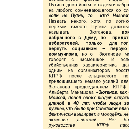
Путина достойным вождём и набр
на любого сомневающегося со с
если не Путин, то кто? Назовит
Назвать некого, хотя, по логи
первым вместо Путина долж
называть Зюганова,
ко
избранного в Думу, по предст
избирателей, только для тог
вернуть социализм – первую
коммунизма,
но о Зюганове мо
говорят с насмешкой. И вспо
убийственная характеристика, д
одним из организаторов восста
КПРФ после ельцинского по
приложившего немало усилий для
Зюганова председателем КПРФ 
Альберта Макашова:
«
Зюганов, как
Моисей, повёл своих людей окруж
длиной в 40 лет,
чтобы люди за
лучшее, что было при Советской влас
фактически вымирает, а молодёжь не
активных действий…. Нет б
руководстве КПРФ пассио