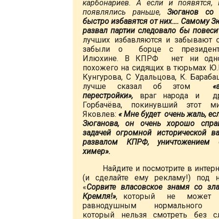
карбонариев. А если и появятся
появлялись раньше,
Зюганов со 
быстро избавятся от них….
Самому Зю
развал партии следовало бы повеси
лучших избавляются и забывают о
забыли о борце с президент
Илюхине. В КПРФ нет ни одн
похожего на сидящих в тюрьмах Ю.М
Кунгурова, С Удальцова, К. Бараба
лучше сказал об этом
«
перестройки»,
враг народа и др
Горбачёва, покинувший этот 
Яковлев:
«
Мне будет очень жаль, ес
Зюганова, он очень хорошо спра
задачей огромной исторической в
развалом КПРФ, уничтожением 
химер».
Найдите и посмотрите в интерн
(и сделайте ему рекламу!) под 
«
Сорвите власовское знамя со зла
Кремля!»
, который не может 
равнодушным нормального че
который нельзя смотреть без с