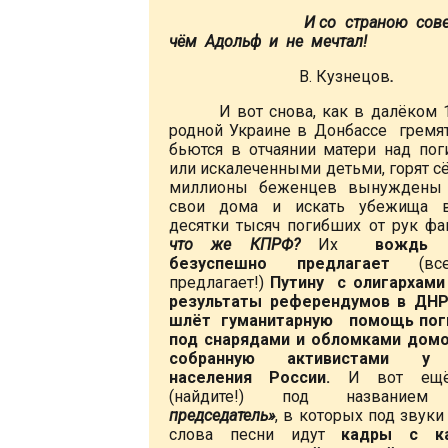
И со страною соверш
чём Адольф и не мечтал!
В. Кузнецов
.
И вот снова, как в далёком 19
родной Украине в Донбассе гремя
бьются в отчаянии матери над по
или искалеченными детьми, горят сё
миллионы беженцев вынуждены
свои дома и искать убежища в
десятки тысяч погибших от рук ф
что же КПРФ?
Их
вождь 
безуспешно предлагает
(вс
предлагает!)
Путину с олигархами
результаты референдумов в ДНР
шлёт гуманитарную
помощь по
под снарядами и обломками дом
собранную активистами у
населения России.
И вот ещё
(найдите!) под названи
председатель»
, в которых под звук
слова песни идут
кадры с к