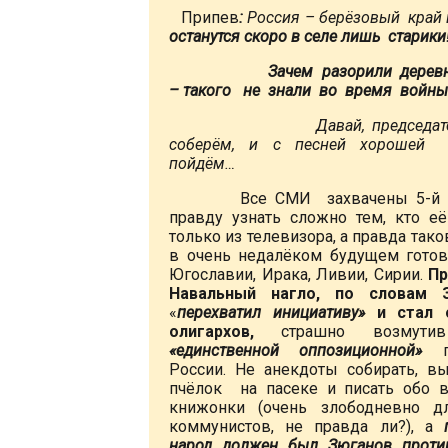
Припев
:
Россия – берёзовый край 
останутся скоро в селе лишь старики
Зачем разорили деревни
–
такого не знали во время войны
Давай, председат
соберём, и с песней хорошей 
пойдём…
Все СМИ захвачены 5-й 
правду узнать сложно тем, кто её
только из телевизора, а правда тако
в очень недалёком будущем готов
Югославии, Ирака, Ливии, Сирии.
Пр
Навальный нагло, по словам З
«
перехватил инициативу»
и стал 
олигархов,
страшно возмути
«единственной оппозиционной»
па
России. Не анекдоты собирать, в
пчёлок на пасеке и писать обо 
книжонки (очень злободневно д
коммунистов, не правда ли?), а
народ должен был Зюганов проти