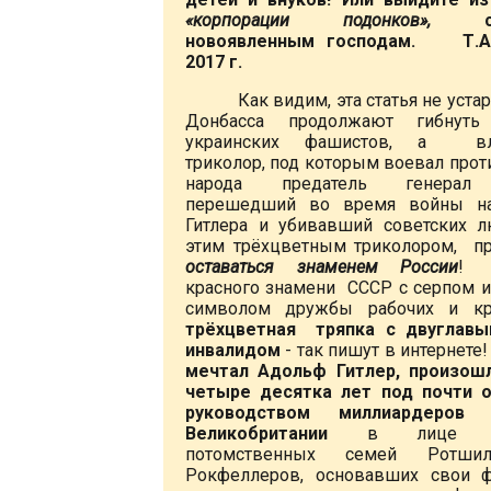
«корпорации подонков»,
новоявленным господам. Т.А.
2017 г.
Как видим, эта статья не уста
Донбасса продолжают гибнут
украинских фашистов, а вла
триколор, под которым воевал прот
народа предатель генерал 
перешедший во время войны на
Гитлера и убивавший советских 
этим трёхцветным триколором, п
оставаться знаменем России
! 
красного знамени СССР с серпом и
символом дружбы рабочих и кр
трёхцветная тряпка с двуглавы
инвалидом
- так пишут в интернете
мечтал Адольф Гитлер, произош
четыре десятка лет под почти 
руководством миллиардеро
Великобритании
в лице др
потомственных семей Ротши
Рокфеллеров, основавших свои 