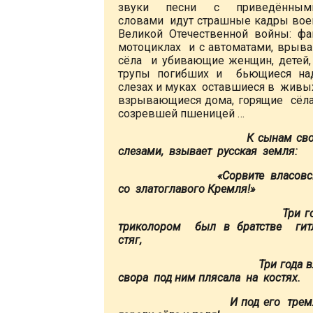
звуки песни с приведённы
словами идут страшные кадры во
Великой Отечественной войны: ф
мотоциклах и с автоматами, врыв
сёла и убивающие женщин, детей, 
трупы погибших и бьющиеся на
слезах и муках оставшиеся в живы
взрывающиеся дома, горящие сёла
созревшей пшеницей …
К сынам своим,
слезами, взывает русская земля:
«Сорвите власовское
со златоглавого Кремля!»
Три года с 
триколором был в братстве гит
стяг,
Три года власо
свора под ним плясала на костях.
И под его тремя цв