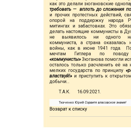
как это делали зюгановские однопа
требовать — вплоть до сложения п
и прочих протестных действий, св
опорой на поддержку народа Р
митингах и забастовках. Это обя
делать настоящие коммунисты в Дум
не выявилось ни одного нас
коммуниста, а страна оказалась 
войны, как в июне 1941 года. П
мечтам Гитлера по поводу
«коммунисты»
Зюганова помогли исп
осталось только расчленить её на 
мелких государств по принципу
«р
властвуй!»
и приступить к открыто
добычи…
Т.А.К. 16.09.2021.
Ткаченко Юрий
Сорвите власовское знамя!
Возврат к списку