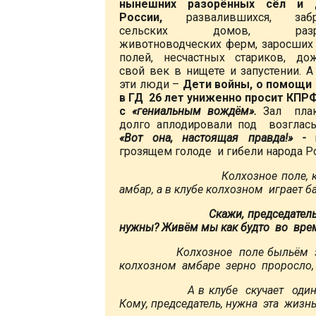
нынешних разорённых сёл и 
России,
развалившихся, заб
сельских домов, разру
животноводческих ферм, заросших
полей, несчастных стариков, д
свой век в нищете и запустении. А
эти люди –
Дети войны, о помощи
в ГД 26 лет униженно просит КПРФ
с
«гениальным вождём».
Зал плак
долго аплодировали под возгласы
«Вот она, настоящая правда!» -
грозящем голоде и гибели народа Р
Колхозное поле, 
амбар, а в клубе колхозном играет б
Скажи, председател
нужны? Живём мы как будто во вре
Колхозное поле быльём зар
колхозном амбаре зерно проросло,
А в клубе скучает один б
Кому, председатель, нужна эта жизн