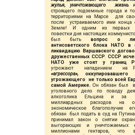
жулья, уничтожающего жизнь н
строящего подземные города и т
территориями на Марсе для сво
после устраиваемого ими конца
Земле! И одним из первых в
повестки дня настоящих коммунист
был быть
вопрос о лик
антисоветского блока НАТО в 
ликвидацию Варшавского догово
дружественных СССР
.
СССР исче
НАТО уже стоят у границ Р
угрожают нападением на Р
«агрессора»,
оккупировавшего
угрожающего не только всей Евр
самой Америке.
Он обязан был в
уголовного дело по поводу дея
алкоголика Ельцина и за
миллиардных расходов на о
экономическое благополучие ег
обязан был подать в суд на Путина 
принимал закон о снятии охран
выгорающих и уничтожаемых 
миллионами гектаров, что 