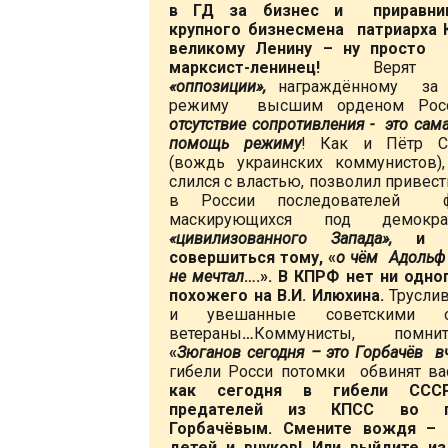
в ГД за бизнес и приравни
крупного бизнесмена патриарха 
великому Ленину – ну просто 
марксист-ленинец!
Верят л
«оппозиции»,
награждённому за
режиму высшим орденом Росс
отсутствие сопротивления - это сам
помощь режиму
! Как и Пётр С
(вождь украинских коммунистов)
слился с властью, позволил привест
в России последователей фа
маскирующихся под демокр
«цивилизованного Запада»,
и 
совершиться тому, «
о чём Адольф
не мечтал
….». В КПРФ нет ни одно
похожего на В.И. Илюхина.
Трусли
и увешанные советскими о
ветераны
…
Коммунисты, помни
«
Зюганов сегодня – это Горбачёв вч
гибели Росси потомки обвинят ва
как сегодня в гибели ССС
предателей из КПСС во 
Горбачёвым. Смените вождя – 
детей и внуков! Или выйдите и