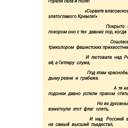
горели сёла и поля!
«Сорвите власовское зн
златоглавого Кремля!»
Покрыто гряз
позором оно с тех давних пор, когда
Сошлась под 
триколором фашистских прихвостне
И лютовала над Росси
ей, а Гитлеру служа,
Под этим краснобелос
дыму резни и грабежа.
А те наймит
подонки давно успели прахом стать
Но их духовные по
взметнули этот флаг опять,
И над Россией водр
на самый высший пьедестал,