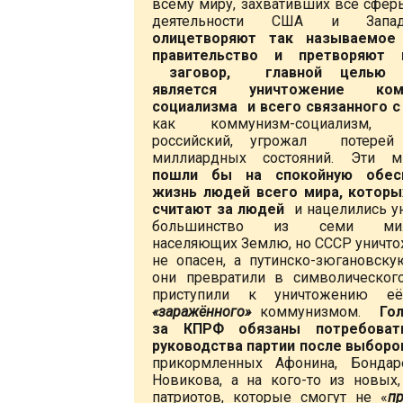
всему миру, захвативших все сфер
деятельности США и Зап
олицетворяют так называемое
правительство и претворяют
заговор, главной целью к
является уничтожение комм
социализма и всего связанного с
как коммунизм-социализм, о
российский, угрожал потере
миллиардных состояний. Эти м
пошли бы на спокойную обес
жизнь людей всего мира, котор
считают за людей
и нацелились у
большинство из семи милл
населяющих Землю, но СССР уничто
не опасен, а путинско-зюгановск
они превратили в символическог
приступили к уничтожению её
«заражённого»
коммунизмом.
Го
за КПРФ обязаны потребоват
руководства партии после выборо
прикормленных Афонина, Бондар
Новикова, а на кого-то из новых
патриотов, которые смогут не «
пр