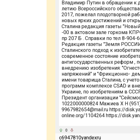
Владимир Путин в обращении к 
летию Всероссийского общества
2017, пожелал плодотворной раб
новых ярких достижений и открыт
Сталина редакция газеты "Новый
-00 в актовом зале горкома КПР
пр 207 Б . Справки по тел 8-904-
Редакция газеты "Земля РОССИИ"
Сталинского подход к изобретат
современное состояние изобрет
антигосударственных реформ , п
внедрению изобретения: "Огнест
напряжений" и "Фрикционно- де
имени товарища Сталина, с учето
программ комплексе CSAD и внед
Украине, по изобретениям в СС
Президент организации "Сейсмо
1022000000824 Мажиев Х Н (951) 
9967982654@mail.ru https://disk.ya
online.org/1104264 https://disk.y
0
c6947810yandexru