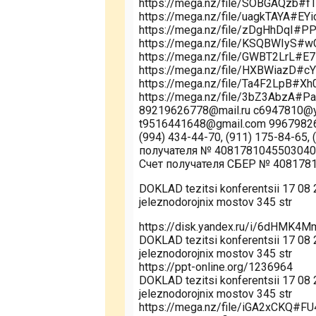
https://mega.nz/file/SOBGAQzb
https://mega.nz/file/uagkTAYA
https://mega.nz/file/zDgHhDq
https://mega.nz/file/KSQBWIyS
https://mega.nz/file/GWBT2LrL
https://mega.nz/file/HXBWiazD
https://mega.nz/file/Ta4F2LpB#
https://mega.nz/file/3bZ3AbzA
89219626778@mail.ru c6947810@y
t9516441648@gmail.com 99679826
(994) 434-44-70, (911) 175-84-65
получателя № 408178104550304
Счет получателя СБЕР № 408178
DOKLAD tezitsi konferentsii 17 08 
jeleznodorojnix mostov 345 str
https://disk.yandex.ru/i/6dHMK4
DOKLAD tezitsi konferentsii 17 08 
jeleznodorojnix mostov 345 str
https://ppt-online.org/1236964
DOKLAD tezitsi konferentsii 17 08 
jeleznodorojnix mostov 345 str
https://mega.nz/file/iGA2xCKQ