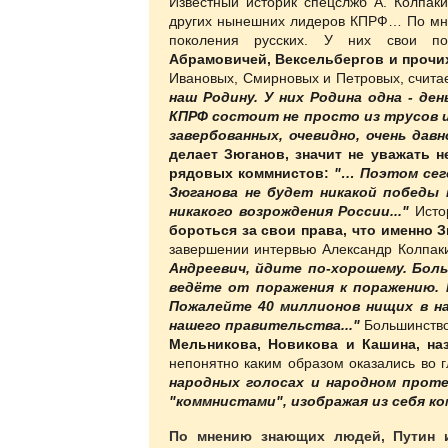
Известный историк спецслжб А. Колпак
других нынешних лидеров КПРФ… По мне
поколения русских. У них свои п
Абрамовичей, Вексельбергов и прочих 
Ивановых, Смирновых и Петровых, считае
наш Родину. У них Родина одна - ден
КПРФ состоит не просто из трусов и
завербованных, очевидно, очень давн
делает Зюганов, значит не уважать н
ря
довых коммнистов:
"… Поэтом сег
Зюганова не будет никакой победы 
никакого возрождения России..."
Исто
бороться за свои права, что именно 
завершении интервью Александр Колпак
Андреевич, йдите по-хорошему. Бо
ведёте от поражения к поражению. 
Пожалейте 40 миллионов нищих в н
нашего правительства..."
Большинство
Мельникова, Новикова и Кашина, на
непонятно каким образом оказались во 
народных голосах и народном прот
"коммнистами", изображая из себя ко
По мнению знающих людей, Путин и