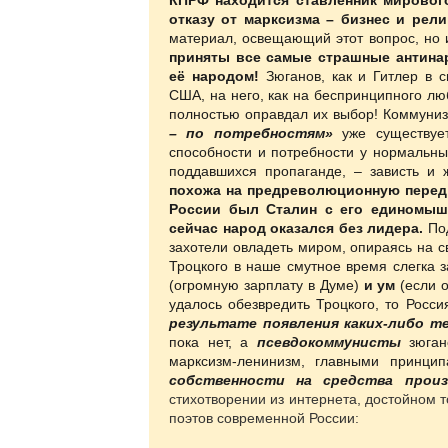
КПРФ находится ставленник мировог
отказу от марксизма – бизнес и рели
материал, освещающий этот вопрос, но и
приняты все самые страшные антинар
её народом!
Зюганов, как и Гитлер в 
США, на него, как на беспринципного лю
полностью оправдал их выбор! Коммуни
– по потребностям»
уже существуе
способности и потребности у нормальн
поддавшихся пропаганде, – зависть и
похожа на предреволюционную перед О
России был Сталин с его единомыш
сейчас народ оказался без лидера.
По
захотели овладеть миром, опираясь на 
Троцкого в наше смутное время слегка
(огромную зарплату в Думе)
и ум
(если 
удалось обезвредить Троцкого, то Росс
результате появления каких-либо те
пока нет, а
псевдокоммунисты
зюга
марксизм-ленинизм, главными принци
собственности на средства прои
стихотворении из интернета, достойном т
поэтов современной России: