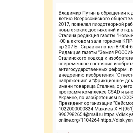
Владимир Путин в обращении к 
летию Всероссийского общества
2017, пожелал плодотворной раб
новых ярких достижений и открыт
Сталина редакция газеты "Новый
-00 в актовом зале горкома КПР
пр 207 Б . Справки по тел 8-904-
Редакция газеты "Земля РОССИИ"
Сталинского подход к изобретат
современное состояние изобрет
антигосударственных реформ , п
внедрению изобретения: "Огнест
напряжений" и "Фрикционно- де
имени товарища Сталина, с учето
программ комплексе CSAD и внед
Украине, по изобретениям в СС
Президент организации "Сейсмо
1022000000824 Мажиев Х Н (951) 
9967982654@mail.ru https://disk.ya
online.org/1104264 https://disk.y