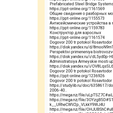
Prefabricated Steel Bridge Systems
https://ppt-online.org/1161569
Общие сведения о разборных мо
https://ppt-online.org/1155573
Антисейсмические устройства в
https://ppt-online.org/1159783
Конструктор для взрослых
https://ppt-online.org/1161574
Dogovor 200 tr potokol Rosavtodor
https://disk.yandex.ru/d/8mooN9
Perspektivi primeneniya bistrovoz
https://disk.yandex.ru/i/dL5yd0p-
Administratsiya Armeyskie mosti up
https://disk.yandex.ru/i/OV8LqsS
Dogovor 200 tr potokol Rosavtodor
https://ppt-online.org/1236926
Dogovor 200 tr potokol Rosavtodor
https://studylib.ru/doc/6358617/d
2006-40...
https://mega.nz/file/uLpTSZ7C#ai
https://mega.nz/file/3OYzgB5D#
k__URheCWV2p_VLkkY9WJ4U
https://mega.nz/file/OHJUBShC#