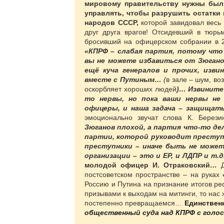
мировому правительству нужны был
управлять, чтобы разрушить остатки
народов СССР,
которой завидовал весь
друг друга врагов! Отсидевший в тюр
бросивший на офицерском собрании в 
«КПРФ – слабая партия, потому что
вы не можете избавиться от Зюганов
ещё куча генералов и прочих, изв
вместе с Путиным…
(
в зале – шум, во
оскорбляет хороших людей
)… Извините
то нервы, но пока ваши нервы не
офицеры, и наша задача – защищать
эмоционально звучат слова К. Берез
Зюганов плохой, а партия что-то де
партии, которой руководит преступн
преступники – иначе быть не може
организации – это и ЕР, и ЛДПР и т.
молодой офицер И. Отраковский
…
постсоветском пространстве – на руках
Россию и Путина на признание итогов ре
призывами к выходам на митинги, то нас
постепенно превращаемся…
Единственн
общественный суда над КПРФ с голос