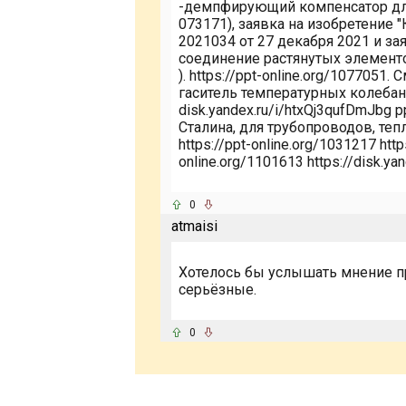
-демпфирующий компенсатор для
073171), заявка на изобретение 
2021034 от 27 декабря 2021 и за
соединение растянутых элемент
). https://ppt-online.org/107705
гаситель температурных колебан
disk.yandex.ru/i/htxQj3qufDmJbg 
Сталина, для трубопроводов, те
https://ppt-online.org/1031217 htt
online.org/1101613 https://disk.
0
atmaisi
Хотелось бы услышать мнение п
серьёзные.
0