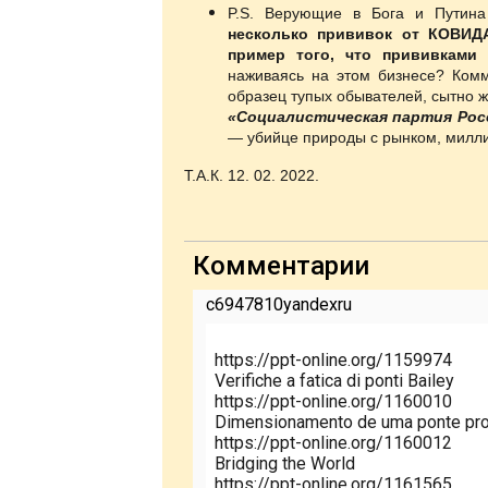
P.S. Верующие в Бога и Путин
несколько прививок от КОВИД
пример того, что прививками
наживаясь на этом бизнесе? Комм
образец тупых обывателей, сытно 
«Социалистическая партия Рос
— убийце природы с рынком, мил
Т.А.К. 12. 02. 2022.
Комментарии
c6947810yandexru
https://ppt-online.org/1159974
Verifiche a fatica di ponti Bailey
https://ppt-online.org/1160010
Dimensionamento de uma ponte prov
https://ppt-online.org/1160012
Bridging the World
https://ppt-online.org/1161565