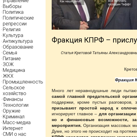
управление
Выборы
Политика
Политические
репрессии
Религия
Культура
Фракция КПРФ – прислу
Антикультура
Образование
Семья
Статья Кретовой Татьяны Александровн
Питание
ЗОЖ
Крето
Медицина
ЖКХ
Фракция 
Промышленность
Сельское
Много лет неравнодушные люди пытаю
хозяйство
самой главной предательской органи
Финансы
поддержки, кроме пустых разговоров, 
Технологии
призывают простой народ к сплоче
Оружие
игнорируют главное –
для организации
Криминал
но и финансовые возможности, защ
Масс-медиа
мероприятия.
Организация массовых ми
Интернет
Думе, но этого не происходит на протяже
СМИ о нас