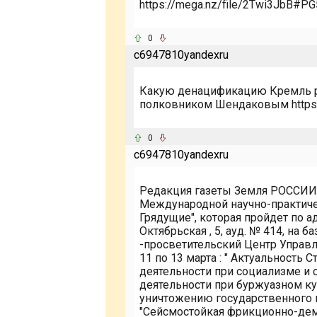
https://mega.nz/file/2Twi3JbB
0
c6947810yandexru
Какую денацификацию Кремль ре
полковником Шендаковым https:
0
c6947810yandexru
Редакция газеты Земля РОССИИ 
Международной научно-практичес
Грядущие", которая пройдет по ад
Октябрьская , 5, ауд. № 414, на
-просветительский Центр Управ
11 по 13 марта : " Актуальность 
деятельности при социализме и 
деятельности при буржуазном ку
уничтожению государственного п
"Сейсмостойкая фрикционно-де