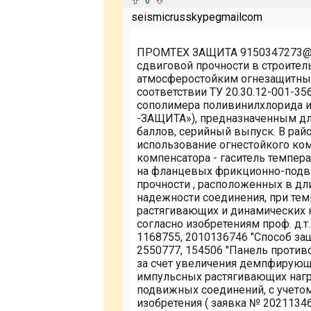
0
seismicrusskypegmailcom
ПРОМТЕХ ЗАЩИТА 9150347273@mai
сдвиговой прочности в строите
атмосферостойким огнезащитны
соответствии ТУ 20.30.12-001-35
сополимера поливинилхлорида 
-ЗАЩИТА»), предназначенным дл
баллов, серийный выпуск. В рай
использование огнестойкого ком
компенсатора - гаситель темпер
на фланцевых фрикционно-подв
прочности , расположенных в дл
надежности соединения, при те
растягивающих и динамических н
согласно изобретениям проф. д.т
1168755, 2010136746 "Способ защ
2550777, 154506 "Панель проти
за счет увеличения демпфирующ
импульсных растягивающих нагр
подвижных соединений, с учетом
изобретения ( заявка № 2021134