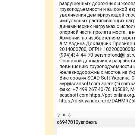
разрушенных дорожных и желе
грузоподъемности и высокой взры
увеличения демпфирующей спосо
импульсных растягивающих нагр
динамических нагрузках с испол
опорной части пролета моста , в
Армении, по изобретениям заре
А.М.Уздина Докладчик Президен
2014000780, ОГРН: 102200000082
(994)434-44-70 seismofond@list.r
Основной докладчик и разработч
повышению грузоподъемности 
железнодорожных мостов на Укр
Викторович SCAD Soft Украина, 0
avp@scadsoft.com aperel@i.com.ua 
факс: +7 499 267 40-76 105082, Мо
scadsoft.com https://ppt-online.o
https://disk.yandex.ru/d/DAHMRZ5P
0
c6947810yandexru