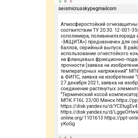
0
seismicrusskypegmailcom
Атмосферостойкий огнезащитный
соответствии ТУ 20.30. 12-001-3
сополимера, поливинилхлорида 
-ЗАЩИТА») предназначен для се
баллов, серийный выпуск. В рай
использование огнестойкого ко
на фланцевых фрикционно-подв
прочности (заявка на изобретени
температурных напряжений" МПК 
в ФИПС, заявка на изобретение 
27 декабря 2021, заявка на изоб
соединение растянутых элемент
"Термический косой компенсатор
МПК F16L 23/00 Минск https://ppt-
https://disk.yandex.ru/d/YCEtugEv4
https://disk.yandex.ru/d/LggeOHwle
online.org/1101613 https://ppt-onl
yKoGg