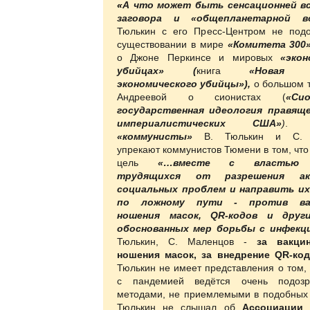
«
А что может быть сенсационней в
заговора и «общепланетарной в
Тюлькин с его Пресс-Центром не под
существовании в мире
«Комитета 300»
о Джоне Перкинсе и мировых
«экон
убийцах»
(
книга
«Новая ис
экономического убийцы»),
о большом 
Андреевой о сионистах (
«Си
государственная идеология правяще
империалистических США»
)
. С
«коммунисты»
В. Тюлькин и С. 
упрекают коммунистов Тюмени в том, что
цель
«…вместе с властью о
трудящихся от разрешения ак
социальных проблем и направить и
по ложному пути - против вак
ношения масок, QR-кодов и друг
обоснованных мер борьбы с инфек
Тюлькин, С. Маленцов -
за вакци
ношения масок, за внедрение QR-код
Тюлькин не имеет представления о том, 
с пандемией ведётся очень подозр
методами, не приемлемыми в подобных 
Тюлькин не слышал об
Ассоциации 