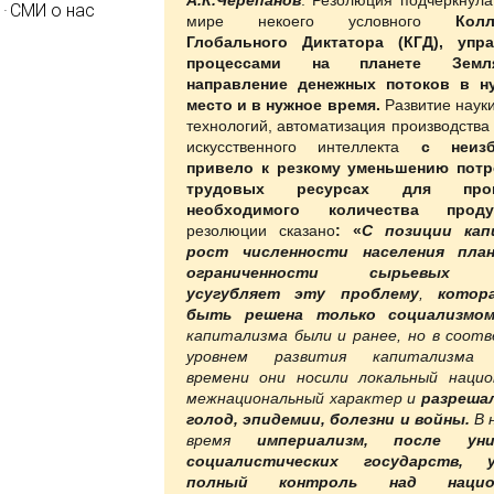
СМИ о нас
мире некоего условного
Коллек
Глобального Диктатора
(КГД), упр
процессами на планете Земл
направление денежных потоков в н
место и в нужное время.
Развитие науки
технологий, автоматизация производства
искусственного интеллекта
с неизб
привело к резкому уменьшению потр
трудовых ресурсах для прои
необходимого количества про
резолюции сказано
: «
С позиции кап
рост численности населения пла
ограниченности сырьевых р
усугубляет эту проблему
,
котор
быть решена только социализмом
капитализма были и ранее, но в соот
уровнем развития капитализма 
времени они носили локальный нацио
межнациональный характер и
разрешал
голод, эпидемии, болезни и войны.
В 
время
империализм,
после уни
социалистических государств,
полный контроль над национ