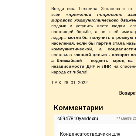
Вожди типа Тюлькина, Зюганова и т.п.
всей
«прямотой попросить изв
мирового коммунистического движе
подрыв и уступить место людям, сп
настоящей борьбе, а не к её имитац
лидеры
могли бы получить огромную 
населения, если бы партия стала наз
коммунистической, а социалистич
поставила
главной целью - возврат с
а ближайшей – поднять народ на 
независимости ДНР и ЛНР,
на спасени
народа от гибели!
Т.А.К. 28. 01. 2022.
Возвра
Комментарии
c6947810yandexru
11 марта 20
Конденсатоотводчики для