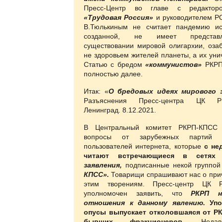
Пресс-Центр во главе с редактор
«Трудовая Россия»
и руководителем 
В.Тюлькиным не считает пандемию ис
созданной, не имеет предста
существовании мировой олигархии, оза
не здоровьем жителей планеты, а их уни
Статью с бредом
«коммунистов»
РКРП
полностью далее.
Итак: «
О бредовых идеях мирового з
Разъяснения Пресс-центра ЦК РК
Ленинград. 8.12.2021.
В Центральный комитет РКРП-КПСС 
вопросы от зарубежных партий
пользователей интернета, которые
с не
читают встречающиеся в сетях
б
заявления,
подписанные некой группо
КПСС».
Товарищи спрашивают нас о прич
этим творениям. Пресс-центр ЦК 
уполномочен заявить, что
РКРП н
отношения к данному явлению.
Уп
опусы выпускает отколовшаяся от РК
бывших фракционеров.
Неда