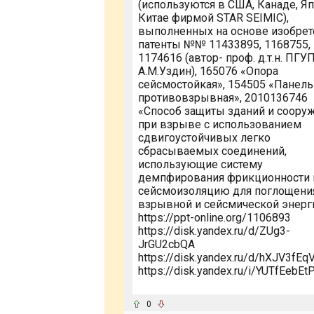
(используются в США, Канаде, Яп
Китае фирмой STAR SEIMIC),
выполненных на основе изобрет
патенты №№ 11433895, 1168755,
1174616 (автор- проф. д.т.н. ПГУ
А.М.Уздин), 165076 «Опора
сейсмостойкая», 154505 «Панель
противовзрывная», 2010136746
«Способ защиты зданий и соору
при взрыве с использованием
сдвигоустойчивых легко
сбрасываемых соединений,
использующие систему
демпфирования фрикционности 
сейсмоизоляцию для поглощени
взрывной и сейсмической энерги
https://ppt-online.org/1106893
https://disk.yandex.ru/d/ZUg3-
JrGU2cbQA
https://disk.yandex.ru/d/hXJV3fEq
https://disk.yandex.ru/i/YUTfEebE
0