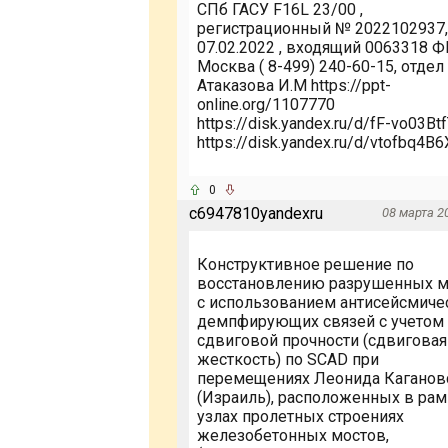
СПб ГАСУ F16L 23/00 ,
регистрационный № 2022102937,
07.02.2022 , входящий 0063318 
Москва ( 8-499) 240-60-15, отдел
Атаказова И.М https://ppt-
online.org/1107770
https://disk.yandex.ru/d/fF-vo03B
https://disk.yandex.ru/d/vtofbq4B
0
c6947810yandexru
08 марта 20
Конструктивное решение по
восстановлению разрушенных м
с использованием антисейсмиче
демпфирующих связей с учетом
сдвиговой прочности (сдвиговая
жесткость) по SCAD при
перемещениях Леонида Каганов
(Израиль), расположенных в ра
узлах пролетных строениях
железобетонных мостов,