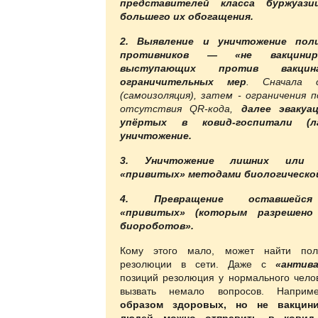
представителей класса буржуаз
большего их обогащения.
2. Выявление и уничтожение пол
противников — «не вакциниро
выступающих против вакци
ограничительных мер
. Сначала с
(самоизоляция), затем - ограничения п
отсутствия QR-кода,
далее эвакуа
упёртых в ковид-госпитали (л
уничтожение.
3. Уничтожение лишних или 
«привитых» методами биологическо
4. Превращение оставшейс
«привитых» (которым разрешено
биороботов».
Кому этого мало, может найти пол
резолюции в сети. Даже с
«антива
позиций резолюция у нормального чело
вызвать немало вопросов. Наприме
образом здоровых, но не вакцин
людей можно отправить в ковид-