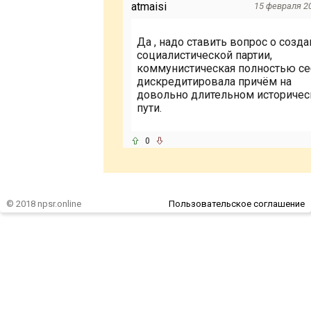
atmaisi
15 февраля 20
Да , надо ставить вопрос о созд
социалистической партии,
коммунистическая полностью се
дискредитировала причём на
довольно длительном историче
пути.
0
© 2018 npsr.online
Пользовательское соглашение