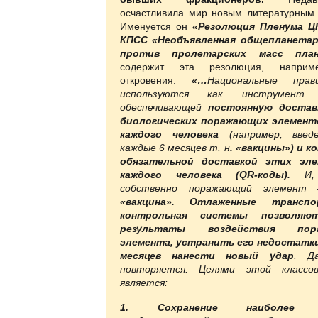
осчастливила мир новым литературным
Именуется он
«Резолюция Пленума ЦК
КПСС «Необъявленная общепланетар
против пролетарских масс план
содержит эта резолюция, наприм
откровения:
«…
Национальные прав
используются как инструмент 
обеспечивающей
постоянную доста
биологических поражающих элемент
каждого человека
(например, введ
каждые 6 месяцев т. н
. «вакцины») и к
обязательной доставкой этих эл
каждого человека (QR-коды).
И,
собственно поражающий элемент
«вакцина».
Отлаженные трансп
контрольная системы позволяю
результаты воздействия пор
элемента, устранить его недостатки
месяцев нанести новый удар
. Д
повторяется.
Целями этой классо
является:
1. Сохранение наиболее 