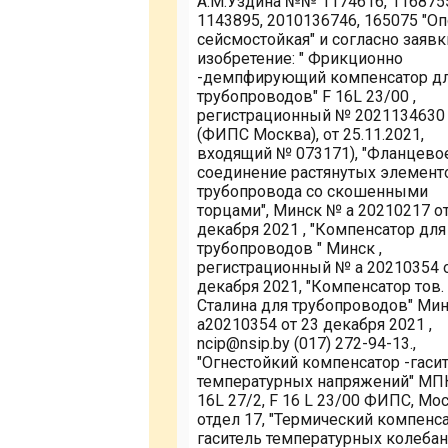
А.М.Уздина №№ 1174616, 116875
1143895, 2010136746, 165075 "О
сейсмостойкая" и согласно заявк
изобретение: " Фрикционно
-демпфирующий компенсатор д
трубопроводов" F 16L 23/00 ,
регистрационный № 2021134630
(ФИПС Москва), от 25.11.2021,
входящий № 073171), "Фланцево
соединение растянутых элемент
трубопровода со скошенными
торцами", Минск № а 20210217 от
декабря 2021 , "Компенсатор для
трубопроводов " Минск ,
регистрационный № а 20210354 о
декабря 2021, "Компенсатор тов.
Сталина для трубопроводов" Ми
а20210354 от 23 декабря 2021 ,
ncip@nsip.by (017) 272-94-13.,
"Огнестойкий компенсатор -гаси
температурных напряжений" МП
16L 27/2, F 16 L 23/00 ФИПС, Мо
отдел 17, "Термический компенс
гаситель температурных колеба