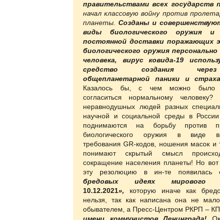
правительствами всех государств 
начал классовую войну против пролета
планеты.
Созданы и совершенствую
виды биологического оружия и
постоянной доставки поражающих 
биологического оружия персонально 
человека,
вирус ковида-19 использ
средство создания чер
общепланетарной паники и стра
Казалось бы, с чем можно было 
согласиться нормальному человеку? 
неравнодушных людей разных специал
научной и социальной среды в Росси
поднимаются на борьбу против п
биологического оружия в виде ва
требования GR-кодов, ношения масок и т.
понимают скрытый смысл происхо
сокращение населения планеты! Но вот 
эту резолюцию в ин-те появилась с
бредовых идеях мирового за
10.12.2021
»,
которую иначе как бред
нельзя, так как написана она не мал
обывателем, а Пресс-Центром РКРП – КП
имени коммунистов Ленинграда!
Ока