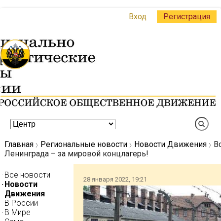
Вход
Регистрация
Главная
Региональные новости
Новости Движения
В
Ленинграда – за мировой концлагерь!
Все новости
28 января 2022, 19:21
Новости
Движения
В России
В Мире