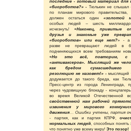
последние - готовый материал для 
«биороботов?» -
Тюлькин не
слышал о
по планам мирового правительства,
должен остаться один
«золотой м
особых людей – шесть миллиардо
исчезнуть!
«
Наконец, привитые о
друзья и знакомые уже превра
«биороботов» или еще нет?
» - а
разве не превращают людей в би
подчиняющихся всем требованиям нов
«
Но это всё, повторим, с 
«антиваксеров». Мыслящий же чело
как бредом сумасшедшего п
резолюцию не назовет!» -
мыслящий 
додумается до такого бреда, как Тюл
Пресс-центр из города Ленинграда, 
через чудовищную блокаду - концлагер
во время Великой Отечественной в
свойственной нам рабочей прямот
извинения у мирового коммунист
движения
…
Ошибки учтены, партия о
- партия, как и партия КПРФ,
очис
нормальных людей
, способных понять 
что понятно уже всему миру!
Это позор!