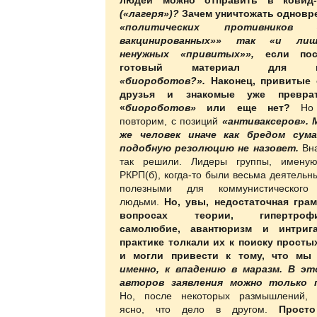
(«лагеря»)?
Зачем уничтожать одновр
«политических противнико
вакцинированных»» так «и ли
ненужных «привитых»»,
если пос
готовый материал для по
«биороботов?».
Наконец, привитые 
друзья и знакомые уже превра
«
биороботов»
или еще нет?
Но 
повторим, с позиций
«антиваксеров».
же человек иначе как бредом сум
подобную резолюцию не назовет.
Вна
так решили. Лидеры группы, имену
РКРП(б), когда-то были весьма деятельн
полезными для коммунистического
людьми.
Но, увы, недостаточная гра
вопросах теории, гипертрофи
самолюбие, авантюризм и интриг
практике толкали их к поиску прост
и могли привести к тому, что мы
именно, к впадению в маразм. В эт
авторов заявления можно только 
Но, после некоторых размышлений, с
ясно, что дело в другом.
Прост