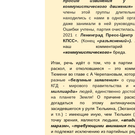
просим извинения у м
коммунистического движения»
члены этой группы длительн
находились с нами в одной орг
даже занимали в ней руководящ
Ошибки учтены, партия очистилась
2021 г.
Ленинград Пресс-Центр
КПСС».
(Конец
«разъяснений»).
наш комментарий 
«коммунистического»
бреда.
Итак, речь идёт о том, что в партии
раскол, и отколовшиеся – это комм
Тюмени во главе с А Черепановым, кот
разные «
безумные заявления»
о сущ
КГД - мирового правительства
и
«з
миллиарда»
людей, единственно досто
на планете Земля!
О причине раско
догадаться по этому антинаучно
засидевшегося у руля Тюлькина, (Зюгано
и т.п.)
:
имеющие иную, чем Тюлькин (
точку зрения, являются людьми,
«впа
маразм»,
«
требующими внимания пс
и подлежат исключению из партийных ряд