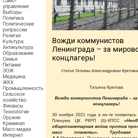
Само-
управление
Выборы
Политика
Политические
репрессии
Религия
Вожди коммунистов
Культура
Антикультура
Ленинграда – за миров
Образование
концлагерь!
Семья
Питание
ЗОЖ
Статья Татьяны Александровны Кретово
Медицина
ЖКХ
Татьяна Кретова
Промышленность
Сельское
Вожди коммунистов Ленинграда – за
хозяйство
концлагерь!
Финансы
Технологии
30 ноября 2021 года в ин-те появилась
Оружие
Пленума ЦК РКРП (б)-КПСС
«Необ
Криминал
общепланетарная война против про
Масс-медиа
масс планеты». Трудовая 
Интернет
А.К.Черепанов
. Резолюция подчеркнула