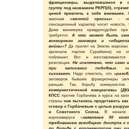
фракционеры, выделившиеся в о
группу под названием РКРП(б), стрем
ценой привлечь к себе внимание.
законам
«желтой прессы»
- че
сенсационный характер носит новость, 
Даже минимума правдоподобия пр
требуется.
А что может быть сенс
всемирного заговора и
«общепл
войны»?
Да прилет на Землю марсиан 
арсенала партии Сурайкина) на 
поблекнет. Вот и изготавливаются
резолюции.
Не исключено, что сами 
при написании подобных «ше
хихикают
.
Надо отметить, что
«разоб
заговоров бывшие фракционеры увл
раньше. Так, борьбу коммунисто
коммунистической инициативы (ДК
КПСС
против Горбачева и курса на кап
страны
они пытались представить как
сговор с Горбачевым с целью разруш
и Советского Союза.
В начале 
коронавируса «
заявление 50 ком
требованием всеобщего доступа к 
по борьбе с коронавирусом
они оц