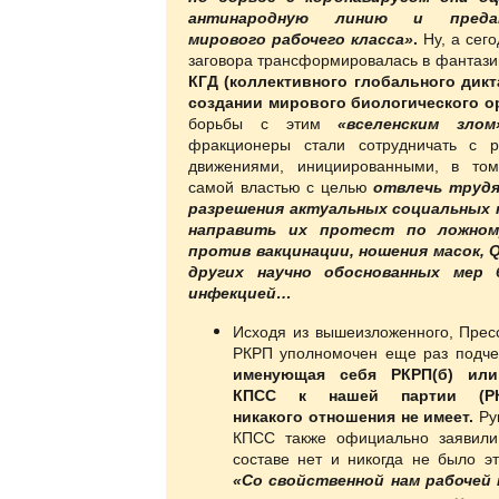
антинародную линию и преда
мирового рабочего класса»
.
Ну, а сего
заговора трансформировалась в фантази
КГД (коллективного глобального дикт
создании мирового биологического о
борьбы с этим
«вселенским злом
фракционеры стали сотрудничать с р
движениями, инициированными, в том
самой властью с целью
отвлечь труд
разрешения актуальных социальных 
направить их протест по ложном
против вакцинации, ношения масок, 
других научно обоснованных мер
инфекцией…
Исходя из вышеизложенного, Прес
РКРП уполномочен еще раз подчер
именующая себя РКРП(б) или
КПСС к нашей партии (РК
никакого отношения не имеет.
Ру
КПСС также официально заявили
составе нет и никогда не было э
«
Со свойственной нам рабочей