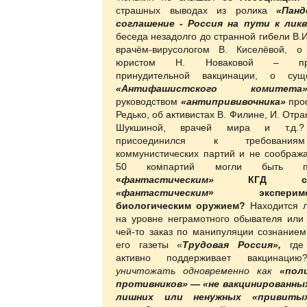
страшных выводах из ролика
«Панд
соглашение - Россия на пути к ли
беседа незадолго до странной гибели В.
врачём-вирусологом В. Киселёвой, о
юристом Н. Новаковой – про
принудительной вакцинации, о суще
«Антифашистского комитета
руководством
«антипрививочника»
про
Редько, об активистах В. Филине, И. Отра
Шукшиной, врачей мира и т.д.?
присоединился к требования
коммунистических партий и не соображае
50 компартий могли быть по
«
фантастическим»
КГД с
«фантастическим
» эксперимен
биологическим оружием?
Находится 
на уровне неграмотного обывателя или
чей-то заказ по манипуляции сознанием
его газеты «
Трудовая Россия»,
где 
активно поддерживает вакцинац
уничтожать одновременно как
«пол
противников» — «не вакцинированных
лишних или ненужных «привитых