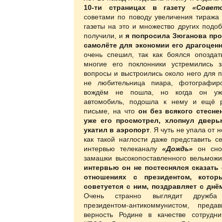
10-ти страницах в газету
«Совет
советами по поводу увеличения тиража 
газеты на это и множество других подо
получили, и
я попросила Зюганова про
самолёте для экономии его драгоцен
очень спешил, так как боялся опоздат
многие его поклонники устремились 
вопросы и выстроились около него для 
не любительница пиара, фотографир
вождём не пошла, но когда он уж
автомобиль, подошла к нему и ещё 
письме, на что
он без всякого стесне
уже его просмотрел, хлопнул двер
укатил в аэропорт
. Я чуть не упала от 
как такой наглости даже представить с
интервью телеканалу
«Дождь»
он сно
замашки высокопоставленного вельмож
интервью он не постеснялся сказать
отношениях с президентом, котор
советуется с ним, поздравляет с дн
Очень странно выглядит дружба
президентом-антикоммунистом, пред
верность Родине в качестве сотрудн