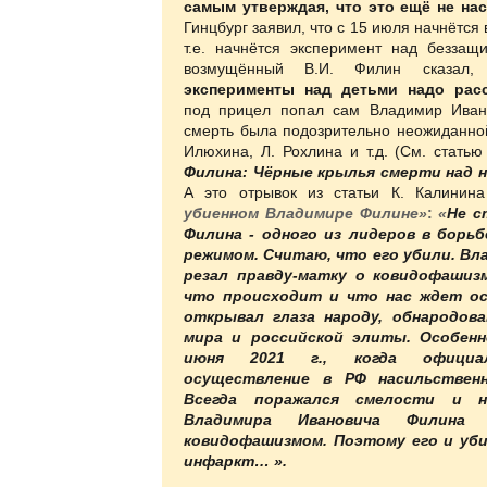
самым утверждая, что это ещё не на
Гинцбург заявил, что с 15 июля начнётся
т.е. начнётся эксперимент над беззащ
возмущённый В.И. Филин сказал
эксперименты над детьми надо расс
под прицел попал сам Владимир Ивано
смерть была подозрительно неожиданной
Илюхина, Л. Рохлина и т.д. (См. статью
Филина: Чёрные крылья смерти над 
А это отрывок из статьи К. Калини
убиенном Владимире Филине»
:
«
Не с
Филина - одного из лидеров в борьб
режимом. Считаю, что его убили. Вл
резал правду-матку о ковидофашизм
что происходит и что нас ждет ос
открывал глаза народу, обнародов
мира и российской элиты. Особенн
июня 2021 г., когда официал
осуществление в РФ насильственн
Всегда поражался смелости и н
Владимира Ивановича Филин
ковидофашизмом. Поэтому его и уб
инфаркт… ».