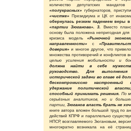
количество депутатских мандато
«полукрасных»
губернаторов, приступ
«чистке»
Президиума и ЦК от инакомы
обернулась резким падением веры в
«партии Зюганова». 3.
Вместо план
основу была положена непригодная для 
кризиса модель
«Рыночной эконом
направленности»
с
«Правительст
доверия»
и многое другое, что привел
множества противоречий и конфликтов 
целью усиления мобильности и б
должна найти в себе мужест
руководство.
Для выполнения
исторической задачи во главе её до
бескомпромиссно настроенный
удержание политической влас
способный принимать решения.
По м
серьёзных аналитиков, но и больше
партии,
Зюганов власть брать не хоч
книге автора вложен большой труд по ан
действий КПРФ и параллельно существу
НПСР, возглавляемого Зюгановым, верси
многократно возникала на её стран