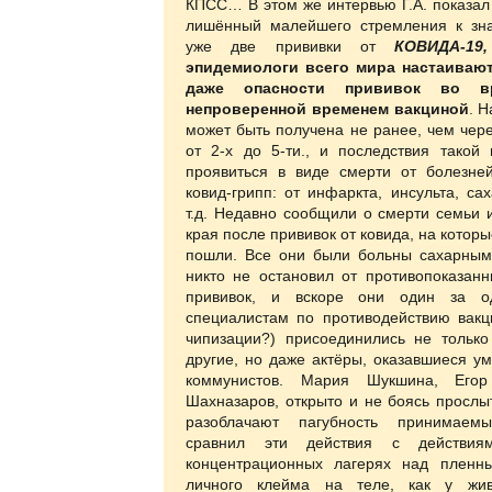
КПСС… В этом же интервью Г.А. показал 
лишённый малейшего стремления к зн
уже две прививки от
КОВИДА-19,
эпидемиологи всего мира настаивают
даже опасности прививок во в
непроверенной временем вакциной
. 
может быть получена не ранее, чем чере
от 2-х до 5-ти., и последствия такой 
проявиться в виде смерти от болезне
ковид-грипп: от инфаркта, инсульта, са
т.д. Недавно сообщили о смерти семьи 
края после прививок от ковида, на котор
пошли. Все они были больны сахарным
никто не остановил от противопоказанн
прививок, и вскоре они один за о
специалистам по противодействию вакц
чипизации?) присоединились не тольк
другие, но даже актёры, оказавшиеся у
коммунистов. Мария Шукшина, Егор
Шахназаров, открыто и не боясь прослы
разоблачают пагубность принимаем
сравнил эти действия с действи
концентрационных лагерях над пленн
личного клейма на теле, как у жив