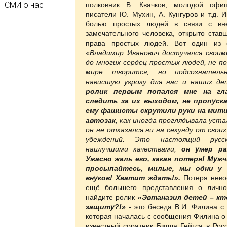
СМИ о нас
полковник В. Квачков, молодой офи
писатели Ю. Мухин, А. Кунгуров и т.д. 
болью простых людей в связи с вн
замечательного человека, открыто став
права простых людей. Вот один из о
«
Владимир Иванович достучался свои
до многих сердец простых людей, не п
мире творится, но подсознатель
нависшую угрозу для нас и наших д
ролик первым попался мне на гл
следить за их выходом, не пропуска
ему фашисты скрутили руки на митин
автозак,
как иногда проглядывала уста
он не отказался ни на секунду от свои
убеждений. Это настоящий русс
наилучшими качествами,
он умер ра
Ужасно жаль его, какая потеря! Муж
просыпайтесь, милые, мы одни у
внуков!
Хватит ждать!».
Потеря нево
ещё большего представления о лично
найдите ролик
«Эвтаназия детей – кт
защиту?!»
- это беседа В.И. Филина с
которая началась с сообщения Филина о т
известный
соратник Билла Гейтса в Рос