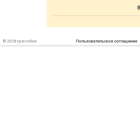
В
© 2018 npsr.online
Пользовательское соглашение