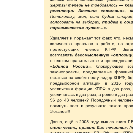
жертвы теперь не требовалось —
кла
революции Зюганов «отменил», ч
Потихоньку, мол, если будем старат
голосовать на выборах,
придем к соц
парламентским путем…».
Удивляет и поражает тот факт, что, нес
количество провалов в работе, на огр
протестующих членов КПРФ Зюган
возглавлять
бессмысленную
«оппозиц
о плохом правительстве и преследовани
«Единой России»,
блокирующей все
законопроекты, предлагаемые фракци
остаться на своём посту лидер КПРФ, б
предвыборной агитации в 2016 год
увеличения фракции КПРФ в два раза,
увеличилась в два раза, а ровно в два ра
96 до 43 человек? Порядочный челове
покинуть пост в результате такого про
Зюганов!!!
Давно, ещё в 2003 году вышла книга Г.
спит честь, правит бал нечисть».
А
академик, депутат ГД РФ от КПРФ