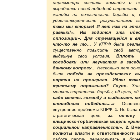
пересмотра состава команды и по
выработки новой победной стратегии 
жалобы на нечестность борьбы и, 
удовлетворённость результатами в
таки мы вторые! И нет нам на это
равных!». Им годится эта идео
оппозиции».
Для стремящейся к в
что-то не то
… У КПРФ была реаль
существенно повысить свой авто
выдвинув свои условия.
Вплоть 
голодовки или неучастия в засе
данному вопросу
… Несколько лет осн
была
победа на президентских в
партия их проиграла. Идти так
третьему поражению? Глупо.
Знач
менять стратегию борьбы, её цели, её
надо менять команду и
выдвигать но
способного победить…»
. Основны
внутренние проблемы КПРФ:
1.
Не была п
стратегическая цель,
за основу 
ельцинско-горбачёвская модель
«рын
социальной направленности».
2.
Вме
полноты власти и ответственности з
работа партии переродилась в борь