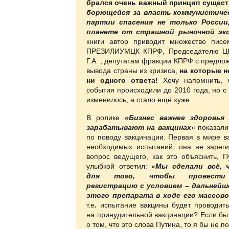
брался очень важный принцип сущест
борющейся за власть коммунистиче
партии спасения не только России
планете от страшной рыночной эко
книги автор приводит множество пис
ПРЕЗИЛИУМЦК КПРФ, Председателю Ц
Г.А. , депутатам фракции КПРФ с предл
вывода страны из кризиса,
на которые н
ни одного ответа!
Хочу напомнить, 
события происходили до 2010 года, но с 
изменилось, а стало ещё хуже.
В ролике
«Бизнес важнее здоровья
зарабатывают на вакцинах
» показал
по поводу вакцинации. Первая в мире в
необходимых испытаний, она не зареги
вопрос ведущего, как это объяснить, П
улыбкой ответил:
«Мы сделали всё, 
для того, чтобы провести 
регистрацию с условием – дальнейш
этого препарата в ходе его массово
т.е
.
испытание
вакцины будет проводить
на принудительной вакцинации? Если бы 
о том, что это слова Путина, то я бы не п