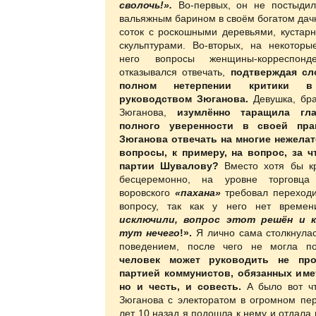
сволочь!».
Во-первых, он не постыдил
вальяжным барином в своём богатом дач
соток с роскошными деревьями, кустарн
скульптурами. Во-вторых, на некотор
него вопросы женщины-корреспон
отказывался отвечать,
подтверждая сл
полном нетерпении критики 
руководством Зюганова.
Девушка, бр
Зюганова,
изумлённо таращила гла
полного уверенности в своей пра
Зюганова отвечать на многие нежела
вопросы, к примеру, на вопрос, за 
партии Шувалову?
Вместо хотя бы кр
бесцеремонно, на уровне торговц
воровского
«пахана»
требовал переход
вопросу, так как у него нет време
исключили, вопрос этот решён и 
тут нечего
!».
Я лично сама столкнула
поведением, после чего не могла п
человек может руководить не про
партией коммунистов, обязанных име
но и честь, и совесть.
А было вот чт
Зюганова с электоратом в огромном пе
лет 10 назад я подошла к нему и отдала