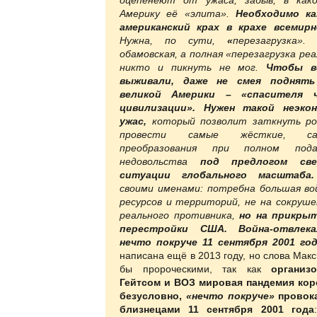
Америку её «элита».
Необходимо ка
американский крах в крахе всемир
Нужна, по сути,
«
перезагрузка»
обамовская, а полная «перезагрузка ре
никто и пикнуть не мог.
Чтобы в
выживали, даже не смея поднять
великой Америки – «спасителя ч
цивилизации».
Нужен такой неэкон
ужас,
который позволит заткнуть р
провести самые жёсткие, с
преобразования при полном пода
недовольства
под предлогом све
ситуации глобального масштаба.
своими именами: потребна большая во
ресурсов и территорий, не на сокруш
реального противника,
но на прикры
перестройки США.
Война-отвлек
нечто покруче 11 сентября 2001 го
написана ещё в 2013 году, но слова Макс
бы пророческими, так как
организ
Гейтсом и ВОЗ мировая пандемия кор
безусловно,
«нечто покруче»
провок
близнецами 11 сентября 2001 года