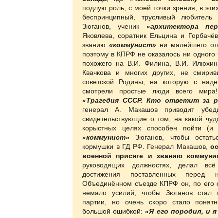
подлую роль, с моей точки зрения, в эти
беспринципный, трусливый любитель 
Зюганов, ученик
«архитектора пе
Яковлева, соратник Ельцина и Горбачё
званию
«коммунист»
ни малейшего от
поэтому в КПРФ не оказалось ни одного 
похожего на В.И. Филина, В.И. Илюхина
Квачкова и многих других, не смири
советской Родины, на которую с над
смотрели простые люди всего мира
«Трагедия СССР. Кто ответит за р
генерал
А. Макашов приводит убед
свидетельствующие о том, на какой чу
корыстных целях способен пойти (и 
«коммунист»
Зюганов, чтобы остать
кормушки в ГД РФ. Генерал Макашов,
о
военной присяге и званию коммунис
руководящих должностях, делал вс
достижения поставленных перед 
Объединённом съезде КПРФ он, по его 
немало усилий, чтобы Зюганов стал
партии, но очень скоро стало понят
большой ошибкой:
«Я его породил, и 