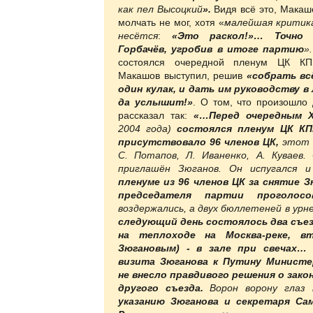
как пел Высоцкий
».
Видя всё это, Макашо
молчать не мог, хотя «
малейшая критика
несётся
:
«Это раскол!»… Точно
Горбачёв, угробив в итоге партию
».
состоялся очередной пленум ЦК КП
Макашов выступил, решив
«собрать вс
один кулак, и дать им руководству в
да услышит!»
. О том, что произошло
рассказал так:
«…Перед очередным 
2004 года)
состоялся пленум ЦК КП
присутствовало 96 членов ЦК,
этот 
С. Потапов, Л. Иваненко, А. Куваев
приглашён Зюганов. Он испугался 
пленуме из 96 членов ЦК за снятие 
председателя партии проголосо
воздержались, а двух бюллетеней в урне
следующий день состоялось два съез
на теплоходе на Москва-реке, в
Зюгановым) - в зале при свечах
визита Зюганова к Путину Минист
не внесло правдивого решения о зак
другого съезда.
Ворон ворону глаз
указанию Зюганова и секретаря Са