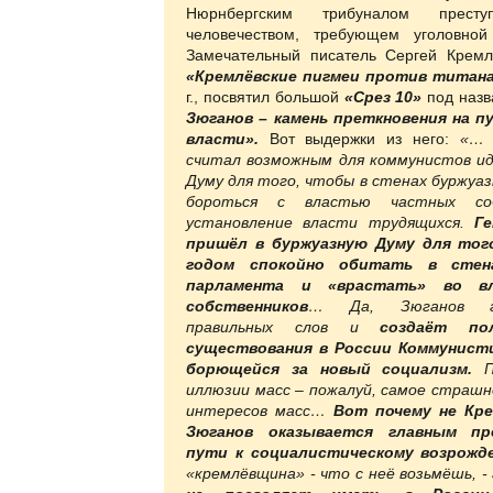
Нюрнбергским трибуналом престу
человечеством, требующем уголовной 
Замечательный писатель Сергей Кремл
«Кремлёвские пигмеи против титан
г., посвятил большой
«Срез 10»
под наз
Зюганов – камень преткновения на п
власти».
Вот выдержки из него:
«… 
считал возможным для коммунистов и
Думу для того, чтобы в стенах буржуа
бороться с властью частных соб
установление власти трудящихся.
Ге
пришёл в буржуазную Думу для тог
годом спокойно обитать в стена
парламента и «врастать» во в
собственников
… Да, Зюганов г
правильных слов и
создаёт по
существования в России Коммунист
борющейся за новый социализм.
По
иллюзии масс – пожалуй, самое страшн
интересов масс…
Вот почему не Кре
Зюганов оказывается главным пр
пути к социалистическому возрожд
«кремлёвщина» - что с неё возьмёшь, -