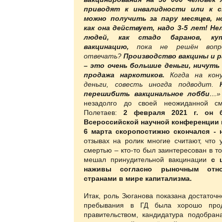
приводят к инвалидности или к с
можно получить за пару месяцев, н
как она действует, надо 3-5 лет
! Не
людей, как стадо баранов, к
вакцинацию,
пока не решён вопр
отвечать?
Производство вакцины и 
– это очень большие деньги, ничуть
продажа наркотиков.
Когда на кону
деньги, совесть иногда подводит.
перешибить вакцинальное лобби
…»
незадолго до своей неожиданной с
Полетаев:
2 февраля 2021 г. он 
Всероссийской научной конференции 
6 марта скоропостижно скончался - 
отзывах на ролик многие считают, что 
смертью – кто-то был заинтересован в то
мешал принудительной вакцинации
с ц
наживы согласно рыночным отн
странами в мире капитализма.
Итак, роль Зюганова показана достаточн
пребывания в ГД была хорошо про
правительством, кандидатура подобран