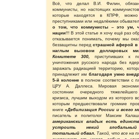
Всё, что делал В.И. Филин, обяза
коммунисты, но настоящих коммунистов 
которые находятся в КПРФ, можно 
преступниками или недалёкими обывате
о том, что коммунисты – это ум, 
нации
!!! В этой статье я хочу ещё раз об
отказывается понимать, почему мы ока
беззащитны перед
страшной аферой в 
наглым вызовом
долларовых ми
Комитете 300,
приступивших к по
уничтожения русского народа без яде
заражать радиацией территорию, котор
принадлежит им
благодаря умно внед
5-й колонне
в полном соответствии с п
ЦРУ А. Даллеса. Мировая экономи
состоянии очередного тяжелейшего
кризиса, лучшим выходом из которого в
которым предшествовали громкие про
книге
«Дебилизация России и всего м
писатель и политолог Максим Кала
американских владык есть единст
устроить некий глобальный
тотальный обвал.
Такой, что все на 
оцепенеют от ужаса, забыв, в как