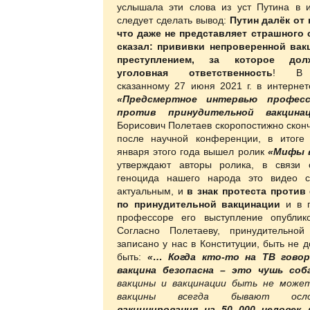
услышала эти слова из уст Путина в и
следует сделать вывод:
Путин далёк от 
что даже не представляет страшного 
сказал: прививки непроверенной вак
преступлением, за которое дол
уголовная ответственность
! В д
сказанному 27 июня 2021 г. в интернет
«Предсмертное интервью професс
против принудительной вакцин
Борисович Полетаев скоропостижно скон
после научной конференции, в итоге
января этого года вышел ролик
«Мифы 
утверждают авторы ролика, в связи 
геноцида нашего народа это видео 
актуальным, и
в знак протеста против
по принудительной вакцинации
и в 
профессоре его выступление опублик
Согласно Полетаеву, принудительной
записано у нас в Конституции, быть не 
быть:
«… Когда кто-то на ТВ гово
вакцина безопасна – это чушь соб
вакцины и вакцинации быть не может
вакцины всегда бывают ос
вакцинирования на 50 000 человек