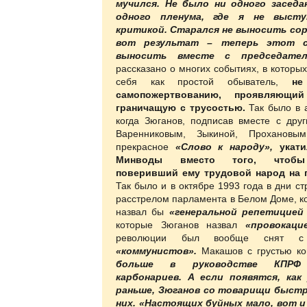
мучился. Не было ни одного заседа
одного пленума, где я не выст
критикой. Старался не выносить сор
вот результат – теперь этот с
выносить вместе с председател
рассказано о многих событиях, в которы
себя как простой обыватель,
не 
самопожертвованию, проявляющий
граничащую с трусостью.
Так было в а
когда Зюганов, подписав вместе с дру
Варенниковым, Зыкиной, Прохановы
прекрасное
«Слово к народу»,
укат
Минводы вместо того, чтобы 
поверивший ему трудовой народ на 
Так было и в октябре 1993 года в дни с
расстрелом парламента в Белом Доме, к
назвал бы
«генеральной репетицией
которые Зюганов назвал
«провокаци
революции был вообще снят с
«коммунистов».
Макашов с грустью ко
больше в руководстве КПРФ п
карбонариев. А если появятся, как
раньше, Зюганов со товарищи быст
них. «Настоящих буйных мало, вот и