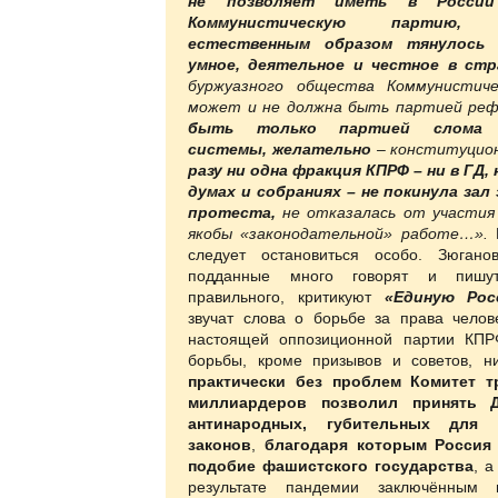
не позволяет иметь в России
Коммунистическую партию
естественным образом тянулось 
умное, деятельное и честное в стр
буржуазного общества Коммунистич
может и не должна быть партией реф
быть только партией слома 
системы, желательно
– конституци
разу ни одна фракция КПРФ – ни в ГД,
думах и собраниях – не покинула зал 
протеста,
не отказалась от участия
якобы «законодательной» работе…».
следует остановиться особо. Зюган
подданные много говорят и пишут 
правильного, критикуют
«Единую Рос
звучат слова о борьбе за права челов
настоящей оппозиционной партии КПР
борьбы, кроме призывов и советов, н
практически без проблем Комитет 
миллиардеров позволил принять 
антинародных, губительных для 
законов
,
благодаря которым Россия
подобие фашистского государства
, а
результате пандемии заключённым 