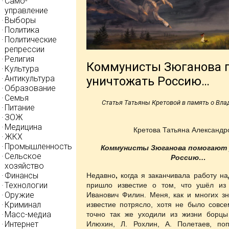
Само-
управление
Выборы
Политика
Политические
репрессии
Религия
Коммунисты Зюганова 
Культура
Антикультура
уничтожать Россию…
Образование
Семья
Статья Татьяны Кретовой в память о Вл
Питание
ЗОЖ
Медицина
Кретова Татьяна Александр
ЖКХ
Промышленность
Коммунисты
Зюганова помогают
Сельское
Россию…
хозяйство
Финансы
Недавно
,
когда я заканчивала работу на
Технологии
пришло известие о том, что ушёл из
Оружие
Иванович Филин. Меня, как и многих зн
Криминал
известие потрясло, хотя не было совс
Масс-медиа
точно так же уходили из жизни борц
Интернет
Илюхин, Л. Рохлин, А. Полетаев, по