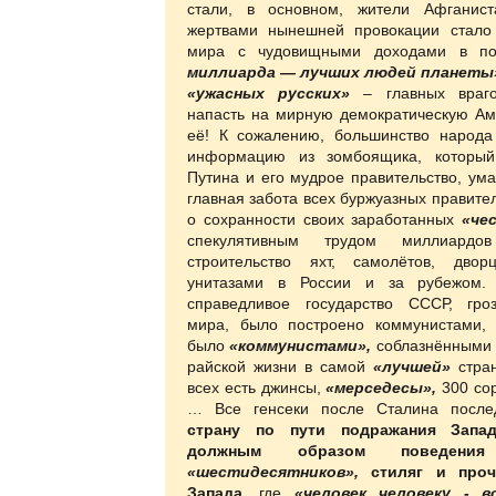
стали, в основном, жители Афганис
жертвами нынешней провокации стало
мира с чудовищными доходами в п
миллиарда — лучших людей планеты
«ужасных русских»
– главных враго
напасть на мирную демократическую Аме
её! К сожалению, большинство народа
информацию из зомбоящика, который
Путина и его мудрое правительство, ума
главная забота всех буржуазных правител
о сохранности своих заработанных
«че
спекулятивным трудом миллиардо
строительство яхт, самолётов, дво
унитазами в России и за рубежом.
справедливое государство СССР, гро
мира, было построено коммунистами,
было
«коммунистами»,
соблазнёнными 
райской жизни в самой
«лучшей»
стран
всех есть джинсы,
«мерседесы»,
300 со
… Все генсеки после Сталина
после
страну по пути подражания Запад
должным образом поведения 
«шестидесятников»,
стиляг и проч
Запада
, где
«человек человеку - в