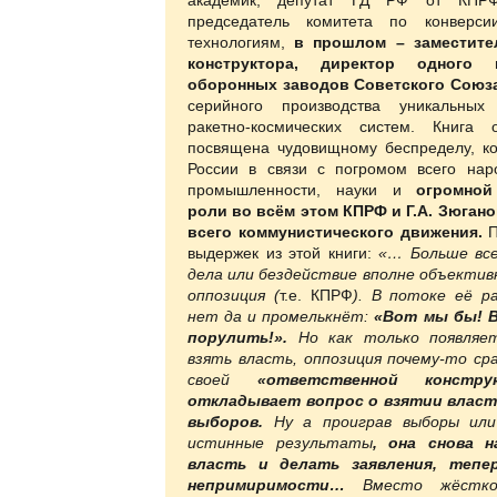
председатель комитета по конверс
технологиям,
в прошлом – заместите
конструктора, директор одного 
оборонных заводов Советского Союза
серийного производства уникальных
ракетно-космических систем. Книга 
посвящена чудовищному беспределу, ко
России в связи с погромом всего наро
промышленности, науки и
огромной
роли во всём этом КПРФ и Г.А. Зюгано
всего коммунистического движения.
П
выдержек из этой книги:
«… Больше все
дела или бездействие вполне объектив
оппозиция (
т.е. КПРФ
). В потоке её р
нет да и промелькнёт:
«Вот мы бы! 
порулить!».
Но как только появляе
взять власть, оппозиция почему-то ср
своей
«ответственной констру
откладывает вопрос о взятии влас
выборов.
Ну а проиграв выборы ил
истинные результаты
, она снова н
власть и делать заявления, тепе
непримиримости…
Вместо жёстко