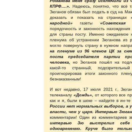
Романова меня сразу исключили из 
КПРФ….».
Надеюсь, понятно, что всё 
Зюганов обязан был подать в суд на Мак
доказать и показать на страницах
народной»
газеты
«Советская Р
порядочность и законность нахождения
для страны посту. Именно ожидаемое
пленума об устранении Зюганова из 
могло повернуть страну в нужном напра
на пленуме из 96 членов ЦК за сн
поста председателя партии про
человека,
но Зюганов пошёл на подло
какой-то странный, подозрительны
проигнорировав итоги законного пле
безнаказанным!
И вот недавно, 17 июля 2021 г., Зюга
телеканалу
«Дождь»,
от которого все п
как и я, были в шоке – найдите в ин-т
России нет нормальных выборов, а 
власти, чем у царя. Интервью Зюга
комментарии! Один из комментариев з
интервью Зю выстрелил себ
одновременно. Круче было тольк