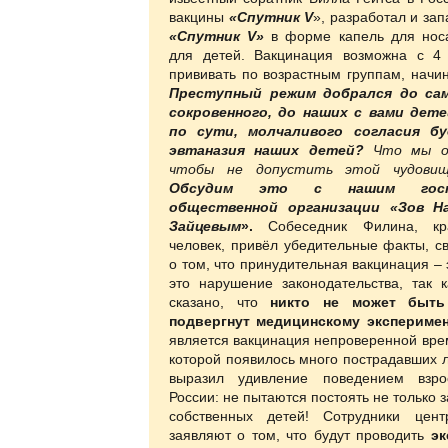
вакцины
«Спутник
V
», разработал и зап
«Спутник V»
в форме капель для нос
для детей. Вакцинация возможна с 4 
прививать по возрастным группам, начин
Преступный режим добрался до сам
сокровенного, до наших с вами дете
по сути, молчаливого согласия б
эвтаназия наших детей?
Что мы об
чтобы не допустить этой чудовищ
Обсудим это с нашим гост
общественной организации «Зов На
Зайцевым
».
Собеседник Филина, к
человек, привёл убедительные факты, с
о том, что принудительная вакцинация – 
это нарушение законодательства, так к
сказано, что
никто не может быть
подвергнут медицинскому эксперимен
является вакцинация непроверенной вре
которой появилось много пострадавших 
выразил удивление поведением взро
России: не пытаются постоять не только з
собственных детей! Сотрудники цен
заявляют о том, что будут проводить
эк