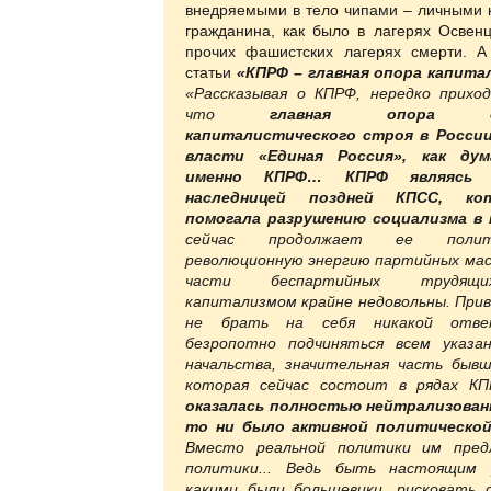
внедряемыми в тело чипами – личными 
гражданина, как было в лагерях Освен
прочих фашистских лагерях смерти. А
статьи
«КПРФ – главная опора капита
«Рассказывая о КПРФ, нередко прихо
что
главная опора су
капиталистического строя в Росси
власти «Единая Россия», как ду
именно КПРФ…
КПРФ являясь 
наследницей поздней КПСС, ко
помогала разрушению социализма в
сейчас продолжает ее полити
революционную энергию партийных мас
части беспартийных трудящи
капитализмом крайне недовольны. Прив
не брать на себя никакой отве
безропотно подчиняться всем указа
начальства, значительная часть быв
которая сейчас состоит в рядах К
оказалась полностью нейтрализован
то ни было активной политической
Вместо реальной политики им пред
политики... Ведь быть настоящим 
какими были большевики, рисковать 