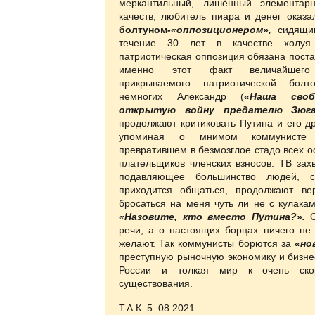
меркантильный, лишённый элементарн
качеств, любитель пиара и денег оказ
болтуном
-«оппозиционером»,
сидящим
течение 30 лет в качестве холуя
патриотическая оппозиция обязана постав
именно этот факт величайшего п
прикрываемого патриотической бол
немногих Александр (
«Наша своб
открытую войну предателю Зюг
продолжают критиковать Путина и его др
упоминая о мнимом коммунисте Г
превратившем в безмозглое стадо всех 
плательщиков членских взносов. ТВ зах
подавляющее большинство людей, 
приходится общаться, продолжают ве
бросаться на меня чуть ли не с кулака
«Назовите, кто вместо Путина?».
речи, а о настоящих борцах ничего не 
желают. Так коммунисты борются за
«но
преступную рыночную экономику и бизне
России и толкая мир к очень ско
существования.
Т.А.К. 5. 08.2021.