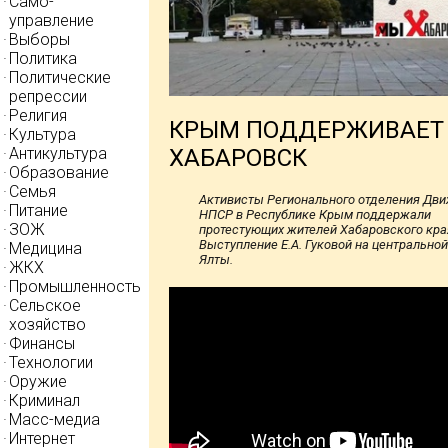
Само-
управление
Выборы
Политика
Политические
репрессии
Религия
КРЫМ ПОДДЕРЖИВАЕТ
Культура
ХАБАРОВСК
Антикультура
Образование
Семья
Активисты Регионального отделения Дв
Питание
НПСР в Республике Крым поддержали
ЗОЖ
протестующих жителей Хабаровского кра
Выступление Е.А. Гуковой на центрально
Медицина
Ялты.
ЖКХ
Промышленность
Сельское
хозяйство
Финансы
Технологии
Оружие
Криминал
Масс-медиа
Интернет