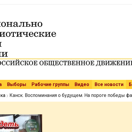
а
Выборы
Рабочие группы
Видео
Все новости
Б
ка
Канск. Воспоминания о будущем. На пороге победы фа