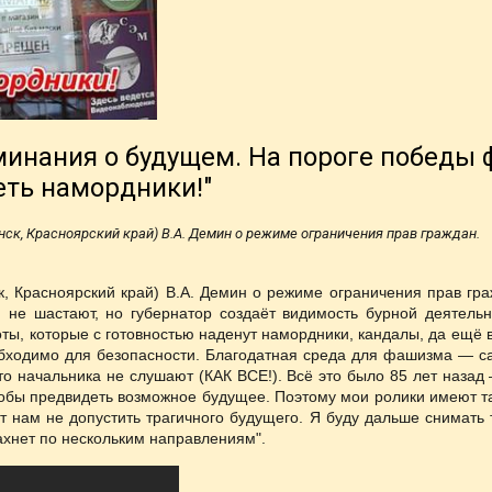
минания о будущем. На пороге победы
еть намордники!"
нск, Красноярский край) В.А. Демин о режиме ограничения прав граждан.
ск, Красноярский край) В.А. Демин о режиме ограничения прав гра
 не шастают, но губернатор создаёт видимость бурной деятельн
оты, которые с готовностью наденут намордники, кандалы, да ещё 
обходимо для безопасности. Благодатная среда для фашизма — са
то начальника не слушают (КАК ВСЕ!). Всё это было 85 лет назад 
обы предвидеть возможное будущее. Поэтому мои ролики имеют та
т нам не допустить трагичного будущего. Я буду дальше снимать т
ахнет по нескольким направлениям".