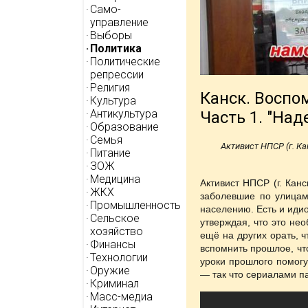
Само-
управление
Выборы
Политика
Политические
репрессии
Религия
Канск. Воспо
Культура
Антикультура
Часть 1. "Над
Образование
Семья
Активист НПСР (г. Ка
Питание
ЗОЖ
Медицина
Активист НПСР (г. Кан
ЖКХ
заболевшие по улицам
Промышленность
населению. Есть и иди
Сельское
утверждая, что это не
хозяйство
ещё на других орать, ч
Финансы
вспомнить прошлое, чт
Технологии
уроки прошлого помогу
Оружие
— так что сериалами п
Криминал
Масс-медиа