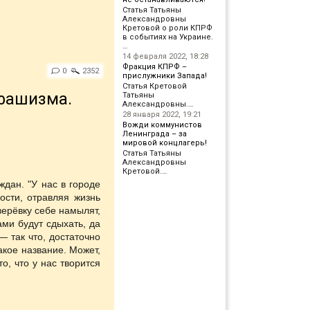
Статья Татьяны
Александровны
Кретовой о роли КПРФ
в событиях на Украине.
…
14 февраля 2022, 18:28
Фракция КПРФ –
0
2352
прислужники Запада!
Статья Кретовой
 фашизма.
Татьяны
Александровны.…
28 января 2022, 19:21
Вожди коммунистов
Ленинграда – за
мировой концлагерь!
Статья Татьяны
Александровны
Кретовой.…
ждан. "У нас в городе
ости, отравляя жизнь
верёвку себе намылят,
ми будут сдыхать, да
— так что, достаточно
кое название. Может,
о, что у нас творится