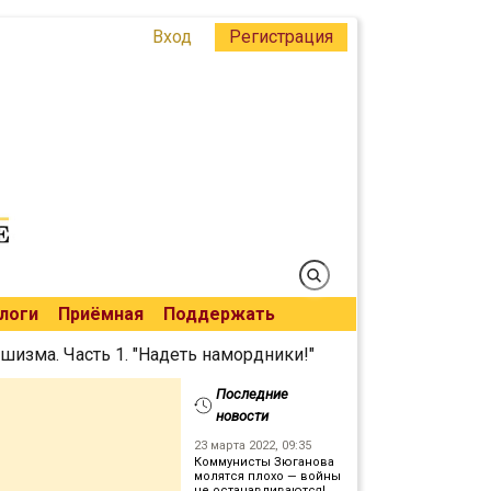
Вход
Регистрация
логи
Приёмная
Поддержать
шизма. Часть 1. "Надеть намордники!"
Последние
новости
23 марта 2022, 09:35
Коммунисты Зюганова
молятся плохо — войны
не останавливаются!