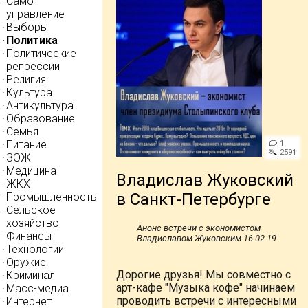
Само-
управление
Выборы
Политика
Политические
репрессии
Религия
Культура
Антикультура
Образование
Семья
Питание
1
2591
ЗОЖ
Медицина
Владислав Жуковский
ЖКХ
в Санкт-Петербурге
Промышленность
Сельское
хозяйство
Анонс встречи с экономистом
Финансы
Владиславом Жуковским 16.02.19.
Технологии
Оружие
Дорогие друзья! Мы совместно с
Криминал
арт-кафе "Музыка кофе" начинаем
Масс-медиа
проводить встречи с интересными
Интернет