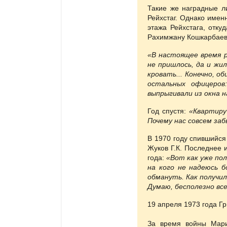
Такие же наградные л
Рейхстаг. Однако имен
этажа Рейхстага, отку
Рахимжану Кошкарбаеву
«В настоящее время 
не пришлось, да и жи
кровать... Конечно, 
остальных офицеров
выпрыгивали из окна н
Год спустя:
«Квартиру
Почему нас совсем за
В 1970 году спившийся
Жуков Г.К. Последнее 
года:
«Вот как уже пол
на кого не надеюсь 
обмануть. Как получи
Думаю, бесполезно все
19 апреля 1973 года Гр
За время войны Мари