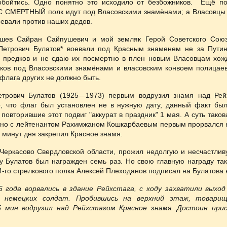
обойтись. Одно понятно это исходило от безбожников. Ещё по
С СМЕРТНЫЙ полк идут под Власовскими знамёнами; а Власовцы 
евали против наших дедов.
шев Сайран Сайпушевич и мой земляк Герой Советского Союз
Петрович Булатов* воевали под Красным знаменем не за Путин
 предков и не сдаю их посмертно в плен новым Власовцам хож
яков под Власовскими знамёнами и власовским конвоем полицаев
флага других не должно быть.
етрович Булатов (1925—1973) первым водрузил знамя над Рей
о, что флаг был установлен не в нужную дату, данный факт бы
повторившие этот подвиг "аккурат в праздник" 1 мая. А суть тако
тно с лейтенантом Рахимжаном Кошкарбаевым первым прорвался 
5 минут дня закрепил Красное знамя.
Черкасово Свердловской области, прожил недолгую и несчастлив
ну Булатов был награжден семь раз. Но свою главную награду так
4-го стрелкового полка Алексей Плеходанов подписал на Булатова 
45 года ворвались в здание Рейхстага, с ходу захватили выход
 немецких солдат. Пробившись на верхний этаж, товари
5 мин водрузил над Рейхстагом Красное знамя. Достоин прис