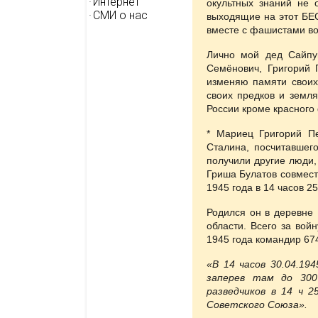
Интернет
окультных знаний не 
СМИ о нас
выходящие на этот БЕ
вместе с фашистами во
Лично мой дед Сайпу
Семёнович, Григорий 
изменяю памяти своих
своих предков и земл
России кроме красного 
* Мариец Григорий П
Сталина, посчитавшег
получили другие люди, 
Гриша Булатов совмес
1945 года в 14 часов 2
Родился он в деревне 
области. Всего за вой
1945 года командир 67
«В 14 часов 30.04.19
заперев там до 300
разведчиков в 14 ч 2
Советского Союза».