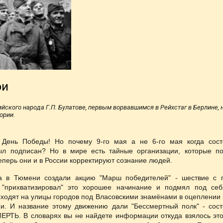
ои
ийского народа Г.П. Булатове, первым ворвавшимся в Рейхстаг в Берлине,
ории.
День Победы! Но почему 9-го мая а не 6-го мая когда сост
ыл подписан? Но в мире есть тайные организации, которые п
еперь они и в России корректируют сознание людей.
да в Тюмени создали акцию "Марш победителей" - шествие с 
 "прихватизировал" это хорошее начинание и подмял под се
одят на улицы городов под Власовскими знамёнами в оцеплении 
и. И название этому движению дали "Бессмертный полк" - сост
ЕРТЬ. В словарях вы не найдете информации откуда взялось это