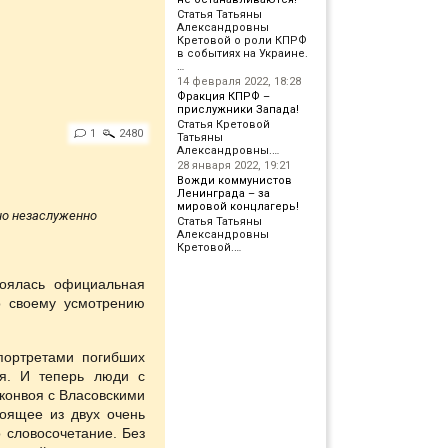
Статья Татьяны
Александровны
Кретовой о роли КПРФ
в событиях на Украине.
…
14 февраля 2022, 18:28
Фракция КПРФ –
прислужники Запада!
Статья Кретовой
1
2480
Татьяны
Александровны.…
28 января 2022, 19:21
Вожди коммунистов
Ленинграда – за
мировой концлагерь!
 но незаслуженно
Статья Татьяны
Александровны
Кретовой.…
оялась официальная
о своему усмотрению
портретами погибших
бя. И теперь люди с
конвоя с Власовскими
оящее из двух очень
 словосочетание. Без