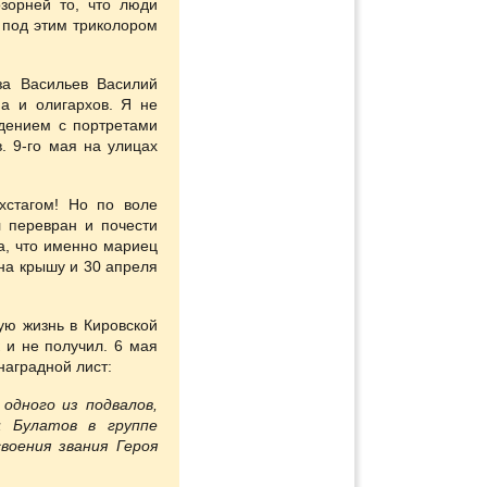
зорней то, что люди
под этим триколором
а Васильев Василий
а и олигархов. Я не
дением с портретами
. 9-го мая на улицах
хстагом! Но по воле
л перевран и почести
ва, что именно мариец
на крышу и 30 апреля
ую жизнь в Кировской
 и не получил. 6 мая
наградной лист:
 одного из подвалов,
щ Булатов в группе
воения звания Героя