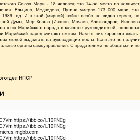
етского Союза Мари - 18 человек; это 14-ое место по количест
ения: Ельцина, Медведева, Путина умерло 173 000 мари, это
 1989 год. И в этой (мирной) войне особо не видно героев, н
нной Думы, Мер Кнаша (Иванов, Мочаев, Александров, Яковлева..
 на шею Марийского народа в качестве руководителей, полность
и Марийский народ считают скотом. Нам от них хорошего ждать 
оих людей выдвигать на руководящие посты. Если это не получитс
иальные органы самоуправления. С предателями не общаться и не
рготдел НПСР
и
1C7Vm https://ibb.co/L10FNCg
1C7Vm https://ibb.co/L10FNCg
smicrus.imgbb.com
1C7Vm https://ibb.co/L10FNCg