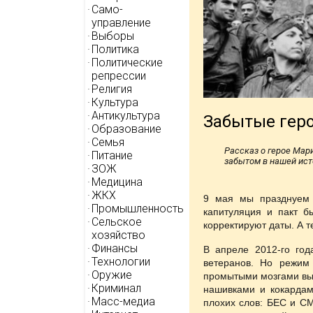
Само-
управление
Выборы
Политика
Политические
репрессии
Религия
Культура
Антикультура
Забытые гер
Образование
Семья
Рассказ о герое Мар
Питание
забытом в нашей ист
ЗОЖ
Медицина
ЖКХ
9 мая мы празднуем 
Промышленность
капитуляция и пакт б
Сельское
корректируют даты. А т
хозяйство
Финансы
В апреле 2012-го го
Технологии
ветеранов. Но режим
Оружие
промытыми мозгами вых
Криминал
нашивками и кокардам
Масс-медиа
плохих слов: БЕС и СМ