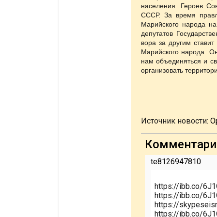
населения. Героев Сов
СССР. За время правл
Марийского народа на
депутатов Государстве
вора за другим ставит
Марийского народа. Он
нам объединяться и св
организовать территор
Источник новости:
О
Комментари
te8126947810
https://ibb.co/6J
https://ibb.co/6J
https://skypesei
https://ibb.co/6J