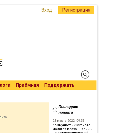
Вход
Регистрация
логи
Приёмная
Поддержать
Последние
новости
анта
23 марта 2022, 09:35
Коммунисты Зюганова
молятся плохо — войны
не останавливаются!