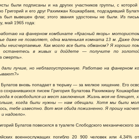
исты были подписаны и на других участников группы, с которой
но Григорий и его друг Рахимжан Кошкарбаев, подсадивший Булато
да был вывешен флаг, этого звания удостоены не были. Из пись
, май 1965 года:
работаю на фанерном комбинате «Красный якорь» мотористом
лье даже не позволяет, одна маленькая комната 13 м. Даже до
обиды неисчерпаемые. Как могло все быть обманом? Я хорошо по
: останетесь в живых и дойдете — получите по золотой
а смерть».
 дали лучше, но неблагоустроенную. Работаю на фанерном ко
бывают?»
 Булатов вновь попадает в тюрьму — за мелкое хищение. Его ос
из сохранившихся писем Григория Булатова Рахимжану Кошкарбаев
года я освободился из мест заключения. Жизнь моя не блещет, х
больше, когда были нужны — нам обещали. Хотя мы были мол
лось, тебе известно. Вот моя обида пожизненно. Я прошу насче
 и надоело».
игорий Булатов повесился в туалете Слободского механического за
йских военнослужащих погибло 20 900 человек или 4,34% от