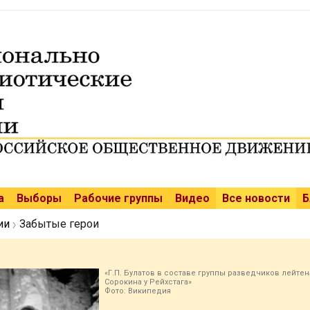
а
Выборы
Рабочие группы
Видео
Все новости
Б
ии
Забытые герои
«Г.П. Булатов в составе группы разведчиков лейтен
Сорокина у Рейхстага»
Фото:
Википедия