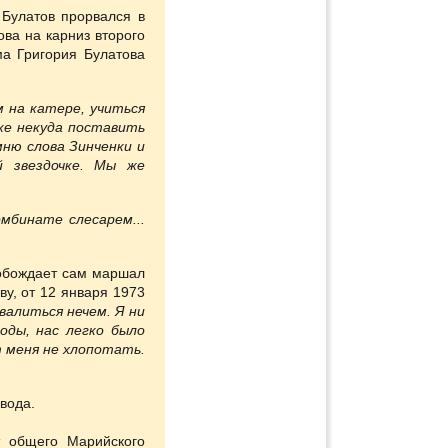
 Булатов прорвался в
ва на карниз второго
ма Григория Булатова
 на катере, учиться
чке некуда поставить
мню слова Зинченки и
 звездочке. Мы же
мбинате слесарем...
вобождает сам маршал
у, от 12 января 1973
валиться нечем. Я ни
оды, нас легко было
т меня не хлопотать.
вода.
 общего Марийского