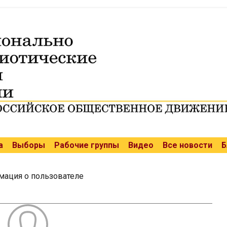
а
Выборы
Рабочие группы
Видео
Все новости
Б
ация о пользователе