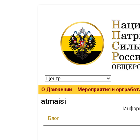
О Движении
Мероприятия и оргработ
atmaisi
Информ
Блог