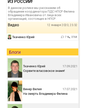
ИЗ РОССИИ!
В данном ролике мы расскажем об
обращении координатора ПДС НПСР Филина
Владимира Ивановича от лица всех
организаций, состоящих в НПСР.
Видео
12 января 2020, 23:32
Ткаченко Юрий
7
3768
Блоги
Ткаченко Юрий
17.09.2021
Сорвите власовское знамя!
Винер Вилия
17.07.2021
На смерть Владимира Филина