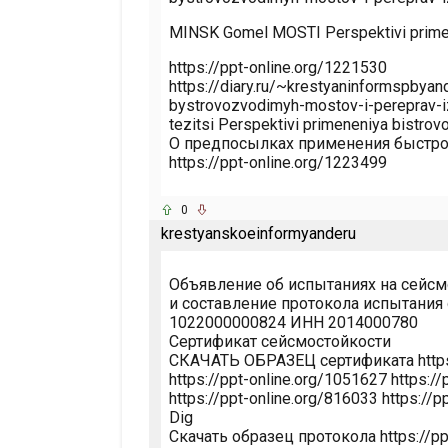
MINSK Gomel MOSTI Perspektivi primem
https://ppt-online.org/1221530
https://diary.ru/~krestyaninformspby
bystrovozvodimyh-mostov-i-pereprav-iz
tezitsi Perspektivi primeneniya bistro
О предпосылках применения быстро
https://ppt-online.org/1223499
0
krestyanskoeinformyanderu
Объявление об испытаниях на сейсм
и составление протокола испытани
1022000000824 ИНН 2014000780
Сертификат сейсмостойкости
СКАЧАТЬ ОБРАЗЕЦ сертификата https:
https://ppt-online.org/1051627 https:/
https://ppt-online.org/816033 https://
Dig
Скачать образец протокола https://pp