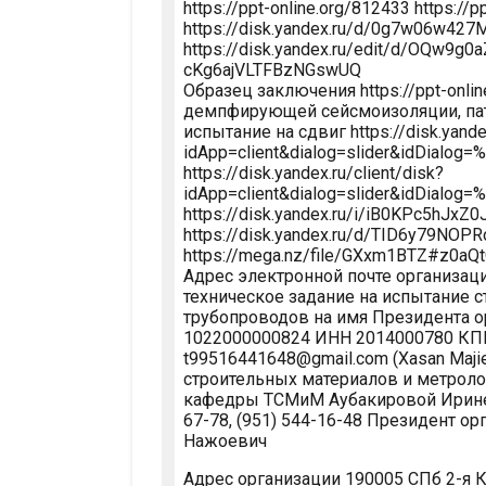
https://ppt-online.org/812433 https://p
https://disk.yandex.ru/d/0g7w06w427
https://disk.yandex.ru/edit/d/OQw9
cKg6ajVLTFBzNGswUQ
Образец заключения https://ppt-onl
демпфирующей сейсмоизоляции, патен
испытание на сдвиг https://disk.yandex
idApp=client&dialog=slider&idDialog
https://disk.yandex.ru/client/disk?
idApp=client&dialog=slider&idDialog
https://disk.yandex.ru/i/iB0KPc5hJ
https://disk.yandex.ru/d/TID6y79NOP
https://mega.nz/file/GXxm1BTZ#z0
Адрес электронной почте организац
техническое задание на испытание 
трубопроводов на имя Президента 
1022000000824 ИНН 2014000780 КПП
t99516441648@gmail.com (Xasan Maji
строительных материалов и метролог
кафедры ТСМиМ Аубакировой Ирине Ут
67-78, (951) 544-16-48 Президент 
Нажоевич
Адрес организации 190005 СПб 2-я 