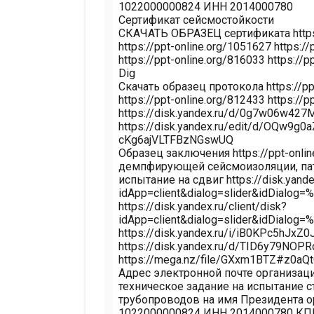
1022000000824 ИНН 2014000780
Сертификат сейсмостойкости
СКАЧАТЬ ОБРАЗЕЦ сертификата https:
https://ppt-online.org/1051627 https:/
https://ppt-online.org/816033 https://
Dig
Скачать образец протокола https://pp
https://ppt-online.org/812433 https://p
https://disk.yandex.ru/d/0g7w06w427
https://disk.yandex.ru/edit/d/OQw9
cKg6ajVLTFBzNGswUQ
Образец заключения https://ppt-onl
демпфирующей сейсмоизоляции, патен
испытание на сдвиг https://disk.yandex
idApp=client&dialog=slider&idDialog
https://disk.yandex.ru/client/disk?
idApp=client&dialog=slider&idDialog
https://disk.yandex.ru/i/iB0KPc5hJ
https://disk.yandex.ru/d/TID6y79NOP
https://mega.nz/file/GXxm1BTZ#z0
Адрес электронной почте организац
техническое задание на испытание 
трубопроводов на имя Президента 
1022000000824 ИНН 2014000780 КПП