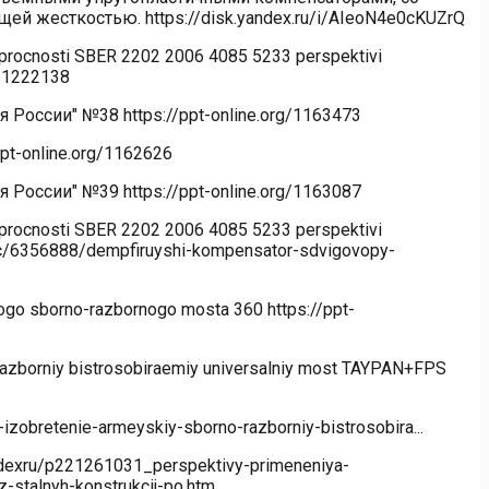
 жесткостью. https://disk.yandex.ru/i/AIeoN4e0cKUZrQ
procnosti SBER 2202 2006 4085 5233 perspektivi
g/1222138
России" №38 https://ppt-online.org/1163473
pt-online.org/1162626
России" №39 https://ppt-online.org/1163087
procnosti SBER 2202 2006 4085 5233 perspektivi
/doc/6356888/dempfiruyshi-kompensator-sdvigovopy-
go sborno-razbornogo mosta 360 https://ppt-
azborniy bistrosobiraemiy universalniy most TAYPAN+FPS
izobretenie-armeyskiy-sborno-razborniy-bistrosobira...
andexru/p221261031_perspektivy-primeneniya-
-stalnyh-konstrukcij-po.htm