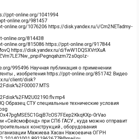
//ppt-online.org/1041994
/ppt-online.org/981457
ppt-online.org/1076206 https://disk.yandex.ru/i/Cm2NETadmy-
t-online.org/814438
pt-online.org/815086 https://ppt-online.org/917844
MovQ https://disk.yandex.ru/d/fwW1DQSXVrtXuA
g0aZVrn7LE7Nw_pnpiPegnqahzm72s0qoIz-
ine.org/995496 Научная публикация о применении
ты , изобретения https://ppt-online.org/851742 Видео
.ru/client/disk?
=%2Fdisk%2F00007.MTS
=%2Fdisk%2FM2U02190.flv.mp4
xZ0JQ Образец СТУ специальные технические условия
Rosg
aQtOx47pgMSE5C1GqjB7cOS7FEep2KkqKXp-0rVao
ии «Сейсмофонд» при СПб ГАСУ , куда можно отправит
строительных конструкций , оборудования
организации Мажиева Хасан Нажоевича ОГРН
 :201401001 89219626778@mail.ru