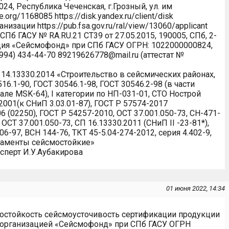
24, Республика Чеченская, г.Грозный, ул. им
.org/1168085 https://disk.yandex.ru/client/disk
зации https://pub.fsa.gov.ru/ral/view/13060/applicant
ГАСУ № RA.RU.21 СТ39 от 27.05.2015, 190005, СПб, 2-
ация «Сейсмофонд» при СПб ГАСУ ОГРН: 1022000000824,
 (994) 434-44-70 89219626778@mail.ru (аттестат №
.13330.2014 «Строительство в сейсмических районах,
7516.1-90, ГОСТ 30546.1-98, ГОСТ 30546.2-98 (в части
але MSK-64), I категории по НП-031-01, СТО Нострой
.2001(к СНиП 3.03.01-87), ГОСТ Р 57574-2017
 (02250), ГОСТ Р 54257-2010, ОСТ 37.001.050-73, СН-471-
 ОСТ 37.001.050-73, СП 16.13330.2011 (СНиП II -23-81*),
06-97, ВСН 144-76, ТКТ 45-5.04-274-2012, серия 4.402-9,
даменты сейсмостойкие»
сперт И.У.Аубакирова
01 июня 2022, 14:34
остойкость сейсмоусточивость сертификации продукции
я организацией «Сейсмофонд» при СПб ГАСУ ОГРН