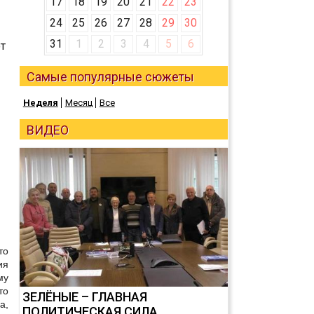
17
18
19
20
21
22
23
24
25
26
27
28
29
30
31
1
2
3
4
5
6
т
Самые популярные сюжеты
Неделя
Месяц
Все
ВИДЕО
то
ия
му
то
ЗЕЛЁНЫЕ – ГЛАВНАЯ
а,
ПОЛИТИЧЕСКАЯ СИЛА