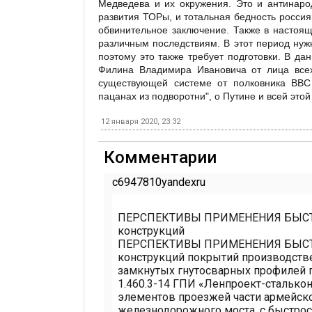
Медведева и их окружения. Это и антинар
развития ТОРы, и тотальная бедность россия
обвинительное заключение. Также в настоя
различным последствиям. В этот период нуж
поэтому это также требует подготовки. В 
Филина Владимира Ивановича от лица все
существующей системе от полковника ВВС
пацанах из подворотни", о Путине и всей это
12 января 2020, 23:32
Комментарии
c6947810yandexru
ПЕРСПЕКТИВЫ ПРИМЕНЕНИЯ БЫСТ
конструкций
ПЕРСПЕКТИВЫ ПРИМЕНЕНИЯ БЫСТ
конструкций покрытий производстве
замкнутых гнутосварных профилей п
1.460.3-14 ГПИ «Ленпроект-сталько
элементов проезжей части армейско
железнодорожного моста, с быстро