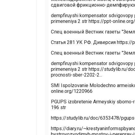
сдвиговой фрикционно-демпфирующей
dempfiruyshi kompensator sdvigovopy 
primeneniya 2 str https://ppt-online.or
Спец военный Вестник газеты "Земля 
Статья 281 УК РФ. Диверсия https://p
Спец военный Вестник газеты "Земля 
dempfiruyshi kompensator sdvigovopy 
primeneniya 2 str https://studylib.ru
procnosti-sber-2202-2...
SMI Ispolzovanie Molodechno armeisko
online.org/1220966
PGUPS izobretenie Armeyskiy sborno-r
196 str
https://studylib.ru/doc/6353478/pgups-
https://diary.ru/~krestyaninformspby
bystrovozvodimyh-mostov-i-pereprav-iz