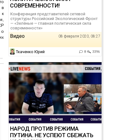
го
СОВРЕМЕННОСТИ!
 в
 к
Конференция представителей сетевой
структуры Российский Экологический Фронт
м,
— «Зелёные — главная политическая сила
СР
современности»
 о
Видео
08 февраля 2020, 08:27
их
Ткаченко Юрий
8
3396
НАРОД ПРОТИВ РЕЖИМА
ПУТИНА. НЕ УСПЕЮТ СБЕЖАТЬ