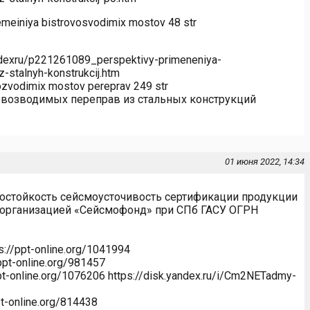
einiya bistrovosvodimix mostov 48 str
andexru/p221261089_perspektivy-primeneniya-
-stalnyh-konstrukcij.htm
vozvodimix mostov pereprav 249 str
возводимых переправ из стальных конструкций
01 июня 2022, 14:34
остойкость сейсмоусточивость сертификации продукции
я организацией «Сейсмофонд» при СПб ГАСУ ОГРН
//ppt-online.org/1041994
/ppt-online.org/981457
ppt-online.org/1076206 https://disk.yandex.ru/i/Cm2NETadmy-
t-online.org/814438