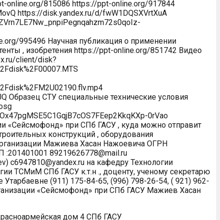
pt-online.org/815086 https://ppt-online.org/917844
MovQ https://disk.yandex.ru/d/fwW1DQSXVrtXuA
g0aZVrn7LE7Nw_pnpiPegnqahzm72s0qoIz-
ine.org/995496 Научная публикация о применении
ты , изобретения https://ppt-online.org/851742 Видео
.ru/client/disk?
=%2Fdisk%2F00007.MTS
=%2Fdisk%2FM2U02190.flv.mp4
xZ0JQ Образец СТУ специальные технические условия
Rosg
aQtOx47pgMSE5C1GqjB7cOS7FEep2KkqKXp-0rVao
ии «Сейсмофонд» при СПб ГАСУ , куда можно отправит
строительных конструкций , оборудования
организации Мажиева Хасан Нажоевича ОГРН
 :201401001 89219626778@mail.ru
ev) с6947810@yandex.ru на кафедру Технологии
ии ТСМиМ СПб ГАСУ к.т.н ., доценту, ученому секретарю
арбаевне (911) 175-84-65, (996) 798-26-54, ( 921) 962-
организации «Сейсмофонд» при СПб ГАСУ Мажиев Хасан
Красноармейская дом 4 СПб ГАСУ