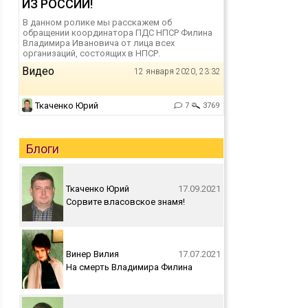
ИЗ РОССИИ!
В данном ролике мы расскажем об
обращении координатора ПДС НПСР Филина
Владимира Ивановича от лица всех
организаций, состоящих в НПСР.
Видео
12 января 2020, 23:32
Ткаченко Юрий
7
3769
Блоги
Ткаченко Юрий
17.09.2021
Сорвите власовское знамя!
Винер Вилия
17.07.2021
На смерть Владимира Филина