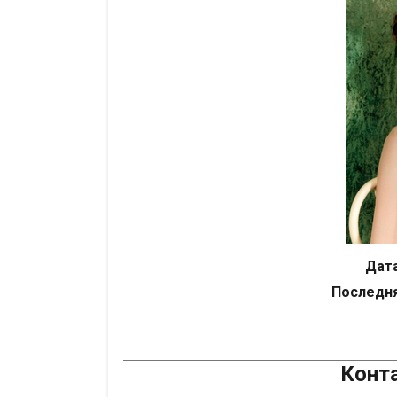
Дата
Последня
Конт