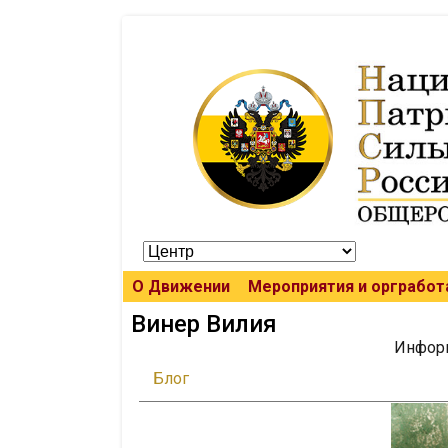
О Движении
Мероприятия и оргработ
Винер Вилия
Информ
Блог