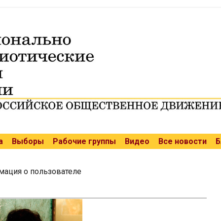
а
Выборы
Рабочие группы
Видео
Все новости
Б
ация о пользователе