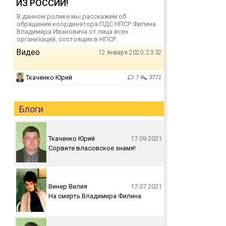
ИЗ РОССИИ!
В данном ролике мы расскажем об
обращении координатора ПДС НПСР Филина
Владимира Ивановича от лица всех
организаций, состоящих в НПСР.
Видео
12 января 2020, 23:32
Ткаченко Юрий
7
3772
Блоги
Ткаченко Юрий
17.09.2021
Сорвите власовское знамя!
Винер Вилия
17.07.2021
На смерть Владимира Филина