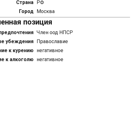
Страна
РФ
Город
Москва
енная позиция
предпочтения
Член оод НПСР
ые убеждения
Православие
ие к курению
негативное
е к алкоголю
негативное