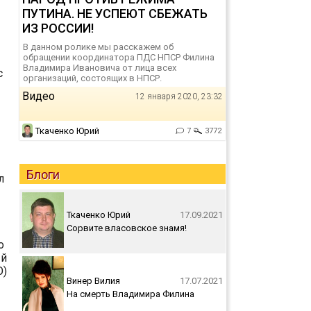
ПУТИНА. НЕ УСПЕЮТ СБЕЖАТЬ
ИЗ РОССИИ!
В данном ролике мы расскажем об
обращении координатора ПДС НПСР Филина
Владимира Ивановича от лица всех
с
организаций, состоящих в НПСР.
Видео
12 января 2020, 23:32
Ткаченко Юрий
7
3772
Блоги
л
Ткаченко Юрий
17.09.2021
Сорвите власовское знамя!
о
ый
О)
Винер Вилия
17.07.2021
На смерть Владимира Филина