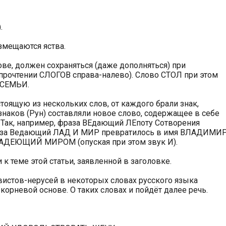
.
азмещаются яства.
ове, должен сохраняться (даже дополняться) при
 прочтении СЛОГОВ справа-налево). Слово СТОЛ при этом
 СЕМЬИ.
тоящую из нескольких слов, от каждого брали знак,
знаков (Рун) составляли новое слово, содержащее в себе
 Так, например, фраза ВЕдающий ЛЕпоту Сотворения
фраза Ведающий ЛАД И МИР превратилось в имя ВЛАДИМИР
ЛАДЕЮЩИЙ МИРОМ (опуская при этом звук И).
к теме этой статьи, заявленной в заголовке.
вистов-нерусей в некоторых словах русского языка
корневой основе. О таких словах и пойдёт далее речь.