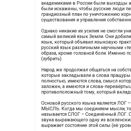
академиками в России были выходцы из
были искажены, чтобы русские люди пе
грандиозный план по уничтожению кор
существования и управления собственн
Однако никакие их усилия не смогли ун
самый великий язык Земли. Они добил
язык, который объявил языковую практ
русский язык различными научными «т
образа, кроме головной боли. Именно по
(зубрить).
Народ же продолжал общаться на собств
которые закладывали в слова пращуры.
полностью, имеются слова, смысл котор
заложен, а имеются и слова-перевёрты
противоположный тому, который вклады
Основой русского языка является ЛОГ 
МЫСЛЬ. Когда мы соединяем мысли, то 
называется СЛОГ – Соединённый ЛОГ. 
звука выражающего одну из вселенских
выражает состояние этой силы (её уров