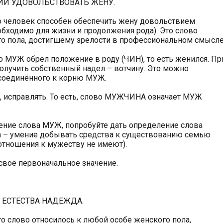
ЩИЙ УДОВОЛЬСТВОВАТЬ ЖЕНУ.
 человек способен обеспечить жену довольствием
обходимо для жизни и продолжения рода). Это слово
о пола, достигшему зрелости в профессиональном смысле
 МУЖ обрёл положение в роду (ЧИН), то есть женился. Пр
получить собственный надел – вотчину. Это можно
исоединённого к корню МУЖ.
, исправлять. То есть, слово МУЖЧИНА означает МУЖ
чение слова МУЖ, попробуйте дать определение слова
 – умение добывать средства к существованию семью
 отношения к мужеству не имеют).
своё первоначальное значение.
И ЕСТЕСТВА НАДЕЖДА.
 слово относилось к любой особе женского пола,