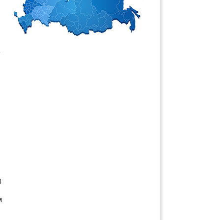
,
и
м