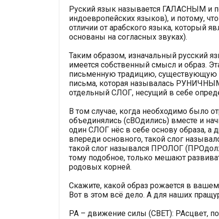
Руский язык называется ГАЛАСНЫМ и по
индоевропейских языков), и потому, чт
отличии от арабского языка, который я
основаны на согласных звуках).
Таким образом, изначальный русский я
имеется собственный смысл и образ. Эт
письменную традицию, существующую з
письма, которая называлась РУНИЧНЫМ
отдельный СЛОГ, несущий в себе опред
В том случае, когда необходимо было о
объединялись (сВОдились) вместе и нач
один СЛОГ нёс в себе основу образа, а 
впереди основного, такой слог называл
такой слог назывался ПРОЛОГ (ПРОдолж
тому подобное, только мешают развива
родовых корней.
Скажите, какой образ рожается в вашем 
Вот в этом всё дело. А для наших пращ
РА – движение силы (СВЕТ): РАсцвет, по