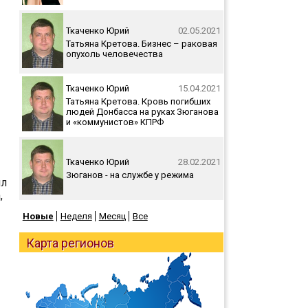
Ткаченко Юрий
02.05.2021
Татьяна Кретова. Бизнес – раковая
опухоль человечества
Ткаченко Юрий
15.04.2021
Татьяна Кретова. Кровь погибших
людей Донбасса на руках Зюганова
и «коммунистов» КПРФ
Ткаченко Юрий
28.02.2021
Зюганов - на службе у режима
ял
,
Новые
Неделя
Месяц
Все
Карта регионов