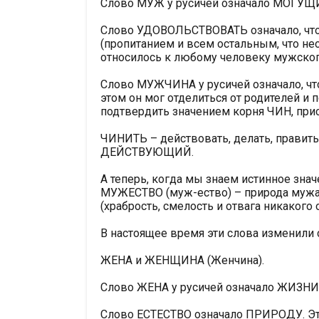
Слово МУЖ у русичей означало МОГУ
Слово УДОВОЛЬСТВОВАТЬ означало, что
(пропитанием и всем остальным, что не
относилось к любому человеку мужског
Слово МУЖЧИНА у русичей означало, что
этом он мог отделиться от родителей и 
подтвердить значением корня ЧИН, пр
ЧИНИТЬ – действовать, делать, править
ДЕЙСТВУЮЩИЙ.
А теперь, когда мы знаем истинное зна
МУЖЕСТВО (муж-ество) – природа мужа
(храбрость, смелость и отвага никакого
В настоящее время эти слова изменили 
ЖЕНА и ЖЕНЩИНА (Женчина).
Слово ЖЕНА у русичей означало ЖИЗН
Слово ЕСТЕСТВО означало ПРИРОДУ. Это