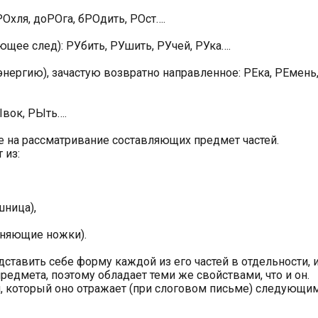
Охля, доРОга, бРОдить, РОст….
щее след): РУбить, РУшить, РУчей, РУка….
нергию), зачастую возвратно направленное: РЕка, РЕмень
вок, РЫть….
е на рассматривание составляющих предмет частей.
 из:
шница),
иняющие ножки).
ставить себе форму каждой из его частей в отдельности, 
едмета, поэтому обладает теми же свойствами, что и он.
, который оно отражает (при слоговом письме) следующи