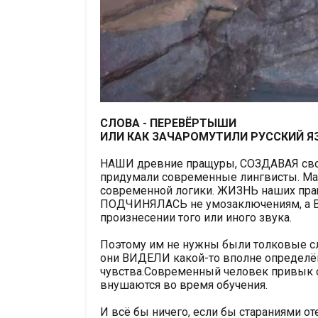
СЛОВА - ПЕРЕВЁРТЫШИ
ИЛИ КАК ЗАЧАРОМУТИЛИ РУС
С
КИЙ Я
НАШИ древние пращуры, СОЗДАВАЯ свой
придумали современные лингвисты. Мал
современной логики. ЖИЗНЬ наших пращ
ПОДЧИНЯЛАСЬ не умозаключениям, а 
произнесении того или иного звука.
Поэтому им не нужны были толковые сл
они ВИДЕЛИ какой-то вполне определён
чувства.Современный человек привык о
внушаются во время обучения.
И всё бы ничего, если бы стараниями от