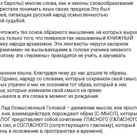
 Европы) многие слова, как и законы словообразования
рестали понимать язык своих предков.Это был
ней, питающих русский народ осмысленностью
ой судьбой.
ичтожить тех основ образного мышления, на которых выро
ись только того, что появился так называемый КНИЖНЫЙ
ику народа архаизмом. Эти лингвисты-неруси засорили
ерминами» не вызывающими в голове ученика никакого
этому эти «термины» приходится не учить, а заучивать
енном языке, благодаря чему до нас дошли те образы,
Однако, наряду со словами, которые сохранили свой смыс
ых утрачен и мы не осознаём тот образ, который в них
ши, которые изменили свой смысл на прямо
вался в эти слова в момент их рождения.
– Лад Осмысленный Головой – движение мысли, или прост
они, взаимодействуя, порождают образ (С-МЫСЛ), котор
СЛОГ представляет собой сочетание ГЛАСНОГО (ГАЛАСНОГ
 сил, и СОГЛАСНОГО (сопутствующего гласному), который
ень и положение в пространстве и времени).