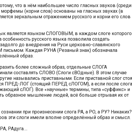
тому, что в нём наибольшее число гласных звуков (среди
о морфемы (корни слов) основаны на гласных звуках (в
вляется зеркальным отражением русского и корни его слов
зык является языком СЛОГОВЫМ, в каждом слоге которого
а особенность русского языка позволила создать
адолго до внедрения на Руси церковно-славянского
 письмом. Каждая РУНА (Резаный знак) обозначала
елённый образ.
тразить более сложный образ, отдельные СЛОГА
инали составлять СЛОВО (Слоги сВОдные). В этом случае
другие назывались приставными. Если приставной слог сто
ся ПРЕД-ЛОГ (стоящий ПЕРЕД сЛОГОМ), а если после слога
ающий сЛОГ). Все «научные» термины, типа «суффикс» и
ть образное мышление людей, всё больше отрывая их от
сознании при произнесении слога РА, а РО, а РУ? Никаких?
уров эти слоги имели вполне определённый образ и смысл.
РА, РАдуга….