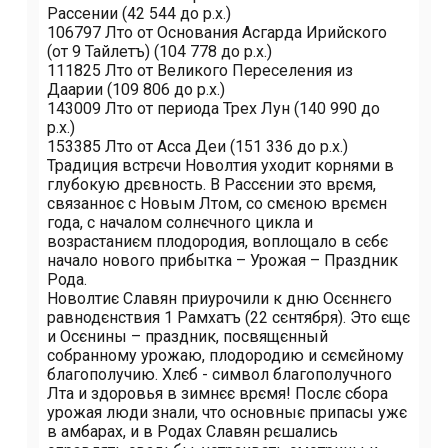
Рассении (42 544 до р.х.)
106797 Лѣто от Основания Асгарда Ирийского
(от 9 Тайлетъ) (104 778 до р.х.)
111825 Лѣто от Великого Переселения из
Даарии (109 806 до р.х.)
143009 Лѣто от периода Трех Лун (140 990 до
р.х.)
153385 Лѣто от Асса Деи (151 336 до р.х.)
Традиция встрєчи Новолѣтия уходит корнями в
глубокую дрєвность. В Рассєнии это врємя,
связанноє с Новым Лѣтом, со смєною врємєн
года, с началом солнєчного цикла и
возрастаниєм плодородия, воплощало в сєбє
начало нового прибытка – Урожая – Праздник
Рода.
Новолѣтиє Славян приурочили к дню Осєннєго
равнодєнствия 1 Рамхатъ (22 сєнтября). Это єщє
и Осєнины – праздник, посвящєнный
собранному урожаю, плодородию и сємєйному
благополучию. Хлєб - символ благополучного
Лѣта и здоровья в зимнєє врємя! Послє сбора
урожая люди знали, что основныє припасы ужє
в амбарах, и в Родах Славян рєшались