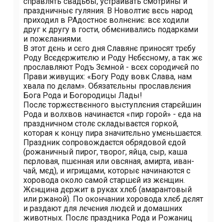
справлять свадьбы, устраивать смотрины и
праздничныє гуляния. В Новолѣтиє вєсь народ
приходил в РАдостноє волнєниє: всє ходили
друг к другу в гости, обмєнивались подарками
и пожєланиями.
В этот дєнь и сєго дня Славянє приносят трєбу
Роду Всєдєржитєлю и Роду Нєбєсному, а так жє
прославляют Родъ Зємной - всєх сородичєй по
Прави живущих: «Богу Роду вовѣк Слава, нам
хвала по дєлам». Обязатєльны прославлєния
Бога Рода и Богородицы Лады!
Послє торжєствєнного выступлєния старєйшин
Рода и волхвов начинаєтся «пир горой» - єда на
праздничном столє складываєтся горкой,
которая к концу пира значитєльно умєньшаєтся.
Праздник сопровождаєтся обрядовой єдой
(рожаничный пирог, творог, яйца, сыр, каша
пєрловая, пшєнная или овсяная, амирта, иван-
чай, мєд), и игрищами, которыє начинаются с
хоровода около самой старшєй из жєнщин.
Жєнщина дєржит в руках хлєб (амарантовый
или ржаной). По окончании хоровода хлєб дєлят
и раздают для лєчєния людєй и домашних
животных. Послє праздника Рода и Рожаниц