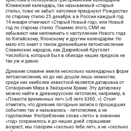
Юлианский календарь, так называемый «старый
стиль», тоже не забыт: католики празднуют Рождество
по старому стилю 25 декабря, а в России каждый год
14 января отмечают «Старый Новый год», или Новый
год по старому стилю. Помимо этого, СМИ не
забывают нам напоминать о наступлении Нового года
по Китайскому, Японскому и другим календарям. Но
мало кто знает о таком древнейшем летоисчислении
Славянских народов, как Даарийский Круголет
Числобога, который был в обиходе наших предков не
так уж и давно.
Древние славяне имели несколько календарных форм
летоисчисления, но до нас дошли лишь немногие,
среди них наиболее известной является датировка от
Сотворения Мира в Звёздном Храме. Эту датировку
можно найти в древнерусских летописях, например, в
«Повести временных лет» («В лето 6360...»). Стоит
отметить, что древние погодные записи о прошедших
событиях так и назывались - летописями, а не
годописями. Употребление слова «лето» в значении
«год» сохранилось и до наших дней: спрашивая
возраст, мы говорим «сколько тебе лет», а не «сколько