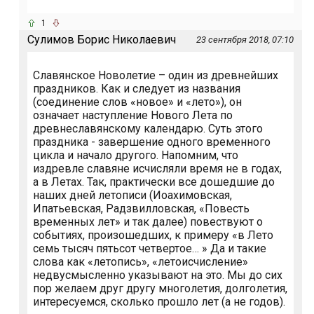
1
Сулимов Борис Николаевич
23 сентября 2018, 07:10
Славянское Новолетие – один из древнейших
праздников. Как и следует из названия
(соединение слов «новое» и «лето»), он
означает наступление Нового Лета по
древнеславянскому календарю. Суть этого
праздника - завершение одного временного
цикла и начало другого. Напомним, что
издревле славяне исчисляли время не в годах,
а в Летах. Так, практически все дошедшие до
наших дней летописи (Иоахимовская,
Ипатьевская, Радзвилловская, «Повесть
временных лет» и так далее) повествуют о
событиях, произошедших, к примеру «в Лето
семь тысяч пятьсот четвертое… » Да и такие
слова как «летопись», «летоисчисление»
недвусмысленно указывают на это. Мы до сих
пор желаем друг другу многолетия, долголетия,
интересуемся, сколько прошло лет (а не годов).