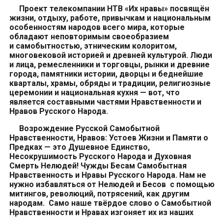
Проект телекомпании НТВ «Их нравы» посвящён
жизни, отдыху, работе, привычкам и национальным
особенностям народов всего мира, которые
обладают неповторимым своеобразием
и самобытностью, этническим колоритом,
многовековой историей и древней культурой. Люди
и лица, ремесленники и торговцы, рынки и древние
города, памятники истории, дворцы и беднейшие
кварталы, храмы, обряды и традиции, религиозные
церемонии и национальная кухня — вот, что
является составными частями Нравственности и
Нравов Русского Народа.
Возрождение Русской Самобытной
Нравственности, Нравов: Устоев Жизни и Памяти о
Предках — это Душевное Единство,
Несокрушимость Русского Народа и Духовная
Смерть Нелюдей! Чужды Бесам Самобытная
Нравственность и Нравы Русского Народа. Нам не
нужно избавляться от Нелюдей и Бесов с помощью
митингов, революций, потрясений, как другим
народам. Само наше твёрдое слово о Самобытной
Нравственности и Нравах изгоняет их из наших