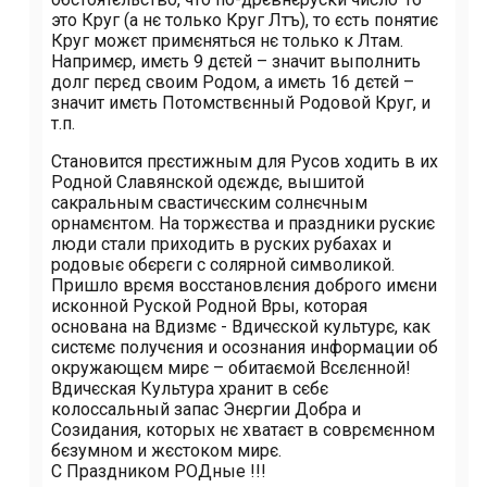
это Круг (а нє только Круг Лѣтъ), то єсть понятиє
Круг можєт примєняться нє только к Лѣтам.
Напримєр, имєть 9 дєтєй – значит выполнить
долг пєрєд своим Родом, а имєть 16 дєтєй –
значит имєть Потомствєнный Родовой Круг, и
т.п.
Становится прєстижным для Русов ходить в их
Родной Славянской одєждє, вышитой
сакральным свастичєским солнєчным
орнамєнтом. На торжєства и праздники рускиє
люди стали приходить в руских рубахах и
родовыє обєрєги с солярной символикой.
Пришло врємя восстановлєния доброго имєни
исконной Руской Родной Вѣры, которая
основана на Вѣдизмє - Вѣдичєской культурє, как
систємє получєния и осознания информации об
окружающєм мирє – обитаємой Всєлєнной!
Вѣдичєская Культура хранит в сєбє
колоссальный запас Энєргии Добра и
Созидания, которых нє хватаєт в соврємєнном
бєзумном и жєстоком мирє.
С Праздником РОДные !!!