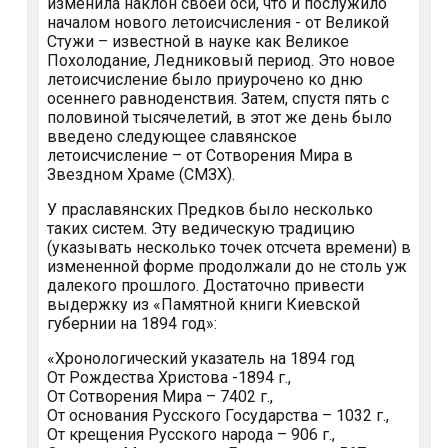
изменила наклон своей оси, что и послужило
началом нового летоисчисления - от Великой
Стужи – известной в науке как Великое
Похолодание, Ледниковый период. Это новое
летоисчисление было приурочено ко дню
осеннего равноденствия. Затем, спустя пять с
половиной тысячелетий, в этот же день было
введено следующее славянское
летоисчисление – от Сотворения Мира в
Звездном Храме (СМЗХ).
У праславянских Предков было несколько
таких систем. Эту ведическую традицию
(указывать несколько точек отсчета времени) в
измененной форме продолжали до не столь уж
далекого прошлого. Достаточно привести
выдержку из «Памятной книги Киевской
губернии на 1894 год»:
«Хронологический указатель на 1894 год
От Рождества Христова -1894 г.,
От Сотворения Мира – 7402 г.,
От основания Русского Государства – 1032 г.,
От крещения Русского народа – 906 г.,