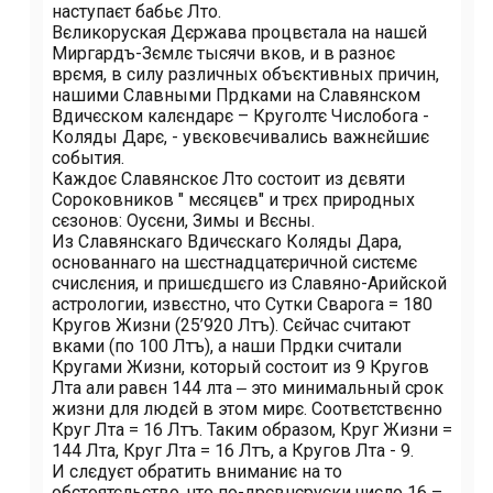
наступаєт бабьє Лѣто.
Вєликоруская Дєржава процвєтала на нашєй
Миргардъ-Зємлє тысячи вѣков, и в разноє
врємя, в силу различных объєктивных причин,
нашими Славными Прѣдками на Славянском
Вѣдичєском калєндарє – Круголѣтє Числобога -
Коляды Дарє, - увєковєчивались важнєйшиє
события.
Каждоє Славянскоє Лѣто состоит из дєвяти
Cороковников " мєсяцєв" и трєх природных
сєзонов: Оусєни, Зимы и Вєсны.
Из Славянскаго Вѣдичєскаго Коляды Дара,
основаннаго на шєстнадцатєричной систємє
счислєния, и пришєдшєго из Славяно-Арийской
астрологии, извєстно, что Сутки Сварога = 180
Кругов Жизни (25’920 Лѣтъ). Сєйчас считают
вѣками (по 100 Лѣтъ), а наши Прѣдки считали
Кругами Жизни, который состоит из 9 Кругов
Лѣта али равєн 144 лѣта ‒ это минимальный срок
жизни для людєй в этом мирє. Соотвєтствєнно
Круг Лѣта = 16 Лѣтъ. Таким образом, Круг Жизни =
144 Лѣта, Круг Лѣта = 16 Лѣтъ, а Кругов Лѣта - 9.
И слєдуєт обратить вниманиє на то
обстоятєльство, что по-дрєвнєруски число 16 –