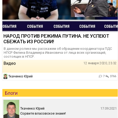
НАРОД ПРОТИВ РЕЖИМА ПУТИНА. НЕ УСПЕЮТ
СБЕЖАТЬ ИЗ РОССИИ!
В данном ролике мы расскажем об обращении координатора ПДС
НПСР Филина Владимира Ивановича от лица всех организаций,
состоящих в НПСР.
Видео
12 января 2020, 23:32
Ткаченко Юрий
7
3766
Блоги
Ткаченко Юрий
17.09.2021
Сорвите власовское знамя!