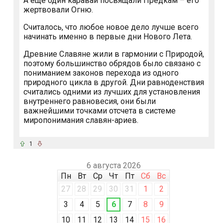
А еще один каравай посвящали Предкам – его
жертвовали Огню.
Считалось, что любое новое дело лучше всего
начинать именно в первые дни Нового Лета.
Древние Славяне жили в гармонии с Природой,
поэтому большинство обрядов было связано с
пониманием законов перехода из одного
природного цикла в другой. Дни равноденствия
считались одними из лучших для установления
внутреннего равновесия, они были
важнейшими точками отсчета в системе
миропонимания славян-ариев.
1
6 августа 2026
Пн
Вт
Ср
Чт
Пт
Сб
Вс
27
28
29
30
31
1
2
3
4
5
6
7
8
9
10
11
12
13
14
15
16