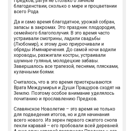
Предков, ратуя не столько о личном
благоденствии, сколько о мире и процветании
всего Рода.
Да и само время благодатное, урожай собран,
запасы в закромах. Это праздник плодородия,
семейного благополучия. В это время часто
устраивали смотрины, ладили свадьбы
(Любомир), к этому дню приурочивали и
обряды Имянаречения. До самой ночи водили
хороводы, разжигали костры, устраивали
шумные гулянья, молодецкие забавы.
Завершалось все трапезой, песнями, плясками,
кулачными боями.
Считалось, что в это время приоткрываются
Врата Междумирья и Души Пращуров сходят на
Землю. Поэтому особое внимание уделялось
почитанию и прославлению Предков.
Славянское Новолетие – это время не только
для подведения итогов, но и для начинания
всего нового. Из зерен первого сжатого снопа
пекли каравай – его пробовали всей деревней.