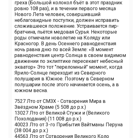
греха (Большой колокол бъёт в этот праздник
ровно 108 раз), и в течении первого месяца
Нового Лета человек, совершивший
неблаговидные поступки, должен исправить
сложившееся положение. Устраивается пир-
братчина, пьётся медовая Сурья. Некоторые
роды отмечали новолетие на Коляду или
Красногор. В день Осеннего равноденствия
ночь равна дню по всей Земле: «В момент
равноденствия центр Солнца в своем видимом
движении по эклиптике пересекает небесный
экватор» Это тот "переломный" момент, когда
Ярило-Солнце переходит из Северного
полушария в Южное. Поэтому в Северном
полушарии после этого начинается осень, а в
южном весна.
7527 Лѣто от СМЗХ - Сотворения Мира в
Звёздном Храме (5 508 до р.х.)
13027 Лѣто от Великой Стужи и (Великого
Похолодания) (11 008 до р.х.)
40023 Лѣто от 3-го Прибытия Вайтманы Перуна
(38 004 до р.х.)
44563 Лѣто от Сотворения Великого Коло