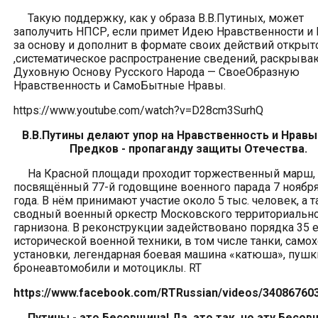
Такую поддержку, как у образа В.В.Путиных, может
заполучить НПСР, если примет Идею Нравственности и
за основу и дополнит в формате своих действий открыт
,систематическое распространение сведений, раскрыв
Духовную Основу Русского Народа — СвоеОбразную
Нравственность и СамоБытные Нравы.
https://www.youtube.com/watch?v=D28cm3SurhQ
В.В.Путины делают упор на Нравственность и Нравы
Предков - пропаганду защиты Отечества.
На Красной площади проходит торжественный марш,
посвящённый 77-й годовщине военного парада 7 ноября
года. В нём принимают участие около 5 тыс. человек, а 
сводный военный оркестр Московского территориальн
гарнизона. В реконструкции задействовано порядка 35 
исторической военной техники, в том числе танки, само
установки, легендарная боевая машина «катюша», пушк
бронеавтомобили и мотоциклы. RT
https://www.facebook.com/RTRussian/videos/34086760
Путины - это Бесовщина!
Да, это так, но
эту Бесов