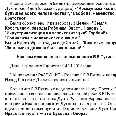
В советские времена были сформированы основные
Духовные Идеи (образа будущего) -
"Коммунизм - све
будущее всего человечества!", "Свобода, Равенство,
Братство!"
Были обозначены Идеи (образы) Целей -
"Земля
Крестьянам, заводы Рабочим,
Власть Народу
!",
"Индустриализация и коллективизация!" Горбачёв -
"Социализм с человеческим лицом!"
Были Идеи (образа) задач и действий -
"Качество проду
"Экономика должна быть экономной!"
Как нам
использовать возможности В.В.Путины
День Народного Единства 04.11.2018года.
"Не позволим РАЗРУШИТЬ Россию!" В.В.Путины позд
Народ России с Днем народного единства!
Вот, за что В.В.Путиных поддерживает Народ России. 
внимание на использование слов в своей речи В.В.Пути
которые легко ложатся на Душу Русского Народа: «знач
истории и
Нравственности
, Духовности, верность к Оте
идеал Патриотизма, чувство Патриотизма, сила Духа, Пр
Нравственность — это Духовная Опора»