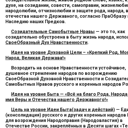
духе, на
созидании, совести,
самоправии, жизнелюби
народолюбии, отчизнолюбии и защите рода, народа, 
отечества нашего
Державного
, согласно
ПраОбразу
Наследи
ю
наших Предков.
Созидательные Самобытные Нравы
— это
то, как
созидательно
обустро
ена в быту
жизн
ь
народа, испо
СвоеОбразный
Дух Нравственности
.
Идея на уровн
е
Духовной
Цел
и
– «
Крепкий Род, Мо
Народ, Великая Держава!
»
Возродить
на основе
Нравственности
устойчивое,
д
ушевное стремление
народов
по возрождению
СвоеОбразной
Духовной
Нравственности и
Созидате
СамоБытн
ых
Нрав
ов
р
усского
и коренных
н
арод
ов
Ро
Идея на уровне
Быта
— «Всё
на
благо Рода, Народа
имя
Веры и
Отечества
нашего
Державного
!»
Цель на уровне Идеи Быта(задач и действий)
—
Ед
(консолидация)
р
усского
и
других
коренных
н
арод
ов
для возрождения Народоправия (Народовластия) в
Отечестве России,
закреплённых в Десяти шагах «Т