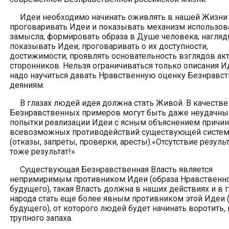
Идеи необходимо начинать оживлять в нашей Жизни 
проговаривать Идеи и показывать механизм использов
замысла; формировать образа в Душе человека; нагляд
показывать Идеи; проговаривать о их доступности,
достижимости; проявлять основательность взглядов ак
сторонников. Нельзя ограничиваться только описания И
надо научиться давать Нравственную оценку Безнравс
деяниям.
В глазах людей идея должна стать Живой. В качестве
Безнравственных примеров могут быть даже неудачны
попытки реализации Идеи с ясным объяснением причин
всевозможных противодействий существующей систе
(отказы, запреты, проверки, аресты).«Отсутствие результ
тоже результат!»
Существующая Безнравственная Власть является
непримиримым противником Идеи (образа Нравственн
будущего), такая Власть должна в наших действиях и в 
народа стать еще более явным противником этой Идеи 
будущего), от которого людей будет начинать воротить, 
трупного запаха.