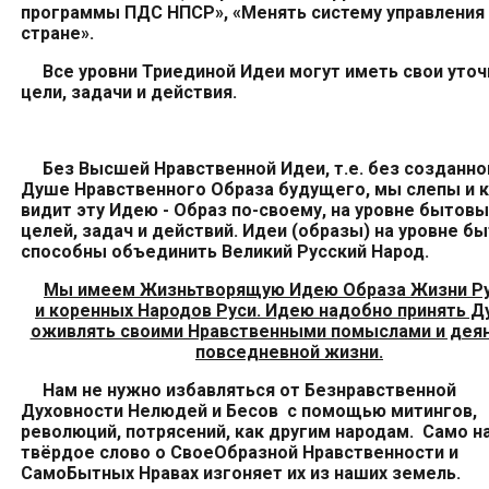
программы
ПДС
НПСР», «
Менять систему управления
стране».
Все уровни
Триединой
Иде
и
могут иметь свои
уто
цели, задачи и действия.
Без
Высшей Нравственной
Идеи,
т.е. без
созданн
Душе
Нравственного
Образа
будущего
, мы слепы и
видит
эту Идею -
Образ по-своему, на уровне
бытовы
целей,
задач и действий. Идеи (образы) на уровне
бы
способны объединить
Великий Русский Народ.
Мы имеем Жизньтворящую Идею Образа Жизни Р
и коренных Народов Руси. Идею надобно принять Д
оживлять своими Нравственными помыслами и деян
повседневной жизни.
Нам не нужно избавляться от Безнравственной
Духовности Нелюдей и Бесов с помощью митингов,
революций, потрясений, как другим народам. Само 
твёрдое слово о СвоеОбразной Нравственности и
СамоБытных Нравах изгоняет их из наших земель.