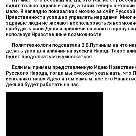
видят
только здравы
е
люд
и
, а таких
теперь
в России
мало. Я наглядно показал как можно за счёт Русской
Нравственности
успешно управлять народами. М
ноги
здравые
люди
не желают воспользоваться возмож
пробудить
свои
Души и
привлечь на свою сторону лю
используя Нравственные возможности.
Политтехнологи подсказали В.В.
Путин
ым на что на
делать упор для влияния на русский Народ. Такое вли
будет продолжаться и умножаться.
Если мы примем
представленную
Идею Нравствен
Русского Народа, тогда мы сможем указывать, что П
ис
полня
ю
т нашу Идею и тем самым,
все его Нравств
деяния
будет работать на нас.