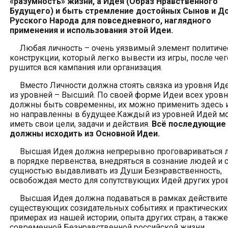
«разумность» жизни,
а
И
де
я
(Образ Нравственного
Будущего)
и
быть
стремление
достойных Сынов и Д
Русского Народа для
повседневного, наглядного
применения и использования этой Идеи
.
Любая личность – очень уязвимый элемент политиче
конструкции, который легко вывести из игры, после чег
рушится вся кампания или организация.
Вместо Личности должна стоять связка из уровня Иде
из уровней – Высший. По своей форме Идеи всех уров
должны быть современны, их можно применить здесь и
но направленны в будущее.Каждый из уровней Идей мо
иметь свои цели, задачи и действия.
Всё последующие
должны исходить из Основной Идеи.
Высшая Идея должна непрерывно проговариваться
в порядке первенства, внедряться в сознание людей и 
сущностью выдавливать из Души Безнравственность,
освобождая место для сопутствующих Идей других уро
Высшая Идея должна подаваться в рамках действите
существующих созидательных событиях и практических
примерах из нашей истории, опыта других стран, а также
современной Безнравственной российской жизни.