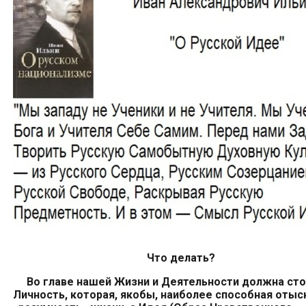
Что делать?
Во главе
нашей Жизни и
Деятельности
должна сто
Личность, котор
ая
, якобы, наиболее способн
ая
отыс