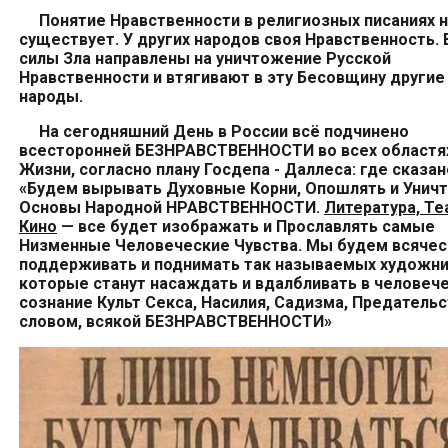
Понятие Нравственности в религиозных писаниях 
существует. У других народов своя Нравственность.
силы Зла направлены на уничтожение Русской
Нравственности и втягивают в эту Бесовщину другие
народы.
На сегодняшний День в России всё подчинено
всесторонней БЕЗНРАВСТВЕННОСТИ во всех областя
Жизни, согласно плану
Госдепа -
Даллеса:
где сказан
«Будем вырывать Духовные Корни, Опошлять и Унич
Основы Народной НРАВСТВЕННОСТИ.
Литература, Те
Кино
— все будет изображать и Прославлять самые
Низменные Человеческие Чувства. Мы будем всячес
поддерживать и поднимать так называемых художни
которые станут насаждать и вдалбливать в человеч
сознание Культ Секса, Насилия, Садизма, Предатель
словом, всякой БЕЗНРАВСТВЕННОСТИ»