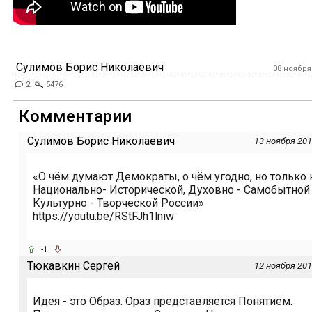
Сулимов Борис Николаевич
08 ноября 
2
5476
Комментарии
Сулимов Борис Николаевич
13 ноября 201
«О чём думают Демократы, о чём угодно, но только 
Национально- Исторической, Духовно - Самобытной
Культурно - Творческой России»
https://youtu.be/RStFJh1lniw
-1
Тюкавкин Сергей
12 ноября 201
Идея - это Образ. Ораз представляется Понятием.