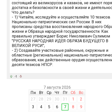
состоящий из великорусов и казаков, не имеют поря
достатка и безопасности в своей жизни и деятельнос
Что делать?
- 1) Читайте, исследуйте и осуществляйте 10 тезисов
Национально-патриотических сил России. В них
прописаны средства восстановления народного Обр
жизни и Образца народной государственности. Как
правильно утверждает Борис Николаевич Сулимом
"РУССКАЯ НАРОДНАЯ ИДЕЯ ОБРАЗА БУДУЩЕГО В
ВЕЛИКОЙ РУСИ";
- 2) Создавайте участковые районные, окружные и
областные (региональные) национально-патриотиче
образования, как действенные орудия осуществлен
десяти тезисов НПСР.
-1
7 августа 2026
Пн
Вт
Ср
Чт
Пт
Сб
Вс
27
28
29
30
31
1
2
3
4
5
6
7
8
9