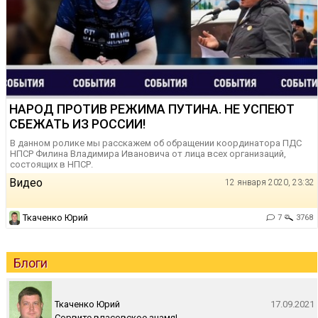
НАРОД ПРОТИВ РЕЖИМА ПУТИНА. НЕ УСПЕЮТ
СБЕЖАТЬ ИЗ РОССИИ!
В данном ролике мы расскажем об обращении координатора ПДС
НПСР Филина Владимира Ивановича от лица всех организаций,
состоящих в НПСР.
Видео
12 января 2020, 23:32
Ткаченко Юрий
7
3768
Блоги
Ткаченко Юрий
17.09.2021
Сорвите власовское знамя!