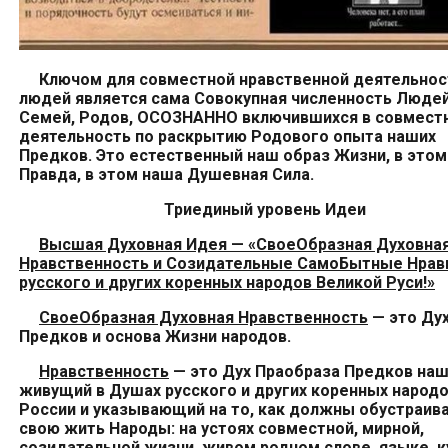
Ключом для совместной
нравственной деятельнос
людей является сама Совокупная численность
Людей
Семей, Родов
,
ОСОЗНАННО
включивших
ся в
совмест
деятельность
по раскрытию Родового опыта
наших
Предков.
Это естественный наш образ Жизни, в этом
Правда, в этом наша Душевная Сила.
Три
единый
уров
ень
Иде
и
Высшая Духовная Идея — «СвоеОбразная Духовна
Нравственность и Созидательные СамоБытные Нра
русского и
других
коренн
ых
народ
ов
Великой Руси!»
СвоеОбразная Духовная Нравственность
— это
Ду
Предков и
основа
Ж
изни народ
ов
.
Нравственность
— это Дух Праобраза Предков
наш
живущий в
Душах
русского и
других
коренных народ
России
и
указывающий на то, как должн
ы
обустраив
свою
жить Народ
ы
:
на
усто
ях
совместной, мирной,
созидательной
жизни, живом
родном
слове, языке, к