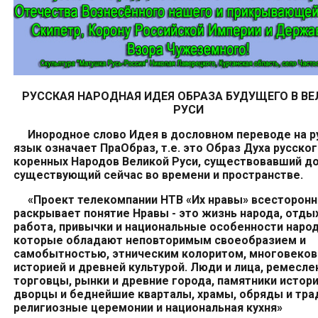
РУССКАЯ НАРОДНАЯ ИДЕЯ
ОБРАЗА БУДУЩЕГО
В В
РУСИ
Ино
родное
слово Идея
в дословном переводе
на р
язык
означает
Пра
Образ,
т.е.
это
Образ Духа
р
усско
коренных
Народ
ов Великой Руси
, существова
вший
до
существу
ющий
сейчас во времени и пространстве
.
«Проект телекомпании НТВ
«Их нравы»
всесторонн
раскрывает понятие Нравы - это
жизн
ь
народа
, отды
работ
а
, привычк
и
и национальны
е
особенност
и
народ
которые обладают неповторимым своеобразием и
самобытностью, этническим колоритом, многовеков
историей и древней культурой. Люди и лица, ремесле
торговцы, рынки и древние города, памятники истори
дворцы и беднейшие кварталы, храмы, обряды и тра
религиозные церемонии и национальная кухня»