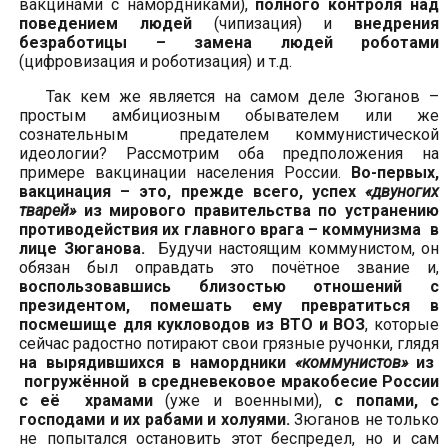
вакцинами с намордниками),
полного контроля над
поведением людей
(чипизация) и
внедрения
безработицы – замена людей роботами
(цифровизация и роботизация) и т.д.
Так
кем же является на самом деле Зюганов –
простым амбициозным обывателем или же
сознательным предателем коммунистической
идеологии? Рассмотрим оба предположения на
примере вакцинации населения России.
Во-первых,
вакцинация – это, прежде всего,
успех
«двуногих
тварей»
из мирового правительства по
устранению
противодействия их главного врага – коммунизма
в
лице Зюганова.
Будучи настоящим коммунистом, он
обязан был оправдать это почётное звание и,
воспользовавшись близостью отношений с
президентом, помешать ему превратиться в
посмешище для кукловодов из ВТО и ВОЗ
, которые
сейчас радостно потирают свои грязные ручонки, глядя
на вырядившихся в намордники
«коммунистов»
из
погружённой в средневековое мракобесие России
с её храмами
(уже и военными),
с
попами, с
господами и их рабами и холуями.
Зюганов не только
не попытался остановить этот беспредел, но и сам