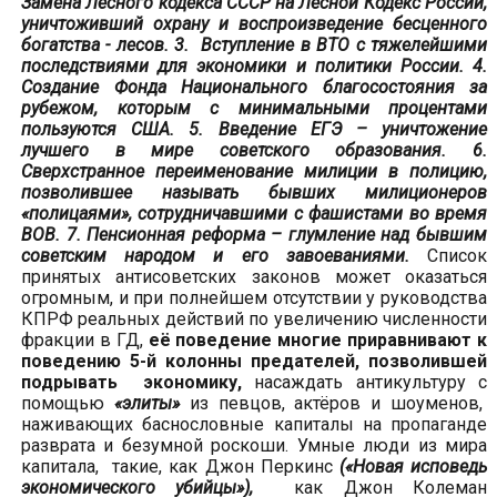
Замена Лесного кодекса СССР на Лесной Кодекс России,
уничтоживший охрану и воспроизведение бесценного
богатства - лесов. 3. Вступление в ВТО с тяжелейшими
последствиями для экономики и политики России. 4.
Создание Фонда Национального благосостояния за
рубежом, которым с минимальными процентами
пользуются США. 5. Введение ЕГЭ – уничтожение
лучшего в мире советского образования. 6.
Сверхстранное переименование милиции в полицию,
позволившее называть бывших милиционеров
«полицаями», сотрудничавшими с фашистами во время
ВОВ. 7. Пенсионная реформа – глумление над бывшим
советским народом и его завоеваниями.
Список
принятых антисоветских законов может оказаться
огромным, и при полнейшем отсутствии у руководства
КПРФ реальных действий по увеличению численности
фракции в ГД,
её поведение многие приравнивают к
поведению 5-й колонны предателей, позволившей
подрывать экономику,
насаждать антикультуру с
помощью
«элиты»
из певцов, актёров и шоуменов,
наживающих баснословные капиталы на пропаганде
разврата и безумной роскоши. Умные люди из мира
капитала, такие, как Джон Перкинс
(«Новая исповедь
экономического убийцы»),
как Джон Колеман