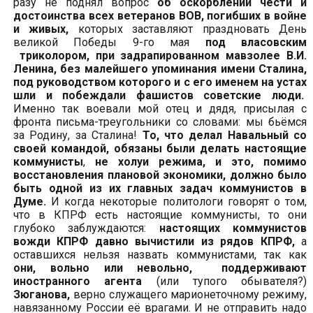
разу не поднял вопрос
об оскорблении чести и
достоинства всех ветеранов ВОВ, погибших в войне
и живых,
которых заставляют праздновать День
великой Победы 9-го мая
под власовским
триколором, при задрапированном мавзолее В.И.
Ленина, без малейшего упоминания имени Сталина,
под руководством которого и с его именем на устах
шли и побеждали фашистов советские люди.
Именно так воевали мой отец и дядя, присылая с
фронта письма-треугольники со словами: мы бьёмся
за Родину, за Сталина!
То, что делал Навальный со
своей командой, обязаны были делать настоящие
коммунисты
,
не холуи режима, и это, помимо
восстановления плановой экономики, должно было
быть одной из их главных задач коммунистов в
Думе.
И когда некоторые политологи говорят о том,
что в КПРФ есть настоящие коммунисты, то они
глубоко заблуждаются:
настоящих коммунистов
вожди КПРФ давно вычистили из рядов КПРФ,
а
оставшихся нельзя назвать коммунистами, так как
они, вольно или невольно, поддерживают
иностранного агента
(или тупого обывателя?)
Зюганова,
верно служащего марионеточному режиму,
навязанному России её врагами. И не отправить надо