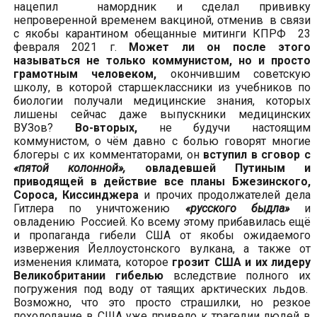
нацепил намордник и сделал прививку
непроверенной временем вакциной, отменив в связи
с якобы карантином обещанные митинги КПРФ 23
февраля 2021 г.
Может ли он после этого
называться не только коммунистом, но и просто
грамотным человеком,
окончившим советскую
школу, в которой старшеклассники из учебников по
биологии получали медицинские знания, которых
лишены сейчас даже выпускники медицинских
ВУЗов?
Во-вторых,
не будучи настоящим
коммунистом, о чём давно с болью говорят многие
блогеры с их комментаторами, он
вступил в сговор с
«пятой колонной»,
овладевшей Путиным и
приводящей в действие все планы Бжезинского,
Сороса, Киссинджера
и прочих продолжателей дела
Гитлера по уничтожению
«русского быдла»
и
овладению Россией. Ко всему этому прибавилась ещё
и пропаганда гибели США от якобы ожидаемого
извержения Йеллоустонского вулкана, а также от
изменения климата, которое
грозит США и их лидеру
Великобритании гибелью
вследствие полного их
погружения под воду от таящих арктических льдов.
Возможно, что это просто страшилки, но резкое
похолодание в США уже привело к трагедии людей в