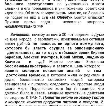
большого преступления
по укреплению власти
Ельцина и его преемников и уничтожению советской
идеологии. Об этом говорят очень многие, но Зюганов
не подаёт на них в суд
«за клевету».
Боится огласки?
Пришло время задать несколько вопросов
«коммунистам»
КПРФ.
Во-первых,
почему за почти 30 лет сидения в Думе
на шее народа с зарплатами, исчисляемыми сотнями
тысяч рублей,
не нашлось ни одного коммуниста,
которого бы власть осудила за оппозиционную
деятельность, за которую отбывали сроки Кирилл
Барабаш, Алексей Кунгуров, Юрий Мухин, Владимир
Квачков и т.д.?
Многие считают Зюганова
бессменным иностранным агентом,
цель которого –
лишить молодое поколение знаний о том
достойном времени,
в котором жили их родители и
деды, большинство советских людей, которым
завидовали и пытались следовать им простые люди
всего мира! Перечислим хотя бы то главное, что
должно было вызвать мощные протестные действия
со стороны КПРФ:
1. Принятие закона за отмену Гостов
и контроля качества продуктов питания и лекарств. 2.