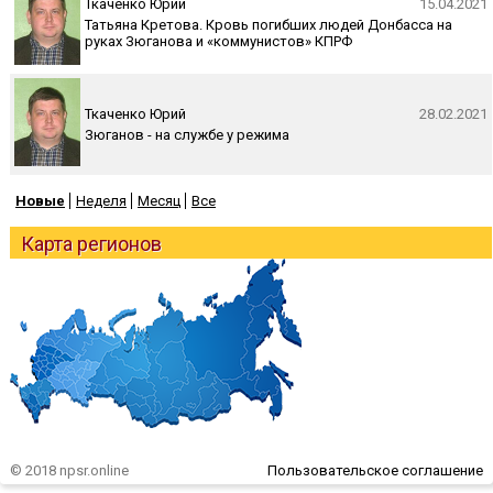
Ткаченко Юрий
15.04.2021
Татьяна Кретова. Кровь погибших людей Донбасса на
руках Зюганова и «коммунистов» КПРФ
Ткаченко Юрий
28.02.2021
Зюганов - на службе у режима
Новые
Неделя
Месяц
Все
Карта регионов
© 2018 npsr.online
Пользовательское соглашение