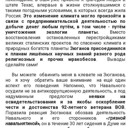
штате Техас, впервые в жизни столкнувшимися с
такими погодными условиями, в которых всегда жила
Россия.
Это изменение климата могло произойти в
связи с предпринимательской деятельностью по
добыче денег любым путём, в том числе - путём
уничтожения экологии планеты.
Вместо
восстановления остановленных перестройщиками
великих сталинских проектов по спасению климата и
природных богатств планеты
Зюганов присоединился
к планам лишённых научных знаний разного рода
религиозных и прочих мракобесов
. Выводы
сделайте сами!
Вы можете обвинить меня в клевете на Зюганова,
но я хочу обратить ваше внимание на ещё один
аспект его поведения. Напомню, что Навального
осудили не за антикоррупционную деятельность, а под
надуманным предлогом
неявки на
освидетельствования и за якобы оскорбление
чести и достоинства 92-летнего ветерана ВОВ.
Поразила реакция Зюганова: обозвав деятельность
Навального и его сторонников «
грязной
навальнятиной»,
он в течение 30 лет сидения в Думе ни