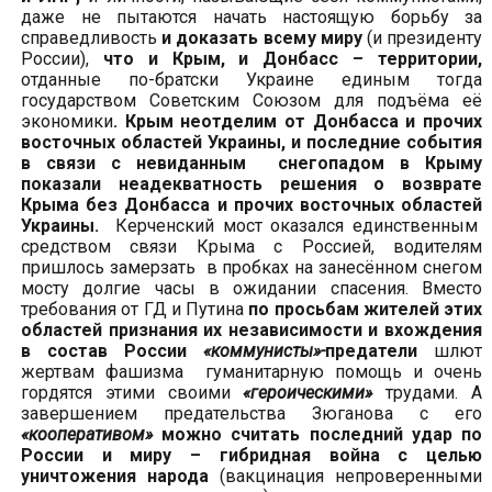
даже не пытаются начать настоящую борьбу за
справедливость
и доказать всему миру
(и президенту
России),
что и Крым, и Донбасс
– территории,
отданные по-братски Украине единым тогда
государством Советским Союзом для подъёма её
экономики
.
Крым неотделим от Донбасса и прочих
восточных областей Украины, и последние события
в связи с невиданным снегопадом в Крыму
показали неадекватность решения о возврате
Крыма без Донбасса и прочих восточных областей
Украины.
Керченский мост оказался единственным
средством связи Крыма с Россией, водителям
пришлось замерзать в пробках на занесённом снегом
мосту долгие часы в ожидании спасения. Вместо
требования от ГД и Путина
по просьбам жителей этих
областей признания их независимости и вхождения
в состав России
«коммунисты»-
предатели
шлют
жертвам фашизма гуманитарную помощь и очень
гордятся этими своими
«героическими»
трудами. А
завершением предательства Зюганова с его
«кооперативом»
можно считать последний удар по
России и миру – гибридная война с целью
уничтожения народа
(вакцинация непроверенными