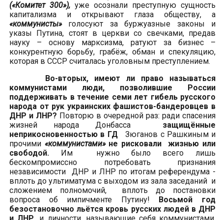
(«Комитет 300»),
уже осознали преступную сущность
капитализма и открывают глаза обществу, а
«коммунисты»
голосуют за буржуазные законы и
указы Путина, стоят в церкви со свечками, предав
науку – основу марксизма, ратуют за бизнес –
конкурентную борьбу, грабёж, обман и спекуляцию,
которая в СССР считалась уголовным преступлением.
Во-вторых,
имеют ли право называться
коммунистами люди, позволившие России
поддерживать в течение семи лет гибель русского
народа от рук украинских фашистов-бандеровцев в
ДНР и ЛНР?
Повторю в очередной раз: ради спасения
жизней народа Донбасса
защищённые
неприкосновенностью в ГД
Зюганов с Рашкиным и
прочими
«коммунистами»
не рисковали жизнью или
свободой.
Им нужно было всего лишь
бескомпромиссно потребовать признания
независимости ДНР и ЛНР по итогам референдума -
вплоть до ультиматума с выходом из зала заседаний и
сложением полномочий, вплоть до постановки
вопроса об импичменте Путину!
Восьмой год
безостановочно льётся кровь русских людей в ДНР
и ЛНР,
и личности, называющие себя коммунистами,