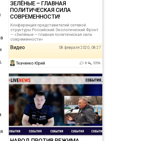
ЗЕЛЁНЫЕ – ГЛАВНАЯ
ПОЛИТИЧЕСКАЯ СИЛА
н
СОВРЕМЕННОСТИ!
Конференция представителей сетевой
структуры Российский Экологический Фронт
— «Зелёные — главная политическая сила
за
современности»
Видео
08 февраля 2020, 08:27
и
,
Ткаченко Юрий
8
3396
а
ия
НАРОД ПРОТИВ РЕЖИМА