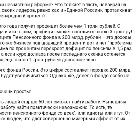
ой несчастной реформе? Что толкает власть, невзирая на
 своих лидеров, равно как и «Единой России», проталкива
сенародный протест?
о года получит профицит более чем 1 трлн. рублей. С
 и иже с ним, профицит может составить около 3 трлн. руб
иците Пенсионного фонда в 200 млрд. рублей – это доходы
его же бизнеса под щадящий процент и вот и нет "проблем
мма по процентам перекроет дефицит по пенсиям в 1,5 раз
 а если курс доллара после последнего скачка останется
 еще около 1 трлн. рублей дополнительно.
о фонда России. Это цифра составляет порядка 200 млрд.
и будет увеличиваться. Однако же, денег в фонде особо не
очень просты:
ь людей старше 60 лет сможет найти работу. Нынешняя
 работу найти практически невозможно. То есть, те
ости пенсионного фонда со всех", или идиоты или лгут. От
15% людей, что даст совершенно мизерный эффект от их