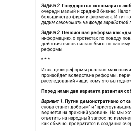
Задача 2.
Государство «кошмарит» люб
очереди малый и средний бизнес. Налог
большинство фирм и фирмочек. И тут го
дадим сэкономить на фонде заработной 
Задача 3.
Пенсионная реформа как «ды
информацию, о протестах по поводу пов
действия очень сильно бьют по нашему
реформы.
* * *
Итак, цели реформы реально малозначим
произойдет вследствие реформы, переч
расследований «ищи, кому это выгодно»,
Перед нами два варианта развития со
Вариант 1.
Путин демонстративно отк
снова станет добрым" и "приструнившим
вернется на прежний уровень. Но мы хо
ответить на народный запрос по изменен
как обычно, превратится в создание оч