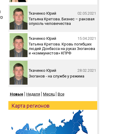
я
Ткаченко Юрий
02.05.2021
то
Татьяна Кретова. Бизнес – раковая
опухоль человечества
Ткаченко Юрий
15.04.2021
Татьяна Кретова. Кровь погибших
людей Донбасса на руках Зюганова
и «коммунистов» КПРФ
Ткаченко Юрий
28.02.2021
Зюганов - на службе у режима
Новые
Неделя
Месяц
Все
Карта регионов