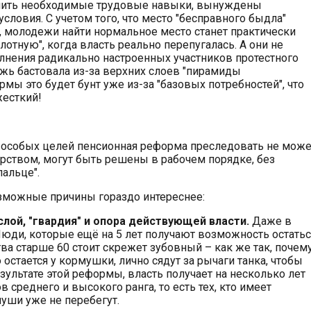
лучить необходимые трудовые навыки, вынуждены
словия. С учетом того, что место "бесправного быдла"
, молодежи найти нормальное место станет практически
отную", когда власть реально перепугалась. А они не
лнения радикально настроенных участников протестного
жь бастовала из-за верхних слоев "пирамиды
рмы это будет бунт уже из-за "базовых потребностей", что
жесткий!
 особых целей пенсионная реформа преследовать не може
рством, могут быть решены в рабочем порядке, без
пальце".
возможные причины гораздо интереснее:
лой, "гвардия" и опора действующей власти.
Даже в
Люди, которые ещё на 5 лет получают возможность остатьс
ва старше 60 стоит скрежет зубовный – как же так, почем
 остается у кормушки, лично сядут за рычаги танка, чтобы
езультате этой реформы, власть получает на несколько лет
среднего и высокого ранга, то есть тех, кто имеет
инуши уже не перебегут.