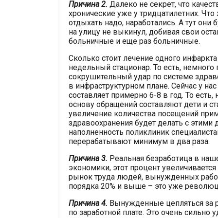
Причина 2.
Далеко не секрет, что качест
хронические уже у тридцатилетних. Что
отдыхать надо, наработались. А тут они
на улицу не выкинул, добивая свои оста
больничные и еще раз больничные.
Сколько стоит лечение одного инфаркта
недельный стационар. То есть, немного
сокрушительный удар по системе здрав
в инфраструктурном плане. Сейчас у на
составляет примерно 6-8 в год. То есть
основу обращений составляют дети и ст
увеличение количества посещений прим
здравоохранения будет делать с этими
наполненность поликлиник специалистам
перерабатывают минимум в два раза.
Причина 3.
Реальная безработица в наше
экономики, этот процент увеличивается
рынок труда людей, вынужденных работ
порядка 20% и выше – это уже революц
Причина 4.
Вынужденные цепляться за р
по заработной плате. Это очень сильно