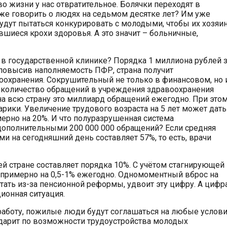
во жизни у нас отвратительное. Болячки переходят в
 же говорить о людях на седьмом десятке лет? Им уже
 будут пытаться конкурировать с молодыми, чтобы их хозяи
вшиеся крохи здоровья. А это значит – больничные,
 в государственной клинике? Порядка 1 миллиона рублей 
 повысив наполняемость ПФР, страна получит
оохранения. Сокрушительный не только в финансовом, но 
с количество обращений в учреждения здравоохранения
, на всю страну это миллиард обращений ежегодно. При этом
арики. Увеличение трудового возраста на 5 лет может дать
ерно на 20%. И что полуразрушенная система
 дополнительными 200 000 000 обращений? Если средняя
и на сегодняшний день составляет 57%, то есть, врачи
й стране составляет порядка 10%. С учётом стагнирующей
 примерно на 0,5-1% ежегодно. Одномоментный вброс на
ать из-за пенсионной реформы, удвоит эту цифру. А цифр
ионная ситуация.
аботу, пожилые люди будут соглашаться на любые услов
 ударит по возможности трудоустройства молодых