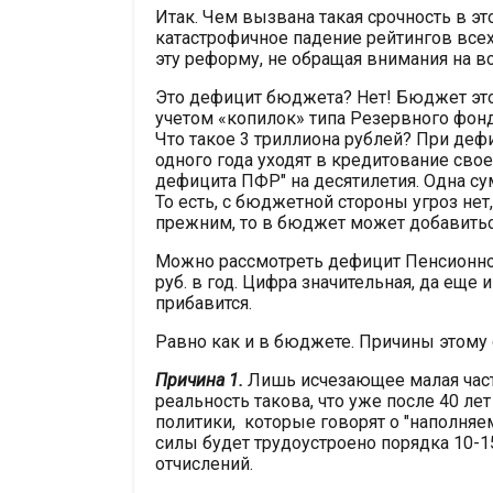
Итак. Чем вызвана такая срочность в эт
катастрофичное падение рейтингов всех
эту реформу, не обращая внимания на в
Это дефицит бюджета? Нет! Бюджет этог
учетом «копилок» типа Резервного фонда
Что такое 3 триллиона рублей? При деф
одного года уходят в кредитование сво
дефицита ПФР" на десятилетия. Одна су
То есть, с бюджетной стороны угроз нет,
прежним, то в бюджет может добавиться
Можно рассмотреть дефицит Пенсионног
руб. в год. Цифра значительная, да еще 
прибавится.
Равно как и в бюджете. Причины этому 
Причина 1.
Лишь исчезающее малая част
реальность такова, что уже после 40 лет
политики, которые говорят о "наполняем
силы будет трудоустроено порядка 10-
отчислений.