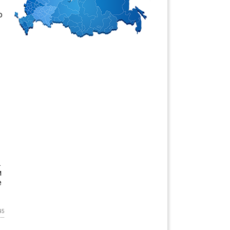
ю
.
и
е
45