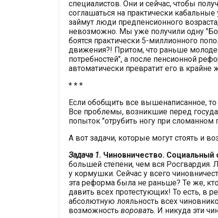
специалистов. Они и сейчас, чтобы по
соглашаться на практически кабальные у
займут люди предпенсионного возраста
невозможно. Мы уже получили одну "Бол
боятся практически 5-миллионного попо
движения?! Притом, что раньше молоде
потребностей", а после пенсионной рефо
автоматически превратит его в крайне 
* * *
Если обобщить все вышенаписанное, то
Все проблемы, возникшие перед госуда
попыток "отрубить ногу при сломанном 
А вот задачи, которые могут стоять и 
Задача 1.
Чиновничество. Социальный с
большей степени, чем вся Росгвардия. 
у кормушки. Сейчас у всего чиновничест
эта реформа была не раньше? Те же, кто
давить всех протестующих! То есть, в р
абсолютную лояльность всех чиновников 
возможность
воровать
. И никуда эти ч