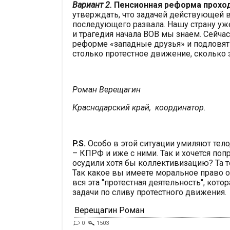
Вариант 2.
Пенсионная реформа прохо
утверждать, что задачей действующей 
последующего развала. Нашу страну уж
и трагедия начала ВОВ мы знаем. Сейча
реформе «западные друзья» и подловят
столько протестное движение, сколько 
Роман Верещагин
Краснодарский край, координатор.
P.S.
Особо в этой ситуации умиляют те
– КПРФ и иже с ними. Так и хочется по
осудили хотя бы коллективизацию? Та т
Так какое вы имеете моральное право
вся эта "протестная деятельность", ко
задачи по сливу протестного движения.
Верещагин Роман
0
1503