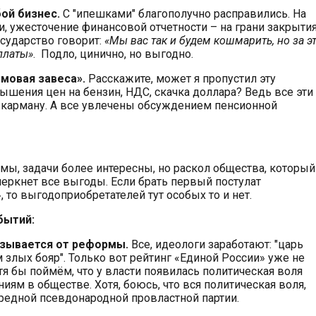
ой бизнес.
С "ипешками" благополучно расправились. На
и, ужесточение финансовой отчетности – на грани закрыти
сударство говорит:
«Мы вас так и будем кошмарить, но за э
платы»
. Подло, цинично, но выгодно.
мовая завеса».
Расскажите, может я пропустил эту
ышения цен на бензин, НДС, скачка доллара? Ведь все эти
 карману. А все увлечены обсуждением пенсионной
ы, задачи более интересны, но раскол общества, который
еркнет все выгоды. Если брать первый постулат
 то выгодоприобретателей тут особых то и нет.
бытий:
азывается от реформы.
Все, идеологи заработают: "царь
 злых бояр". Только вот рейтинг «Единой России» уже не
тя бы поймём, что у власти появилась политическая воля
иям в обществе. Хотя, боюсь, что вся политическая воля,
ередной псевдонародной провластной партии.