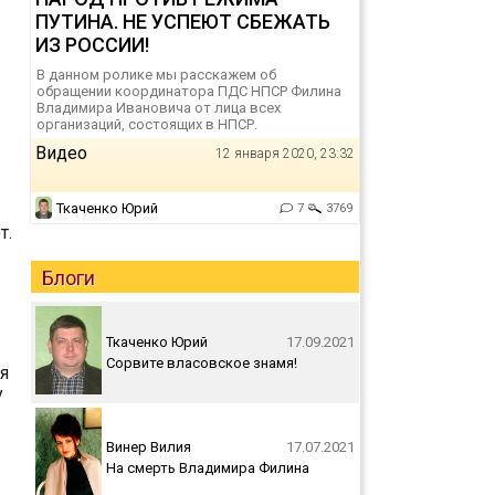
ПУТИНА. НЕ УСПЕЮТ СБЕЖАТЬ
ИЗ РОССИИ!
В данном ролике мы расскажем об
обращении координатора ПДС НПСР Филина
Владимира Ивановича от лица всех
организаций, состоящих в НПСР.
Видео
12 января 2020, 23:32
Ткаченко Юрий
7
3769
т.
Блоги
Ткаченко Юрий
17.09.2021
Сорвите власовское знамя!
я
у
Винер Вилия
17.07.2021
На смерть Владимира Филина