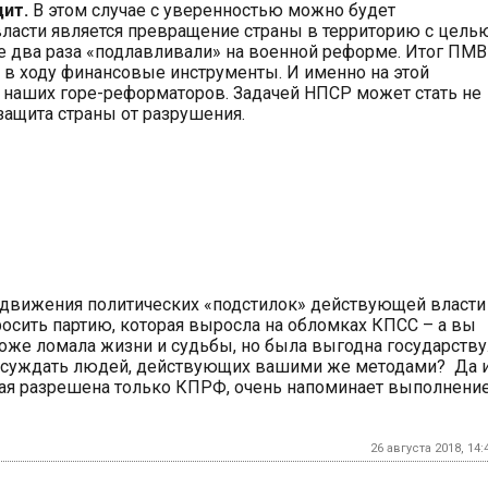
дит.
В этом случае с уверенностью можно будет
власти является превращение страны в территорию с цель
е два раза «подлавливали» на военной реформе. Итог ПМВ
с в ходу финансовые инструменты. И именно на этой
 наших горе-реформаторов. Задачей НПСР может стать не
защита страны от разрушения.
лодвижения политических «подстилок» действующей власти
просить партию, которая выросла на обломках КПСС – а вы
оже ломала жизни и судьбы, но была выгодна государству
 осуждать людей, действующих вашими же методами? Да 
торая разрешена только КПРФ, очень напоминает выполнени
26 августа 2018, 14: