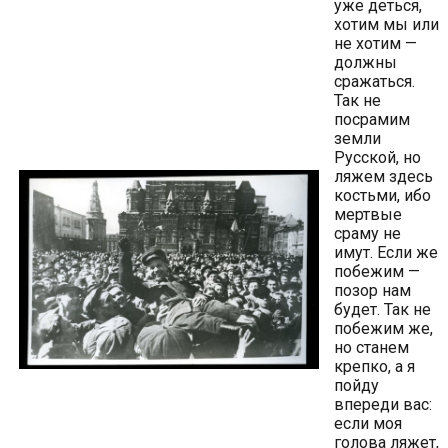
уже деться,
хотим мы или
не хотим —
должны
сражаться.
Так не
посрамим
земли
Русской, но
ляжем здесь
костьми, ибо
мертвые
сраму не
имут. Если же
побежим —
позор нам
будет. Так не
побежим же,
но станем
крепко, а я
пойду
впереди вас:
если моя
голова ляжет,