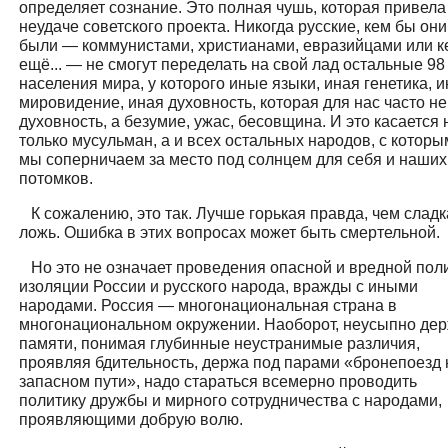
определяет сознание. Это полная чушь, которая привела
неудаче советского проекта. Никогда русские, кем бы они
были — коммунистами, христианами, евразийцами или к
ещё... — не смогут переделать на свой лад остальные 98
населения мира, у которого иные языки, иная генетика, 
мировидение, иная духовность, которая для нас часто не
духовность, а безумие, ужас, бесовщина. И это касается 
только мусульман, а и всех остальных народов, с котор
мы соперничаем за место под солнцем для себя и наших
потомков.
К сожалению, это так. Лучше горькая правда, чем сладк
ложь. Ошибка в этих вопросах может быть смертельной.
Но это не означает проведения опасной и вредной пол
изоляции России и русского народа, вражды с иными
народами. Россия — многонациональная страна в
многонациональном окружении. Наоборот, неусыпно дер
памяти, понимая глубинные неустранимые различия,
проявляя бдительность, держа под парами «бронепоезд 
запасном пути», надо стараться всемерно проводить
политику дружбы и мирного сотрудничества с народами,
проявляющими добрую волю.