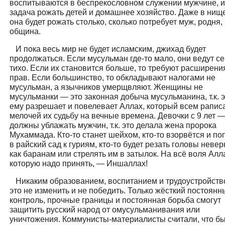
воспитываются в беспрекословном служении мужчине, и
задача рожать детей и домашнее хозяйство. Даже в нищ
она будет рожать столько, сколько потребует муж, родня,
община.
И пока весь мир не будет исламским, джихад будет
продолжаться. Если мусульман где-то мало, они ведут с
тихо. Если их становится больше, то требуют расширени
прав. Если большинство, то обкладывают налогами не
мусульман, а язычников умерщвляют. Женщины не
мусульманки — это законная добыча мусульманина, т.к. 
ему разрешает и повелевает Аллах, который всем рапис
мелочей их судьбу на вечные времена. Девочки с 9 лет 
должны ублажать мужчин, т.к. это делала жена пророка
Мухаммада. Кто-то станет шейхом, кто-то взорвётся и по
в райский сад к гуриям, кто-то будет резать головы неве
как баранам или стрелять им в затылок. На всё воля Алл
которую надо принять, — Иншаллах!
Никаким образованием, воспитанием и трудоустройств
это не изменить и не победить. Только жёсткий постоянн
контроль, прочные границы и постоянная борьба смогут
защитить русский народ от омусульманивания или
уничтожения. Коммунисты-материалисты считали, что б