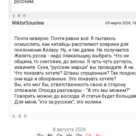
русским.
0
WiktorSousline
05 марта 2026, 1
Почти неверно. Почти равно всё. Я пытаюсь
осмыслить, как китайцы расстилают коврики для
поклонения Аллаху. Ну, и так далее. Не получается.
Жалеть русов - надо плакальщиц выбрать. Что ни
община, то снеговик, до весны. Я чуть-чуть ругнусь,
извините. Сука, "русские марши" вы проводите. А на...
Что показать хотите? Штаны спущенные? Так поздно
они ещё и обосранные. Это показать хотите?
Вы, кто мог бы, ответственность свою в сторону
отложили. Отсюда разговоры - "А что мы можем?"
Говорить можно до восхода. И статья будет большая
Для меня, "кто за русских", это нолики.
-2
8 августа 2026
Пн
Вт
Ср
Чт
Пт
Сб
Вс