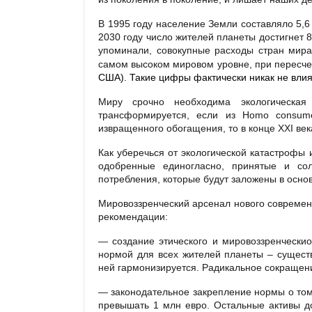
В 1995 году население Земли составляло 5,6 
2030 году число жителей планеты достигнет 8,
упоминали, совокупные расходы стран мира
самом высоком мировом уровне, при пересче
США). Такие цифры фактически никак не вли
Миру срочно необходима экологическая
трансформируется, если из Homo consume
извращенного обогащения, то в конце XXI века
Как уберечься от экологической катастрофы 
одобренные единогласно, принятые и с
потребления, которые будут заложены в осно
Мировоззренческий арсенал нового современн
рекомендации:
— создание этического и мировоззренческио
нормой для всех жителей планеты – существ
ней гармонизируется. Радикальное сокращен
— законодательное закрепление нормы о том,
превышать 1 млн евро. Остальные активы д