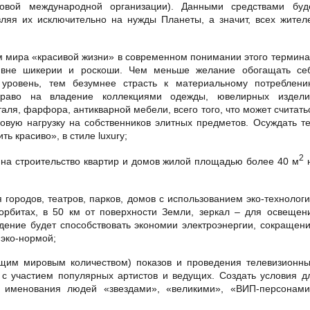
ой международной организации). Данными средствами буд
ляя их исключительно на нужды Планеты, а значит, всех жител
 мира «красивой жизни» в современном понимании этого термина
 вне шикерии и роскоши. Чем меньше желание обогащать се
уровень, тем безумнее страсть к материальному потреблени
право на владение коллекциями одежды, ювелирных издели
таля, фарфора, антикварной мебели, всего того, что может считать
овую нагрузку на собственников элитных предметов. Осуждать те
ь красиво», в стиле luxury;
2
 на строительство квартир и домов жилой площадью более 40 м
ородов, театров, парков, домов с использованием эко-технологи
орбитах, в 50 км от поверхности Земли, зеркал – для освещен
дение будет способствовать экономии электроэнергии, сокращен
 эко-нормой;
им мировым количеством) показов и проведения телевизионны
 с участием популярных артистов и ведущих. Создать условия д
и именования людей «звездами», «великими», «ВИП-персонами