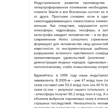
Индустриальное развитие производства
гипертрофированное понимание необходимых 
планета Земля и вся Вселенная состоят из те
от друга. Простыми словами: если в одн
самоподдерживающего гомеостазиса элемента
меньше. Как следствие, нарушается ауто
атмосферы, гидросферы, геосферы, а зат
катастрофа ожидает человечество – в ее фу
современном Homo consumers стремлени
формирует для человечества свод ценностей,
известности, то инструментальные шаблон
разрушению истинного чувственного созерц
примитивизации удовольствий (усилению 
демонстрации модных нарядов, одинаковых и
патологическому, слабо осмысленному потре
Вдумайтесь: в 1995 году наша индустри
эквивалента. В 2005-м – уже 47 млрд тонн (ч
газов составил уже 53,4 млрд тонн (на 40 % 
газов (а они ─ результат нашего тотального,
–атмосфера получит 80,1 млрд тонн в год. А 
объемов выбросов парниковых газов в атмосф
страшных последствий. Ненасытность челов
из поколения в поколение, и лишает наших де