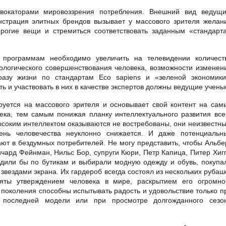
вокаторами мировоззрения потребления. Внешний вид ведущи
нстрация элитных брендов вызывает у массового зрителя желан
орогие вещи и стремиться соответствовать заданным «стандарт
м программам необходимо увеличить на телевидении количест
ологического совершенствования человека, возможности изменен
разу жизни по стандартам Eco sapiens и «зеленой экономики
 и участвовать в них в качестве экспертов должны ведущие учены
руется на массового зрителя и основывает свой контент на сам
ека, тем самым понижая планку интеллектуального развития все
соким интеллектом оказываются не востребованы, они неизвестны
ень человечества неуклонно снижается. И даже потенциальн
т в бездумных потребителей. Не могу представить, чтобы Альбе
чард Фейнман, Нильс Бор, супруги Кюри, Петр Капица, Питер Хигг
или бы по бутикам и выбирали модную одежду и обувь, покупа
звездами экрана. Их гардероб всегда состоял из нескольких рубаш
ты утверждением человека в мире, раскрытием его огромно
поколения способны испытывать радость и удовольствие только п
а последней модели или при просмотре долгожданного сезо