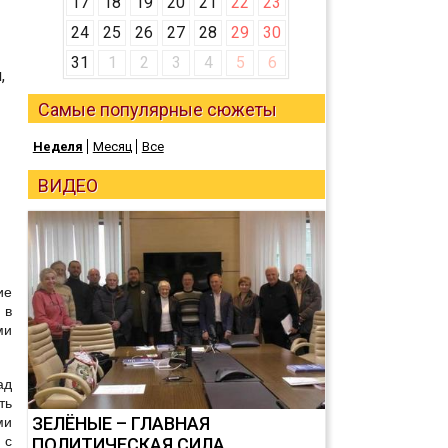
17
18
19
20
21
22
23
24
25
26
27
28
29
30
31
1
2
3
4
5
6
,
Самые популярные сюжеты
Неделя
Месяц
Все
ВИДЕО
ие
 в
ми
ад
ть
ЗЕЛЁНЫЕ – ГЛАВНАЯ
ми
 с
ПОЛИТИЧЕСКАЯ СИЛА