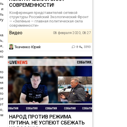
ть
СОВРЕМЕННОСТИ!
 и
Конференция представителей сетевой
ть
структуры Российский Экологический Фронт
ту
— «Зелёные — главная политическая сила
современности»
Видео
08 февраля 2020, 08:27
на
ь,
м,
Ткаченко Юрий
8
3393
но
но
то
ии
ия
ые
то
от
ет
о,
ем
НАРОД ПРОТИВ РЕЖИМА
ПУТИНА. НЕ УСПЕЮТ СБЕЖАТЬ