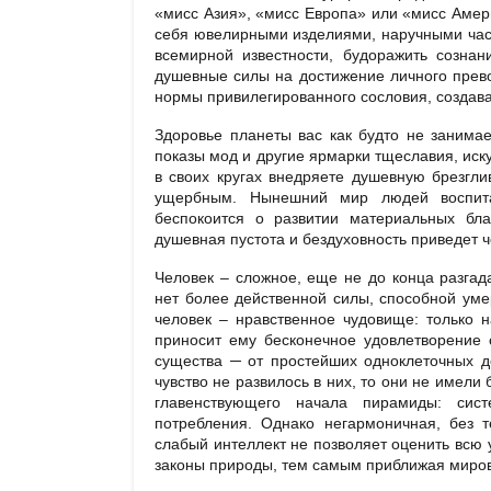
«мисс Азия», «мисс Европа» или «мисс Амери
себя ювелирными изделиями, наручными час
всемирной известности, будоражить созна
душевные силы на достижение личного превос
нормы привилегированного сословия, создава
Здоровье планеты вас как будто не занимае
показы мод и другие ярмарки тщеславия, иск
в своих кругах внедряете душевную брезгл
ущербным. Нынешний мир людей воспита
беспокоится о развитии материальных бл
душевная пустота и бездуховность приведет ч
Человек – сложное, еще не до конца разгад
нет более действенной силы, способной уме
человек – нравственное чудовище: только 
приносит ему бесконечное удовлетворение 
существа ─ от простейших одноклеточных д
чувство не развилось в них, то они не имели
главенствующего начала пирамиды: сист
потребления. Однако негармоничная, без 
слабый интеллект не позволяет оценить всю
законы природы, тем самым приближая миров