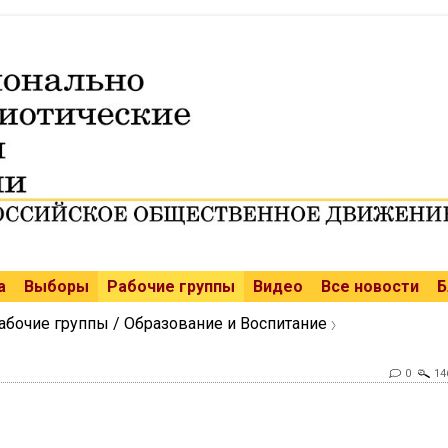
а
Выборы
Рабочие группы
Видео
Все новости
Б
абочие группы / Образование и Воспитание
0
14