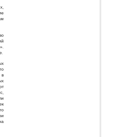
х,
ие
ам
во
ий
».
е.
ых
го
 в
ых
рт
с,
ли
ек
го
ри
на