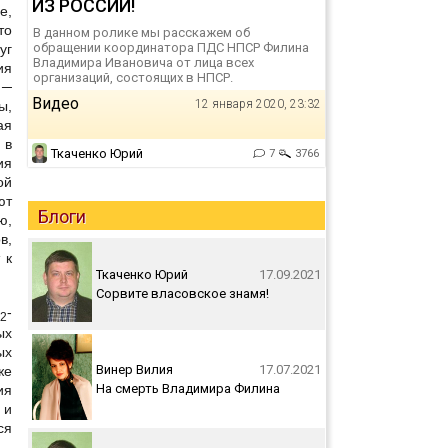
ИЗ РОССИИ!
е,
то
В данном ролике мы расскажем об
обращении координатора ПДС НПСР Филина
уг
Владимира Ивановича от лица всех
ия
организаций, состоящих в НПСР.
 ─
Видео
12 января 2020, 23:32
ы,
ая
 в
Ткаченко Юрий
7
3766
ия
ой
ют
Блоги
ю,
в,
 к
Ткаченко Юрий
17.09.2021
Сорвите власовское знамя!
-
2
ых
ых
Винер Вилия
17.07.2021
же
На смерть Владимира Филина
ия
 и
ся