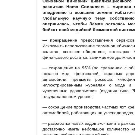
Основной виновник цивилизационного 
развитию
Homo
Consumers
– мировая м
внедрению в сознание землян избыточн
глобальную научную тему собственн
свершилась, чтобы Земля осталась ме
бойкот всей медийной безмозглой систем
— прекращение предоставления сервисов 
Исключить использование терминов «бизнес-кл
«элита», «высшее общество», «олигарх».
финансового достатка, занимаемой должности
— сокращение на 95% (по сравнению с об
показов мод, фестивалей, «красных доро
автомобили, предметы роскоши, кинофил
иллюстрированным журналам о моде и п
чувственные удовольствия (издания типа Pla
государственном уровне;
— сокращение производства частных яхт, кре
автомобилей, работающих на углеводородах, 
— разработка новых видов эко-ткани в рамках
достаточно иметь небольшое количество к
платьев, рубашек и видов обуви);