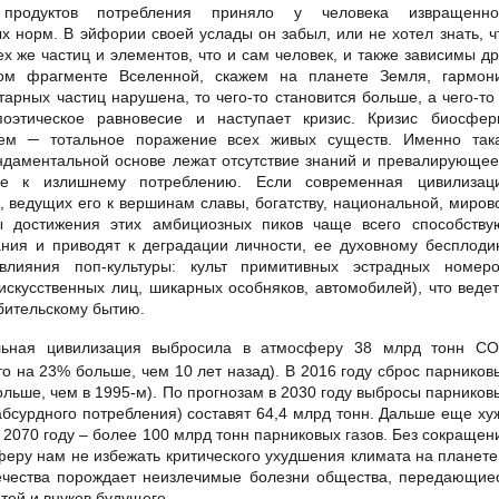
 продуктов потребления приняло у человека извращенно
норм. В эйфории своей услады он забыл, или не хотел знать, ч
х же частиц и элементов, что и сам человек, и также зависимы др
ом фрагменте Вселенной, скажем на планете Земля, гармон
рных частиц нарушена, то чего-то становится больше, а чего-то
поэтическое равновесие и наступает кризис. Кризис биосфер
ем ─ тотальное поражение всех живых существ. Именно так
ндаментальной основе лежат отсутствие знаний и превалирующее
е к излишнему потреблению. Если современная цивилизац
 ведущих его к вершинам славы, богатству, национальной, миров
ы достижения этих амбициозных пиков чаще всего способству
ания и приводят к деградации личности, ее духовному бесплоди
влияния поп-культуры: культ примитивных эстрадных номеро
скусственных лиц, шикарных особняков, автомобилей), что ведет
бительскому бытию.
альная цивилизация выбросила в атмосферу 38 млрд тонн СО
то на 23% больше, чем 10 лет назад). В 2016 году сброс парников
больше, чем в 1995-м). По прогнозам в 2030 году выбросы парников
 абсурдного потребления) составят 64,4 млрд тонн. Дальше еще ху
к 2070 году – более 100 млрд тонн парниковых газов. Без сокращен
еру нам не избежать критического ухудшения климата на планете
ечества порождает неизлечимые болезни общества, передающие
тей и внуков будущего.