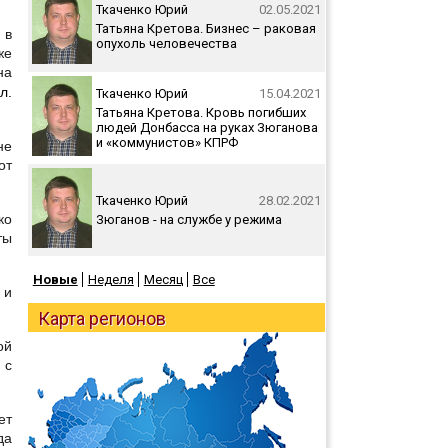
Ткаченко Юрий
02.05.2021
Татьяна Кретова. Бизнес – раковая
 в
опухоль человечества
же
на
л.
Ткаченко Юрий
15.04.2021
Татьяна Кретова. Кровь погибших
людей Донбасса на руках Зюганова
и «коммунистов» КПРФ
не
от
Ткаченко Юрий
28.02.2021
ко
Зюганов - на службе у режима
ты
Новые
Неделя
Месяц
Все
 и
Карта регионов
ой
 с
ет
да