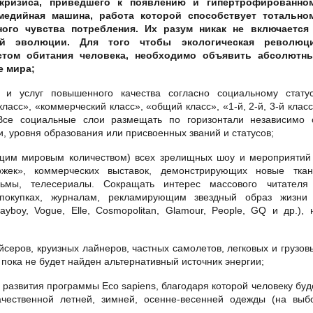
кризиса, приведшего к появлению и гипертрофированно
едийная машина, работа которой способствует тотально
ого чувства потребления. Их разум никак не включается
ой эволюции. Для того чтобы экологическая революц
стом обитания человека, необходимо объявить абсолютн
е мира
;
и услуг повышенного качества согласно социальному статус
асс», «коммерческий класс», «общий класс», «1-й, 2-й, 3-й класс
 Все социальные слои размещать по горизонтали независимо 
, уровня образования или присвоенных званий и статусов;
щим мировым количеством) всех зрелищных шоу и мероприятий
жек», коммерческих выставок, демонстрирующих новые ткан
ьмы, телесериалы. Сокращать интерес массового читателя
окупках, журналам, рекламирующим звездный образ жизни
yboy, Vogue, Elle, Cosmopolitan, Glamour, People, GQ и др.), 
йсеров, круизных лайнеров, частных самолетов, легковых и грузов
пока не будет найден альтернативный источник энергии;
 развития программы Eco sapiens, благодаря которой человеку буд
ачественной летней, зимней, осенне-весенней одежды (на выб