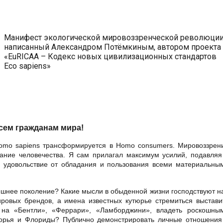
Манифест экологической мировоззренческой революции
написанный Александром Потёмкиным, автором проекта
«EuRICAA – Кодекс новых цивилизационных стандартов
Eco sapiens»
сем гражданам мира!
omo sapiens трансформируется в Homo consumers. Мировоззрен
нание человечества. Я сам прилагал максимум усилий, подавляя
 удовольствие от обладания и пользования всеми материальны
ешнее поколение? Какие мысли в обыденной жизни господствуют н
овых брендов, а имена известных кутюрье стремиться выстави
 на «Бентли», «Феррари», «Ламборджини», владеть роскошны
орья и Флориды? Публично демонстрировать личные отношения