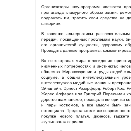
Организаторы шоу-программ являются про
пропаганда гламурного образа жизни, демо
подражать им, тратить свои средства на д
шикерии».
В качестве альтернативы развлекательны
передач, посвященных проблемам науки, би
его органической сущности, здоровому об
Проводить данные программы, комментировать
Во всех странах мира телевидение ориенти
низменных потребностях и инстинктах челов
общества. Мировоззрение и труды людей с вы
социуме, а общий интеллектуальный уров
интеллектуалов медийные машины превращаю
Эйнштейн, Эрнест Резерфорд, Роберт Кох, Ри
Жорес Алферов или Григорий Перельман ход
дорогое шампанское, посещали вечеринки со 
и пары костюмов, а все мысли были заня
потенциала. Представители же современного 
покупке нового платья, джинсов, гаджет
«культового» сериала.