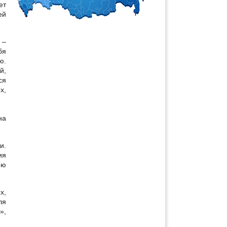
ет
ей
 –
бя
ю.
й,
ся
х,
на
и.
ия
ию
х,
ля
»,