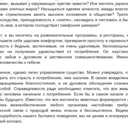
ка», вызывая у окружающих чувство зависти? Или мечтать украси
ами элитных марок? Насыщаться идеями алчности, жажды власти
ние стремлением занять высокое положение в обществе? Трати
ходства, принадлежность к «элите», насаждать и пестовать в бы
ть мир, в котором господствует симфония шикерии?
т, и вы несетесь на развлекательные программы, в рестораны, 
ушаете себя царским комфортом, презираете простоту и скромност
ивость к бедным, застенчивым, не очень удачливым, беспомощны
н на получении удовольствия от потребления. Он неустан
аг, забыв о духовном и умственном совершенствовании. Имен
еловечество к гибели.
анное, однако легко управляемое существо. Можно утверждать, ч
рить его страсть к потреблению, чем насилие. В своем вожделен
наращивание благосостояния, а не духовное обогащение сознан
собой. Справедливости ради необходимо отметить, что все жив
о человека начинали с потребления. Если бы в самом начале э
 бы будущего. Известно, что все инстинкты животных формируются 
ема жизнеобеспечения любого организма настойчиво требу
тесной связи с природой жизнь опасна и бессмысленна. Видим
 ущербность нашего бытового поведения, мы не ценим и игнориру
ой коллапс.