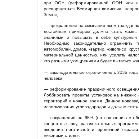
при ООН (реформированной ООН или нов
распоряжаться Всемирная комиссия, направ
Земли;
— прекращение навязывания всем гражданам
достойным примером должна стать жизнь
знаниями и повышать в себе культурный 
Необходимо законодательно ограничить 
автомобилей, домов, квартир, живописи, хрус
материальной ценностью, или усилить налог
кто разными ухищрениями будет пытаться «жит
— законодательное ограничение с 2035 года
человека;
— реформирование праздничного освещения г
Лоббировать проекты установок на нижних 
территорий в ночное время. Данное нововве
использования углеводородов и должно стать
— сокращение на 95% (по сравнению с общ
концертных шоу, развлекательных программ
введения негативной и ироничной окраск
«иконами стиля».