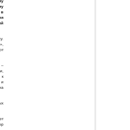
му
му
 в
ия
ый
у.
»,
от
 –
и,
 к
 и
на
ых
ет
ор