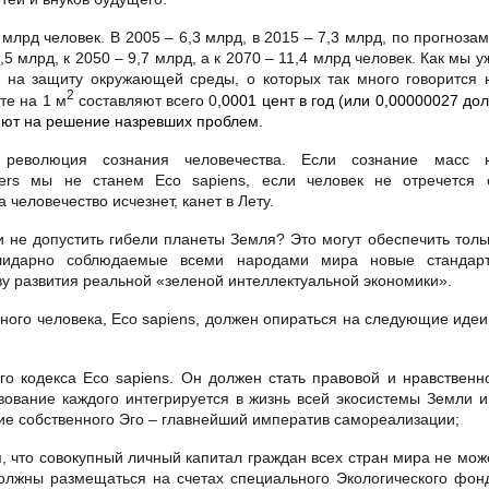
млрд человек. В 2005 – 6,3 млрд, в 2015 – 7,3 млрд, по прогнозам
5 млрд, к 2050 – 9,7 млрд, а к 2070 – 11,4 млрд человек. Как мы у
 на защиту окружающей среды, о которых так много говорится 
2
те на 1 м
составляют всего 0
,0001 цент в год (или 0,00000027 дол
яют на решение назревших проблем.
 революция сознания человечества. Если сознание масс 
rs мы не станем Eco sapiens, если человек не отречется 
 человечество исчезнет, канет в Лету.
и не допустить гибели планеты Земля? Это могут обеспечить толь
олидарно соблюдаемые всеми народами мира новые стандар
ву развития реальной «зеленой интеллектуальной экономики».
ого человека, Eco sapiens, должен опираться на следующие идеи
го кодекса Eco sapiens. Он должен стать правовой и нравственн
ование каждого интегрируется в жизнь всей экосистемы Земли и
ие собственного Эго – главнейший императив самореализации;
 что совокупный личный капитал граждан всех стран мира не мож
олжны размещаться на счетах специального Экологического фон