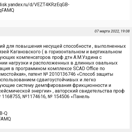
//disk.yandex.ru/d/VEZT4KRzEqGB-
XqFAMQ
07 марта 2022, 19:08
й для повышения несущей способности , выполненных
ей Кагановского ( в горизонтальном и вертикальном
ющих компенсаторов проф дтн А.М.Уздина с
нии нагрузки и расположенных в длинных овальных
зация в программном комплексе SCAD Office по
мостойкая», патент № 2010136746 «Способ защиты
использованием сдвигоустойчивых и легко
зующие систему демпфирования фрикционности и
ейсмической энергии» , авторский свидетельства проф
 1168755, №1174616, № 154506 «Панель
GB-Q
qFAMQ