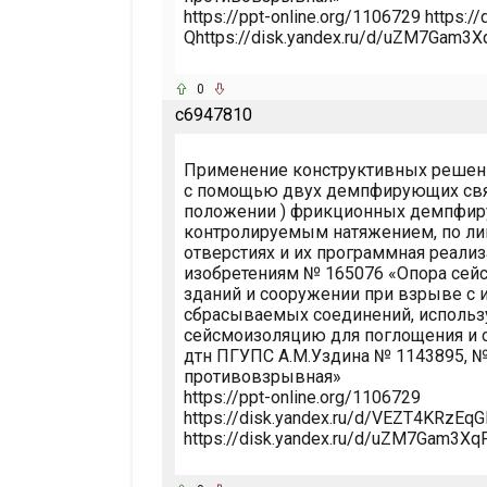
https://ppt-online.org/1106729 https:
Qhttps://disk.yandex.ru/d/uZM7Gam3
0
c6947810
Применение конструктивных решени
с помощью двух демпфирующих связ
положении ) фрикционных демпфиру
контролируемым натяжением, по ли
отверстиях и их программная реали
изобретениям № 165076 «Опора сейс
зданий и сооружении при взрыве с 
сбрасываемых соединений, исполь
сейсмоизоляцию для поглощения и с
дтн ПГУПС А.М.Уздина № 1143895, №
противовзрывная»
https://ppt-online.org/1106729
https://disk.yandex.ru/d/VEZT4KRzEq
https://disk.yandex.ru/d/uZM7Gam3X