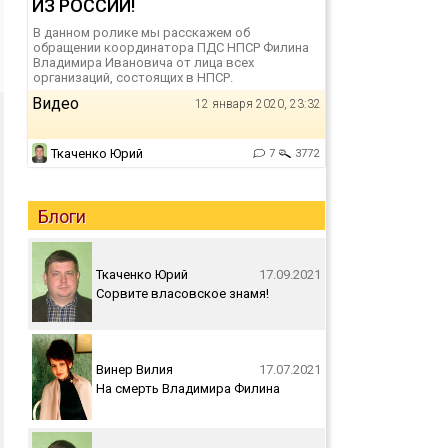
ИЗ РОССИИ!
В данном ролике мы расскажем об
обращении координатора ПДС НПСР Филина
Владимира Ивановича от лица всех
организаций, состоящих в НПСР.
Видео
12 января 2020, 23:32
Ткаченко Юрий
7
3772
Блоги
Ткаченко Юрий
17.09.2021
Сорвите власовское знамя!
Винер Вилия
17.07.2021
На смерть Владимира Филина