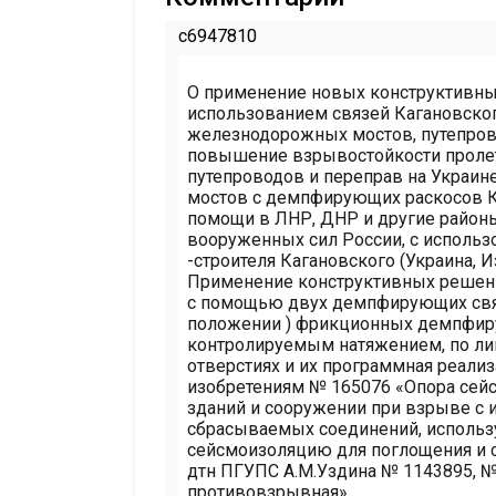
c6947810
О применение новых конструктивны
использованием связей Кагановско
железнодорожных мостов, путепров
повышение взрывостойкости проле
путепроводов и переправ на Украин
мостов c демпфирующих раскосов Ка
помощи в ЛНР, ДНР и другие районы
вооруженных сил России, с исполь
-строителя Кагановского (Украина, И
Применение конструктивных решени
с помощью двух демпфирующих связ
положении ) фрикционных демпфиру
контролируемым натяжением, по ли
отверстиях и их программная реали
изобретениям № 165076 «Опора сейс
зданий и сооружении при взрыве с 
сбрасываемых соединений, исполь
сейсмоизоляцию для поглощения и с
дтн ПГУПС А.М.Уздина № 1143895, №
противовзрывная»