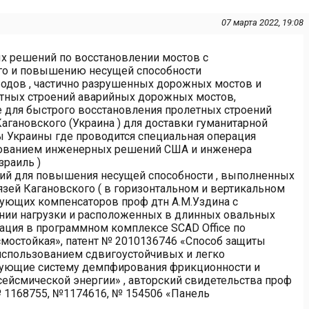
07 марта 2022, 19:08
х решений по восстановлении мостов с
го и повышению несущей способности
одов , частично разрушенных дорожных мостов и
тных строений аварийных дорожных мостов,
е для быстрого восстановления пролетных строений
гановского (Украина ) для доставки гуманитарной
 Украины где проводится специальная операция
зованием инженерных решений США и инженера
зраиль )
й для повышения несущей способности , выполненных
ей Кагановского ( в горизонтальном и вертикальном
ющих компенсаторов проф дтн А.М.Уздина с
нии нагрузки и расположенных в длинных овальных
зация в программном комплексе SCAD Office по
мостойкая», патент № 2010136746 «Способ защиты
использованием сдвигоустойчивых и легко
зующие систему демпфирования фрикционности и
ейсмической энергии» , авторский свидетельства проф
 1168755, №1174616, № 154506 «Панель