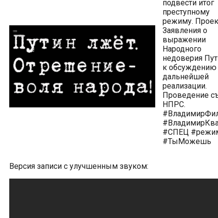
подвести итог
преступному
режиму. Проек
Заявления о
выражении
Народного
недоверия Пут
к обсуждению
дальнейшей
реализации.
Проведение с
НПРС.
#ВладимирФи
#ВладимирКва
#СПЕЦ #режи
#ТыМожешь
Версия записи с улучшенным звуком: