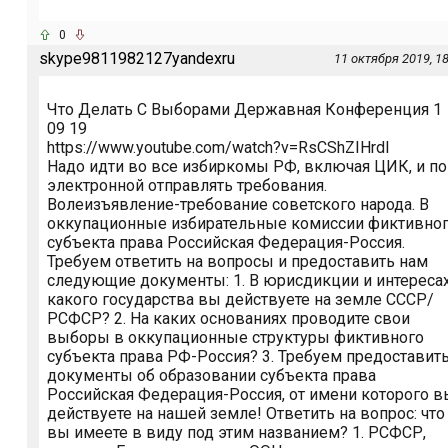
0
skype9811982127yandexru
11 октября 2019, 18
Что Делать С Выборами Державная Конференция 1
09 19
https://www.youtube.com/watch?v=RsCShZIHrdI
Надо идти во все избиркомы РФ, включая ЦИК, и по
электронной отправлять требования.
Волеизъявление-требование советского народа. В
оккупационные избирательные комиссии фиктивно
субъекта права Российская Федерация-Россия.
Требуем ответить на вопросы и предоставить нам
следующие документы: 1. В юрисдикции и интереса
какого государства вы действуете на земле СССР/
РСФСР? 2. На каких основаниях проводите свои
выборы в оккупационные структуры фиктивного
субъекта права РФ-Россия? 3. Требуем предоставит
документы об образовании субъекта права
Российская Федерация-Россия, от имени которого в
действуете на нашей земле! Ответить на вопрос: что
вы имеете в виду под этим названием? 1. РСФСР,