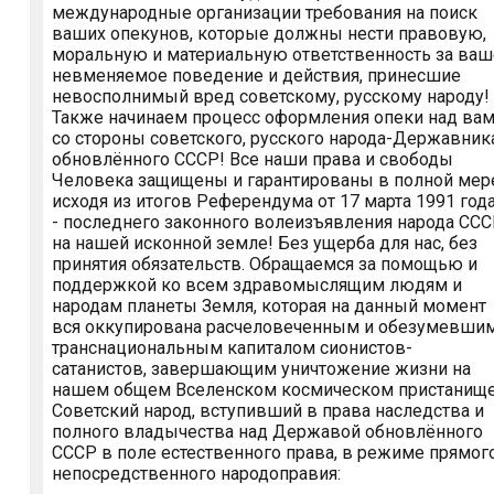
международные организации требования на поиск
ваших опекунов, которые должны нести правовую,
моральную и материальную ответственность за ваш
невменяемое поведение и действия, принесшие
невосполнимый вред советскому, русскому народу!
Также начинаем процесс оформления опеки над ва
со стороны советского, русского народа-Державник
обновлённого СССР! Все наши права и свободы
Человека защищены и гарантированы в полной мер
исходя из итогов Референдума от 17 марта 1991 года
- последнего законного волеизъявления народа СС
на нашей исконной земле! Без ущерба для нас, без
принятия обязательств. Обращаемся за помощью и
поддержкой ко всем здравомыслящим людям и
народам планеты Земля, которая на данный момент
вся оккупирована расчеловеченным и обезумевши
транснациональным капиталом сионистов-
сатанистов, завершающим уничтожение жизни на
нашем общем Вселенском космическом пристанище
Советский народ, вступивший в права наследства и
полного владычества над Державой обновлённого
СССР в поле естественного права, в режиме прямог
непосредственного народоправия: