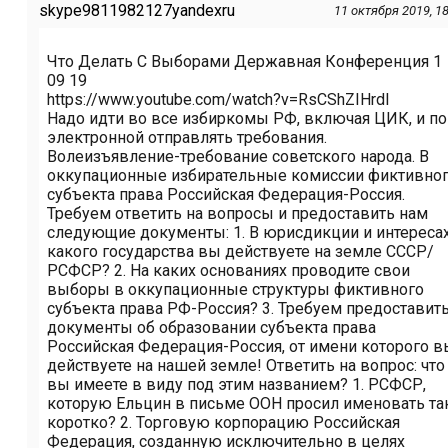
skype9811982127yandexru
11 октября 2019, 18
Что Делать С Выборами Державная Конференция 1
09 19
https://www.youtube.com/watch?v=RsCShZIHrdI
Надо идти во все избиркомы РФ, включая ЦИК, и по
электронной отправлять требования.
Волеизъявление-требование советского народа. В
оккупационные избирательные комиссии фиктивно
субъекта права Российская Федерация-Россия.
Требуем ответить на вопросы и предоставить нам
следующие документы: 1. В юрисдикции и интереса
какого государства вы действуете на земле СССР/
РСФСР? 2. На каких основаниях проводите свои
выборы в оккупационные структуры фиктивного
субъекта права РФ-Россия? 3. Требуем предоставит
документы об образовании субъекта права
Российская Федерация-Россия, от имени которого в
действуете на нашей земле! Ответить на вопрос: что
вы имеете в виду под этим названием? 1. РСФСР,
которую Ельцин в письме ООН просил именовать та
коротко? 2. Торговую корпорацию Российская
Федерация, созданную исключительно в целях