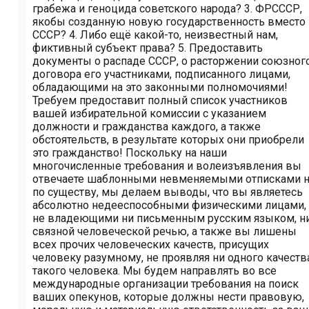
грабежа и геноцида советского народа? 3. ФРСССР,
якобы созданную новую государственность вместо
СССР? 4. Либо ещё какой-то, неизвестный нам,
фиктивный субъект права? 5. Предоставить
документы о распаде СССР, о расторжении союзног
договора его участниками, подписанного лицами,
обладающими на это законными полномочиями!
Требуем предоставит полный список участников
вашей избирательной комиссии с указанием
должности и гражданства каждого, а также
обстоятельств, в результате которых они приобрели
это гражданство! Поскольку на наши
многочисленные требования и волеизъявления вы
отвечаете шаблонными невменяемыми отписками 
по существу, мы делаем выводы, что вы являетесь
абсолютно недееспособными физическими лицами,
не владеющими ни письменным русским языком, н
связной человеческой речью, а также вы лишены
всех прочих человеческих качеств, присущих
человеку разумному, не проявляя ни одного качеств
такого человека. Мы будем направлять во все
международные организации требования на поиск
ваших опекунов, которые должны нести правовую,