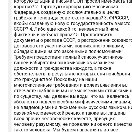
которую Ельцин в письме ООН просил именовать та
коротко? 2. Торговую корпорацию Российская
Федерация, созданную исключительно в целях
грабежа и геноцида советского народа? 3. ФРСССР,
якобы созданную новую государственность вместо
СССР? 4. Либо ещё какой-то, неизвестный нам,
фиктивный субъект права? 5. Предоставить
документы о распаде СССР, о расторжении союзног
договора его участниками, подписанного лицами,
обладающими на это законными полномочиями!
Требуем предоставит полный список участников
вашей избирательной комиссии с указанием
должности и гражданства каждого, а также
обстоятельств, в результате которых они приобрели
это гражданство! Поскольку на наши
многочисленные требования и волеизъявления вы
отвечаете шаблонными невменяемыми отписками 
по существу, мы делаем выводы, что вы являетесь
абсолютно недееспособными физическими лицами,
не владеющими ни письменным русским языком, н
связной человеческой речью, а также вы лишены
всех прочих человеческих качеств, присущих
человеку разумному, не проявляя ни одного качеств
такого человека. Мы будем направлять во все