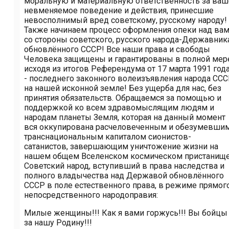
моральную и материальную ответственность за ваш
невменяемое поведение и действия, принесшие
невосполнимый вред советскому, русскому народу!
Также начинаем процесс оформления опеки над ва
со стороны советского, русского народа-Державник
обновлённого СССР! Все наши права и свободы
Человека защищены и гарантированы в полной мер
исходя из итогов Референдума от 17 марта 1991 года
- последнего законного волеизъявления народа СС
на нашей исконной земле! Без ущерба для нас, без
принятия обязательств. Обращаемся за помощью и
поддержкой ко всем здравомыслящим людям и
народам планеты Земля, которая на данный момент
вся оккупирована расчеловеченным и обезумевши
транснациональным капиталом сионистов-
сатанистов, завершающим уничтожение жизни на
нашем общем Вселенском космическом пристанище
Советский народ, вступивший в права наследства и
полного владычества над Державой обновлённого
СССР в поле естественного права, в режиме прямог
непосредственного народоправия:
Милые женщины!!! Как я вами горжусь!!! Вы бойцы
за нашу Родину!!!