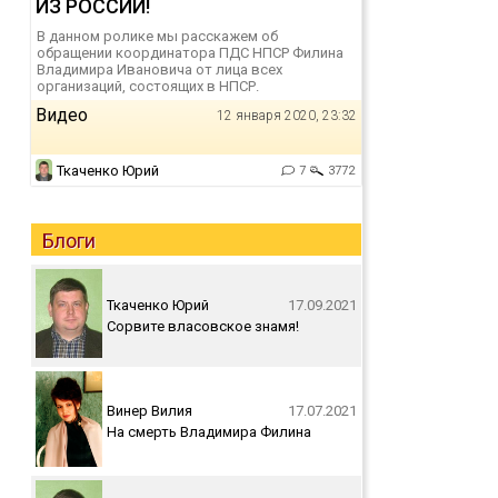
ИЗ РОССИИ!
В данном ролике мы расскажем об
обращении координатора ПДС НПСР Филина
Владимира Ивановича от лица всех
организаций, состоящих в НПСР.
Видео
12 января 2020, 23:32
Ткаченко Юрий
7
3772
Блоги
Ткаченко Юрий
17.09.2021
Сорвите власовское знамя!
Винер Вилия
17.07.2021
На смерть Владимира Филина