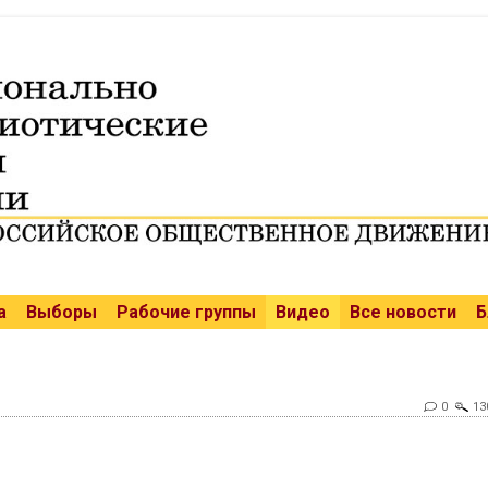
а
Выборы
Рабочие группы
Видео
Все новости
Б
0
13