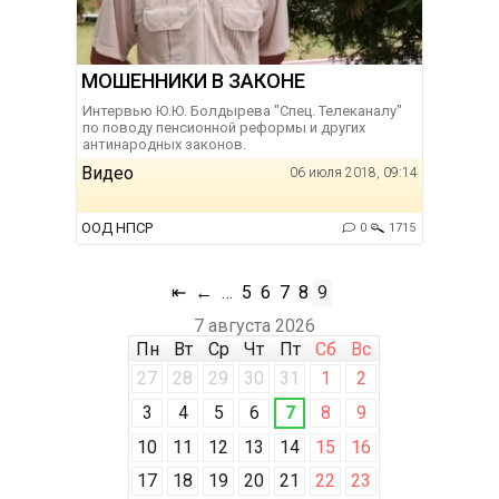
МОШЕННИКИ В ЗАКОНЕ
Интервью Ю.Ю. Болдырева "Спец. Телеканалу"
по поводу пенсионной реформы и других
антинародных законов.
Видео
06 июля 2018, 09:14
ООД НПСР
0
1715
⇤
←
…
5
6
7
8
9
7 августа 2026
Пн
Вт
Ср
Чт
Пт
Сб
Вс
27
28
29
30
31
1
2
3
4
5
6
7
8
9
10
11
12
13
14
15
16
17
18
19
20
21
22
23