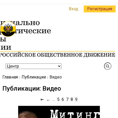
Вход
Регистрация
Главная
Публикации
Видео
Публикации: Видео
⇤
←
…
5
6
7
8
9