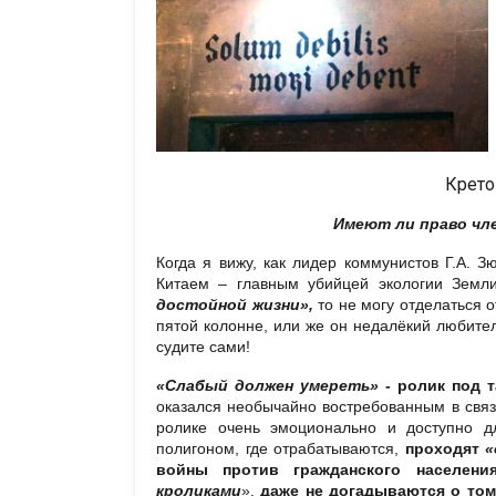
Крето
Имеют ли право чл
Когда я вижу,
как
лидер коммунистов Г.А. З
Китаем – главным убийцей экологии Земли
достойной жизни»,
то не могу отделаться о
пятой колонне, или же он недалёкий любител
судите сами!
«Слабый должен умереть» -
ролик под т
оказался необычайно востребованным в свя
ролике очень эмоционально и доступно д
полигоном, где отрабатываются,
проходят
«
войны против гражданского населен
кроликами
»,
даже не догадываются о том