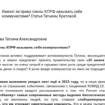
Имеют ли право члены КПРФ называть себя
коммунистами? Статья Татьяны Кретовой.
ва Татьяна Александровна
ены КПРФ называть себя коммунистами?
юганов активно поддерживает антикоммуниста Путина, восхищает
, и мирно предлагает принять правительству свои
«10 шагов
т мысли: он очень хитрый и скрывает свою роль среди предателей
ь денег и пиара? К роли вождя коммунистов он явно не подходит
аким названием
увидел свет ещё в 2013 году,
но в наше вре
зи со страшными событиями, связанными с пандемией КОВИД-19.
ля понимания каждого рассказывается о том, что Россия ста
обкатку»
самые современные методы ведения биологическ
ия,
но миллионы людей, по сути, ставших
«лабораторны
, что им угрожает смертельная опасность.
Кто и зачем пытает