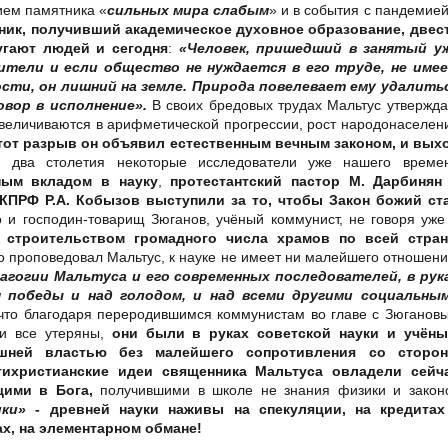
ием памятника «
сильных мира слабым
» и в события с пандемией
ник, получивший академическое духовное образование,
двес
угают людей и сегодня
:
«Человек, пришедший в занятый у
ители и если общество не нуждается в его труде, не име
ости, он лишний на земле. Природа повелевает ему удалить
овор в исполнение».
В своих бредовых трудах Мальтус утвержда
 увеличиваются в арифметической прогрессии, рост народонаселен
тот разрыв он объявил естественным вечным законом, и вых
 два столетия некоторые исследователи уже нашего време
ым вкладом в науку
,
протестантский пастор М. Дарбинян
КПРФ Р.А. Кобызов выступили за то, чтобы Закон божий ст
 и господин-товарищ Зюганов, учёный коммунист, не говоря уже
 строительством громадного числа храмов по всей стран
о проповедовал Мальтус, к науке не имеет ни малейшего отношени
агогии Мальтуса и его современных последователей, в рук
 победы и над голодом, и над всеми другими социальны
что благодаря переродившимся коммунистам во главе с Зюганов
и все утеряны,
они были в руках советской науки и учёны
шней властью без малейшего сопротивления со сторо
ихристианские идеи священника Мальтуса овладели сейч
ими в Бога,
получившими в школе не знания физики и закон
ики»
- древней науки наживы на спекуляции, на кредитах
х, на элементарном обмане!