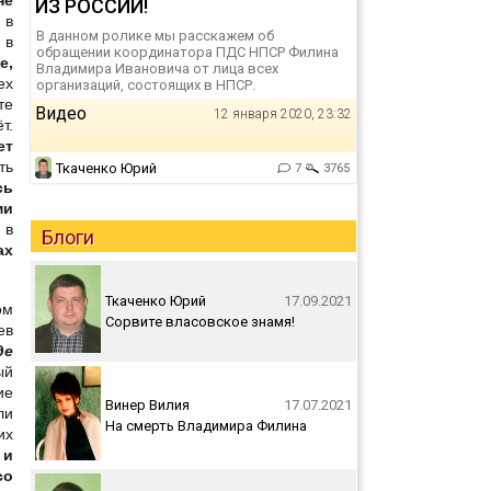
ИЗ РОССИИ!
 в
В данном ролике мы расскажем об
 в
обращении координатора ПДС НПСР Филина
е,
Владимира Ивановича от лица всех
ех
организаций, состоящих в НПСР.
те
Видео
12 января 2020, 23:32
т.
ет
ть
Ткаченко Юрий
7
3765
сь
ми
 в
Блоги
ах
Ткаченко Юрий
17.09.2021
ом
Сорвите власовское знамя!
ев
де
ый
ие
Винер Вилия
17.07.2021
ли
На смерть Владимира Филина
их
 и
со