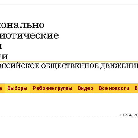
а
Выборы
Рабочие группы
Видео
Все новости
Б
2
21