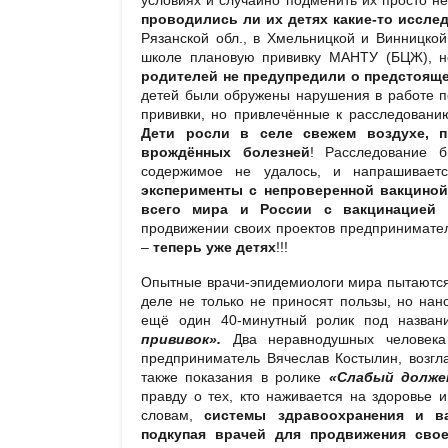
проводились ли их детях какие-то иссл
Рязанской обл., в Хмельницкой и Винницкой
школе плановую прививку МАНТУ (БЦЖ), но
родителей не предупредили о предстояще
детей были обружены нарушения в работе по
прививки, но привлечённые к расследованию 
Дети росли в селе свежем воздухе, 
врождённых болезней
! Расследование 
содержимое не удалось, и напрашивает
эксперименты с непроверенной вакциной
всего мира и России с вакцинацией 
продвижении своих проектов предпринимат
–
теперь уже детях
!!!
Опытные врачи-эпидемиологи мира пытаются д
деле не только не приносят пользы, но нан
ещё один 40-минутный ролик под назва
прививок».
Два неравнодушных человека
предприниматель Вячеслав Костылин, возг
также показания в ролике
«Слабый долже
правду о тех, кто наживается на здоровье
словам,
системы здравоохранения и ва
подкупая врачей для продвижения сво