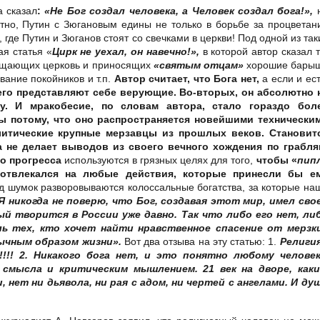
 сказал
:
«Не Бог создал человека, а Человек создал бога!»,
тно,
Путин с Зюгановым едины не только в борьбе за процветан
, где Путин и Зюганов стоят со свечками в церкви! Под одной из так
я статья «
Цирк не уехал, он навечно!»,
в которой автор
сказал т
сещающих церковь и приносящих
«святым отцам»
хорошие бары
вание покойников и т.п.
Автор считает, что Бога нет,
а если и ест
 его представляют себе верующие. Во-вторых,
он абсолютно 
. И мракобесие, по словам автора, стало гораздо бол
ы потому, что оно распространяется новейшими технически
литические крупные
мерзавцы из прошлых веков. Становит
а не делает выводов из своего вечного хождения по грабля
о прогресса
используются в грязных целях для того,
чтобы «
пип
отвлекался на любые действия, которые принесли бы е
д шумок разворовываются колоссальные богатства, за которые на
Я никогда не поверю, что Бог, создавая этот мир, имел сво
й творится в России уже давно. Так что либо его
нет, ли
ль тех, кто хочет найти нравственное спасение от мерзк
ычным образом жизни».
Вот два отзыва на эту статью:
1.
Религия
!!!
2. Никакого бога нет, и это понятно любому человек
смысла и критическим мышлением. 21 век на дворе, каки
 нет ни дьявола, ни рая с адом, ни чертей с ангелами. И ду