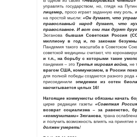
В одном из своих «
Невзоровских чтений»
управлять государством, но, глядя на Путин
лицемер,
просо играет заданную ему роль, и
на простой мысли:
«Он думает, что управ
православный народ думает, что ну
православное. И вот они так дурят друг
Зюганова
бывшая Советская Россия (С
миллиону в год и, по законам безумн
Пандемия такого масштаба в Советском Сою
советской медицины считают, что коронавиру
и т.п., на борьбу с которыми такие умо
пандемия – это
Третья мировая война,
не 
врагом США, коммунизмом, в России поко
для полной победы создаются разного рода
присоединили
эпидемии из сотен биол
насчитывается целых 16!
Натоящие коммунисты обязаны начать бо
цирке редакции газеты
«Советкая Росси
возврат социализма – за равенство, б
«коммунитами»
Зюганова
, трана ослаблен
и получить возможность влиять на принятие
должен умереть
!