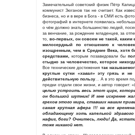
Замечательный советский физик Пётр Капица
коммунист Зюганов так не считает. Как извес
бизнеса, но и в вере в Бога - в СМИ есть фото
фотографий в интернете появилась небольша
о чём должно знать большинство людей, по
за венчание, за рождение младенцев, за отпе
то,
во-первых,
он совсем не такой, каким
милосердный по отношению к человеку
изощренным, чем в Средние Века, хотя б
средствами,
которым позавидовали бы
по
стыдно за человечество, которое никогд
Все технические достижения
так называемог
круглые сутки
«хавал»
эту грязь и не 
действительную пользу
… А в это время по
предки отдали свои жизни, и автор говорит: «
целью устроить весь этот цирк, которы
он большой шутник! И мне искренне жа
грехов этого мира, ставших нашим прив
самая крупная афера !!! на все времена!
обладающему хоть капелькой здравого 
нафиг, боги? Очнитесь, люди! Да, кстати,
тоже никакой нет.