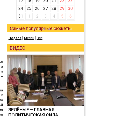
17
18
19
20
21
22
23
24
25
26
27
28
29
30
31
1
2
3
4
5
6
Самые популярные сюжеты
Неделя
Месяц
Все
ВИДЕО
ся
 к
 в
 –
мя
 В
ла
ой
ЗЕЛЁНЫЕ – ГЛАВНАЯ
ми
ПОЛИТИЧЕСКАЯ СИЛА
ся