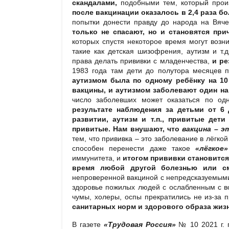
скандалами,
подобными тем, который про
после вакцинации оказалось в 2,4 раза б
попытки донести правду до народа на Вяче
только не спасают, но и становятся пр
которых спустя некоторое время могут возн
такие как детская шизофрения, аутизм и т.
права делать прививки с младенчества,
и ре
1983 года там дети до полутора месяцев п
аутизмом была по одному ребёнку на 10 
вакцины, и аутизмом заболевают один на 
число заболевших может оказаться по од
результате наблюдения за детьми от 6
развитии, аутизм и т.п., привитые дет
привитые. Нам внушают, что
вакцина – э
тем, что прививка – это заболевание в лёгко
способен перенести даже такое
«лёгкое
иммунитета, и
итогом прививки становится
время любой другой болезнью или см
непроверенной вакциной с непредсказуемыми 
здоровье пожилых людей с ослабленным с в
чумы, холеры, оспы прекратились не из-за 
санитарных норм и здорового образа жиз
В газете
«Трудовая Россия»
№ 10 2021 г. п