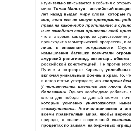
изумительно вписывается в события с открыт
мире.
Томас Мальтус – английский священ
лет назад выдал миру слова, которые п
мир, если его не могут прокормить род
права на какое-либо пропитание; в сущн
и не замедлит сама привести свой приг
что в то время, как средства существования
происходит в геометрической прогрессии, и
э
лишь в снижении рождаемости.
Спустя
измышления батюшки посчитали огромн
амурский религиовед, секретарь обкома 
российской конституцией.
Не против этого
Путине и патриархе Кирилле
, увлечённых
включая уникальный Военный храм. То,
чт
и автор статьи утверждает, что
«вопреки дем
у человечества имеются все ключи для
болезнями».
Однако необходимо добавить, 
ключи для победы на данный момент почт
которые усиленно уничтожаются ныне
«коммунистов».
Античеловеческие и ант
всеми правителями мира,
якобы верующ
природы, а знания современной
«эконом
процентах по займам, на биржевых игрища