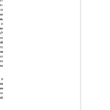
ет
т-
ся
ко
нь
 и
по
и?
ре
ий
то
ым
но
ми
их
в
за
ан
ию
ый