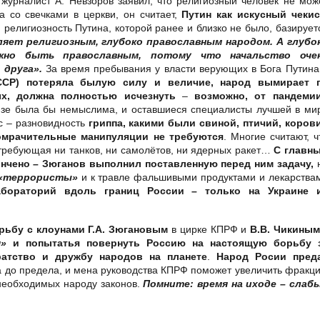
журналист А. Невзоров заявил, что религиозный человек не мож
а со свечками в церкви, он считает,
Путин как искусный чекис
 религиозность Путина, которой ранее и близко не было, базирует
ляет религиозным, глубоко православным народом. А глубо
жно быть православным, потому что начальство оче
 друга».
За время пребывания у власти верующих в Бога Путина
ССР) потеряла былую силу и величие, народ вымирает 
ых, должна полностью исчезнуть
–
возможно, от пандеми
зе была бы немыслима, и оставшиеся специалисты лучшей в ми
с – разновидность
гриппа, какими были свиной, птичий, коров
помрачительные манипуляции не требуются
. Многие считают, ч
требующая ни танков, ни самолётов, ни ядерных ракет…
С главн
нчено – Зюганов выполнил поставленную перед ним задачу,
«террористы»
и к травле фальшивыми продуктами и лекарства
абораторий вдоль границ России – только на Украине 
рьбу с клоунами Г.А. Зюгановым
в цирке КПРФ и
В.В. Чикиным
я»
и попытатья повернуть Россию на настоящую борьбу 
ратство и дружбу народов на планете
.
Народ Росии пред
а до предела, и
мена руководства КПРФ поможет увеличить фракц
 необходимых народу законов.
Помните:
время на иходе – слаб