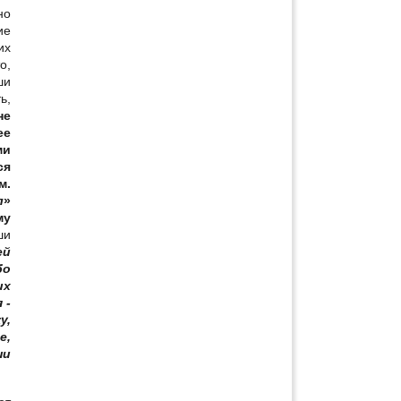
но
ие
их
о,
ши
ь,
не
ее
ми
ся
м.
л
»
му
ши
ей
бо
их
 -
у,
е,
ши