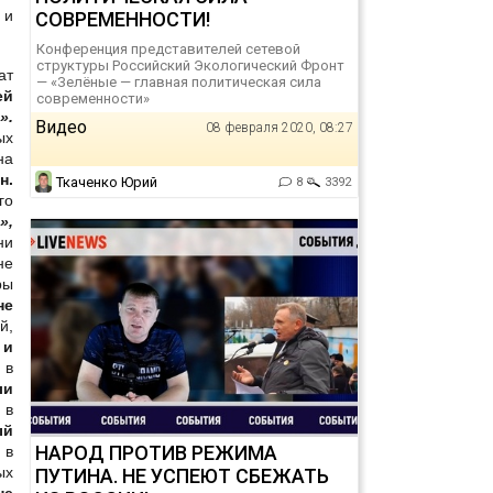
 и
СОВРЕМЕННОСТИ!
Конференция представителей сетевой
структуры Российский Экологический Фронт
ат
— «Зелёные — главная политическая сила
ей
современности»
».
Видео
08 февраля 2020, 08:27
ых
на
н.
Ткаченко Юрий
8
3392
го
»,
ни
не
ры
не
й,
 и
 в
ли
 в
ый
НАРОД ПРОТИВ РЕЖИМА
 в
ых
ПУТИНА. НЕ УСПЕЮТ СБЕЖАТЬ
не