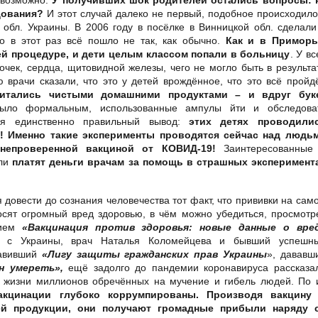
едования?
И этот случай далеко не первый, подобное происходило
 обл. Украины. В 2006 году в посёлке в Винницкой обл. сделали
 в этот раз всё пошло не так, как обычно.
Как и в Приморь
й процедуре, и дети целым классом попали в больницу
. У вс
чек, сердца, щитовидной железы, чего не могло быть в результа
врачи сказали, что это у детей врождённое, что это всё пройдё
питались чистыми домашними продуктами – и вдруг бук
было формальным, использованные ампулы йти и обследова
ся единственно правильный вывод:
этих детях проводили
! Именно такие эксперименты проводятся сейчас над людь
непроверенной вакциной от КОВИД-19!
Заинтересованные
ели
платят деньги врачам
за помощь в страшных эксперимент
овести до сознания человечества тот факт, что прививки на сам
осят огромный вред здоровью, в чём можно убедиться, просмотр
нием
«Вакцинация против здоровья: новые данные о вре
 с Украины, врач Наталья Коломейцева и бывший успешн
лавивший
«Лигу защиты гражданских прав Украины
», дававш
н умереть»,
ещё задолго до пандемии коронавируса рассказа
 и жизни миллионов обречённых на мучение и гибель людей. По 
кцинации глубоко коррумпированы. Производя вакцину
ей продукции, они получают громадные прибыли
наряду 