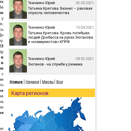
их
Ткаченко Юрий
02.05.2021
За
Татьяна Кретова. Бизнес – раковая
не
опухоль человечества
 у
я,
Ткаченко Юрий
15.04.2021
сь
Татьяна Кретова. Кровь погибших
До
людей Донбасса на руках Зюганова
у,
и «коммунистов» КПРФ
23
ду
:
в
Ткаченко Юрий
28.02.2021
 в
Зюганов - на службе у режима
не
 с
зм
Новые
Неделя
Месяц
Все
го
ое
Карта регионов
же
на
ии
ия
ая