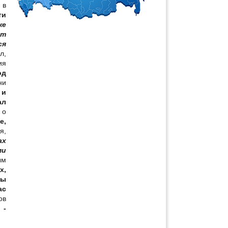
 в
ти
же
ет
ся
л,
ия
од
ни
 и
ал
 о
е,
я,
ах
ми
ым
х,
ны
ас
ов
 -