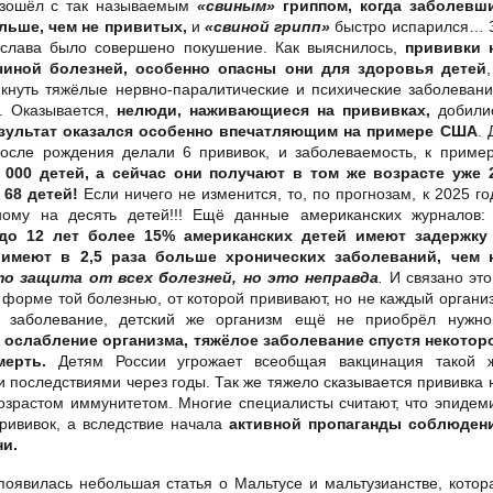
изошёл с так называемым
«свиным»
гриппом, когда заболевш
ольше, чем не привитых,
и
«свиной грипп»
быстро испарился… 
слава было совершено покушение. Как выяснилось,
прививки 
ичиной болезней, особенно опасны они для здоровья детей
,
икнуть тяжёлые нервно-паралитические и психические заболевани
д. Оказывается,
нелюди, наживающиеся на прививках,
добили
зультат оказался особенно впечатляющим на примере США
. 
осле рождения делали 6 прививок, и заболеваемость, к пример
000 детей, а сейчас они получают в том же возрасте уже 
68 детей!
Если ничего не изменится, то, по прогнозам, к 2025 го
ному на десять детей!!! Ещё данные американских журналов
 до 12 лет более 15% американских детей имеют задержку
и имеют в 2,5 раза больше хронических заболеваний, чем 
то защита от всех болезней, но это неправда
.
И связано это
й форме той болезнью, от которой прививают, но не каждый органи
»
заболевание, детский же организм ещё не приобрёл нужно
 ослабление организма, тяжёлое заболевание спустя некотор
ерть.
Детям России угрожает всеобщая вакцинация такой 
последствиями через годы. Так же тяжело сказывается прививка 
озрастом иммунитетом. Многие специалисты считают, что эпидем
прививок, а вследствие начала
активной пропаганды соблюден
ни.
оявилась небольшая статья о Мальтусе и мальтузианстве, котор