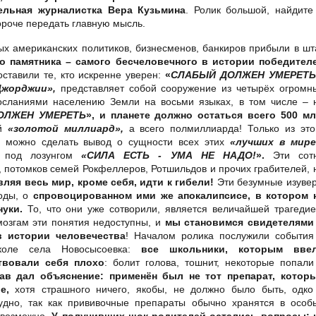
ельная журналистка Вера Кузьмина
. Ролик большой, найдите
ороче передать главную мысль.
ых американских политиков, бизнесменов, банкиров прибыли в шт
о памятника – самого бесчеловечного в истории победител
поставили те, кто искренне уверен:
«
СЛАБЫЙ ДОЛЖЕН УМЕРЕТЬ
Джорджии»,
представляет
собой сооружение из четырёх огромн
осланиями населению Земли на восьми языках, в том числе – 
ОЛЖЕН УМЕРЕТЬ
», и планете должно остаться всего 500 мл
ый
«золотой миллиард»,
а всего полмиллиарда! Только из это
ы можно сделать вывод о сущности всех этих
«лучших в мире
х под лозунгом
«СИЛА ЕСТЬ - УМА НЕ НАДО!
».
Эти сот
 потомков семей Рокфеллеров, Ротшильдов и прочих грабителей, 
вляя весь мир, кроме себя, идти к гибели!
Эти безумные изуве
оды, о
спровоцированном ими же апокалипсисе, в котором 
нуки.
То, что они уже сотворили, является величайшей трагедие
мозгам эти понятия недоступны, и
мы становимся свидетелями
в истории человечества
! Началом ролика послужили события
коле села Новосысоевка:
все школьники, которым вве
твовали себя плохо
: болит голова, тошнит, некоторые попали
ав дал объяснение: применён был не тот препарат, котор
е,
хотя страшного ничего, якобы, не должно было быть, одко
удно, так как прививочные препараты обычно хранятся в особ
евозможно.
У получивших шок родителей остались вопросы: 