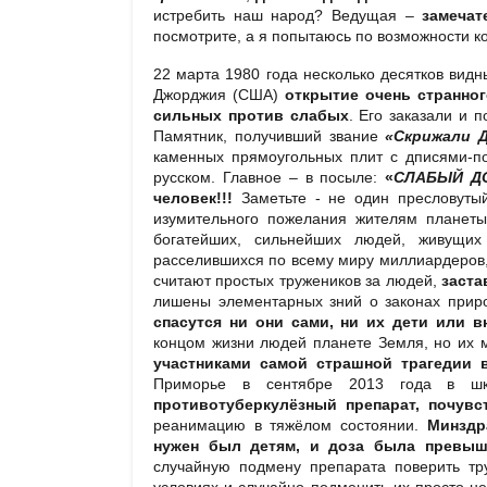
истребить наш народ? Ведущая –
замечат
посмотрите, а я попытаюсь по возможности к
22 марта 1980 года несколько десятков видн
Джорджия (США)
открытие очень странног
сильных против слабых
. Его заказали и 
Памятник, получивший звание
«Скрижали 
каменных прямоугольных плит с дписями-п
русском. Главное – в посыле:
«
СЛАБЫЙ Д
человек!!!
Заметьте - не один пресловут
изумительного пожелания жителям планет
богатейших, сильнейших людей, живущи
расселившихся по всему миру миллиардеров,
считают простых тружеников за людей,
заста
лишены элементарных зний о законах прир
спасутся ни они сами, ни их дети или в
концом жизни людей планете Земля, но их 
участниками самой страшной трагедии 
Приморье в сентябре 2013 года в ш
противотуберкулёзный препарат, почувс
реанимацию в тяжёлом состоянии.
Минздр
нужен был детям, и доза была превыш
случайную подмену препарата поверить тр
условиях и случайно подменить их просто н