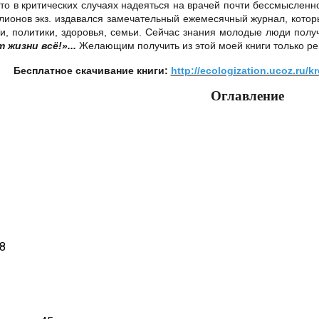
 в критических случаях надеяться на врачей почти бессмысленно
лионов экз. издавался замечательный ежемесячный журнал, котор
, политики, здоровья, семьи. Сейчас знания молодые люди получа
 жизни всё!»...
Желающим получить из этой моей книги только рец
Бесплатное скачивание книги:
http://ecologization.ucoz.ru/k
Оглавление
28