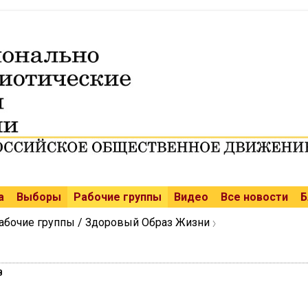
а
Выборы
Рабочие группы
Видео
Все новости
Б
абочие группы / Здоровый Образ Жизни
В