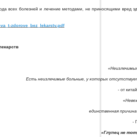
ода всех болезней и лечение методами, не приносящими вред з
tova_t-zdorove_bez_lekarstv.pdf
лекарств
«Неизлечимых
Есть неизлечимые больные, у которых отсутствует
-
от кита
«
Неве
единственная причина
-
«Глупец не тот,