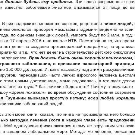
ем больше будешь ему вредить».
Эти слова современные врач
к известно, заболевшее животное отказывается от пищи до вы
. В них содержится множество советов, рецептов и
писем людей, 
ениям онкологов, приобрёл масштабы эпидемии-пандемии на всей 
 года, по оценкам знающих людей, умирать будут по 2 млн. в год.
ым 17 апреля 2016 г. на канале НТВ. Посетовав на то, что прави
то нет денег на создание противораковой программы, на организа
ятиях и т.д., что нет денег на строительство детского онкологиче
 залог успеха.
Врач должен быть очень хорошим психологом,
трашного заболевания, о признании паразитарной природы 
по 150 000 долларов. И, как в насмешку над этими рассуждениями,
ирургов, пересадивших части лёгких взрослого человека шестил
 с этим новым достижением, мама радовалась, а что ждёт дево
века или из трупа? Как лечили её до этого? Почему в результате
а шоу
«Время покажет»
во время обсуждения
состояния современ
л Грудинин высказал простую истину:
если людей кормить
офилактики заболеваний людей.
 этой моей книги, сказал, что книга не произвела на него большо
лько методам лечения (хотя в каждой главе есть предложени
ы.
Мой однокурсник-физик оказался к тому же верующим человеко
ы в западном либеральном мире. Методы же лечения, описанные