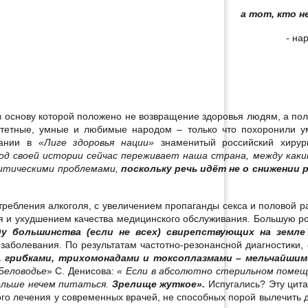
а тот, кто н
-
нар
 основу которой положено не возвращение здоровья людям, а пол
итетные, умные и любимые народом – только что похоронили у
едании в
«Лиге здоровья нации»
знаменитый российский хирур
иод своей истории сейчас переживает наша страна, между как
олитическими проблемами,
поскольку речь идёт не о снижении
отребления алкоголя, с увеличением пропаганды секса и половой р
ия и ухудшением качества медицинского обслуживания. Большую р
ду большинства (если не всех) свирепствующих на земл
е заболевания. По результатам частотно-резонансной диагностики, 
и, грибками, трихомонадами и токсоплазмами – мельчайшим
Беловодье
» С. Денисова:
« Если в абсолютно стерильном поме
больше нечем питаться.
Зрелище жуткое».
Испугались? Эту цита
ного лечения у современных врачей, не способных порой вылечить 