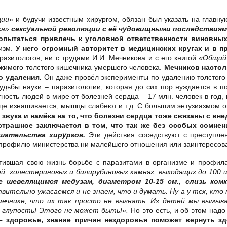
ции
» и будучи известным хирургом, обязан был указать на главну
са»
сексуальной революции с её чудовищными последствия
попытаться привлечь к уголовной ответственности виновны
лизм.
У него огромный авторитет в медицинских кругах и в п
азитологов, ни с трудами И.И. Мечникова и с его книгой
«Общий 
жимого толстого кишечника умершего человека.
Мечников настол
о удаления.
Он даже провёл эксперименты по удалению толстого к
судьбы науки – паразитологии, которая до сих пор нуждается в 
ность людей в мире от болезней сердца – 17 млн. человек в год,
дце изнашивается, мышцы слабеют и т.д. С большим энтузиазмом он
 звука и намёка на то, что болезни сердца тоже связаны с 
страшное заключается в том, что так же без особых сомне
шательства хирургов.
Эти действия соседствуют с преступл
профилю министерства ни малейшего отношения или заинтересован
вятившая свою жизнь борьбе с паразитами в организме и профил
ей, холестериновых и билирубиновых камнях, выходящих до 100 ш
шевелящимся медузам, диаметром 10-15 см., слизь комка
вительно ужасаемся и не знаем, что и думать. Ну а у тех, кто
ечнике, что их так просто не выгнать. Из детей мы вымыва
 глупость! Этого не может быть!».
Но это есть, и об этом над
– здоровье, знание причин нездоровья поможет вернуть зд