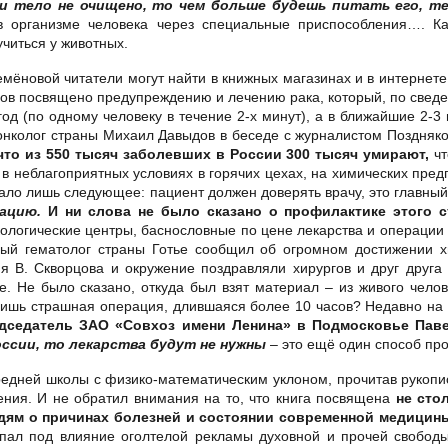
и тело не очищено, то чем больше будешь питать его, т
 организме человека через специальные приспособления…. Ка
читься у животных.
емёновой читатели могут найти в книжных магазинах и в интернете
дов посвящено предупреждению и лечению рака, который, по свед
год (по одному человеку в течение 2-х минут), а в ближайшие 2-3
онколог страны Михаил Давыдов в беседе с журналистом Поздняков
 что из 550 тысяч заболевших в России 300 тысяч умирают,
ч
неблагоприятных условиях в горячих цехах, на химических предпри
ало лишь следующее: пациент должен доверять врачу, это главный
ацию.
И ни слова не было сказано о профилактике этого с
нкологические центры, баснословные по цене лекарства и операции 
ный гематолог страны Готье сообщил об огромном достижении х
я В. Скворцова и окружение поздравляли хирургов и друг друга
е. Не было сказано, откуда был взят материал – из живого чело
лишь страшная операция, длившаяся более 10 часов? Недавно н
дседатель ЗАО «Совхоз имени Ленина» в Подмосковье Паве
ссии, то лекарства будут не нужны
– это ещё один способ пр
едней школы с физико-математическим уклоном, прочитав рукопись
ения. И не обратил внимания на то, что книга посвящена
не сто
дям о причинах болезней и состоянии современной медицин
опал под влияние оголтелой рекламы духовной и прочей свобод