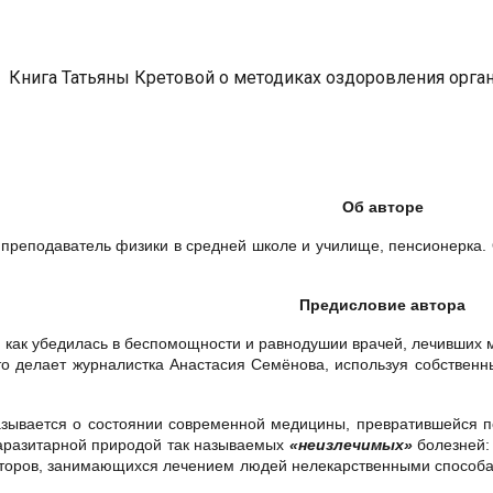
Книга Татьяны Кретовой о методиках оздоровления орга
Об авторе
реподаватель физики в средней школе и училище, пенсионерка. О
Предисловие автора
о, как убедилась в беспомощности и равнодушии врачей, лечивших м
это делает журналистка Анастасия Семёнова, используя собствен
азывается о состоянии современной медицины, превратившейся п
аразитарной природой так называемых
«неизлечимых»
болезней: 
г авторов, занимающихся лечением людей нелекарственными способ