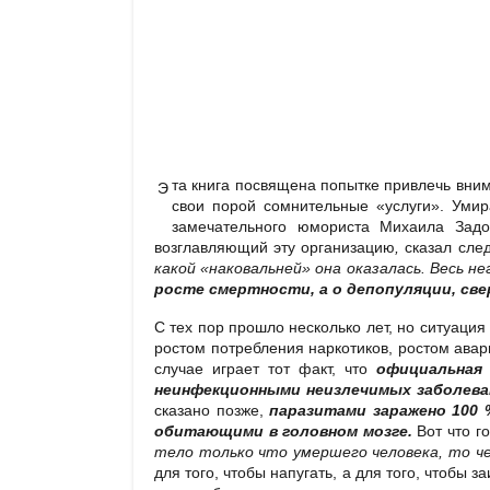
та книга посвящена попытке привлечь вни
Э
свои порой сомнительные «услуги». Уми
замечательного юмориста Михаила Задо
возглавляющий эту организацию
,
сказал сле
какой «наковальней» она оказалась. Весь 
росте смертности, а о депопуляции, св
С тех пор прошло несколько лет, но ситуация
ростом потребления наркотиков, ростом ава
случае играет тот факт, что
официальная 
неинфекционными неизлечимых заболева
сказано позже,
паразитами заражено 100 
обитающими в головном мозге.
Вот что г
тело только что умершего человека, то че
для того, чтобы напугать, а для того, чтоб