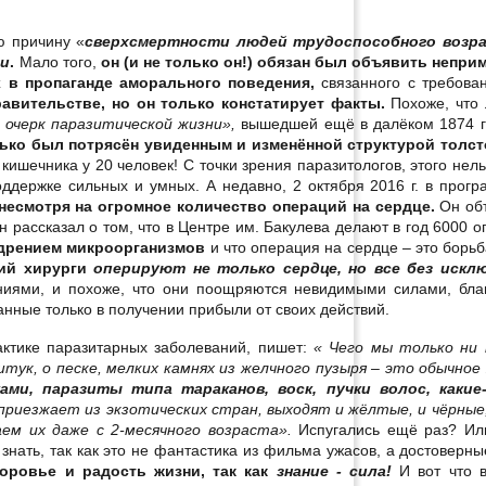
ю причину «
сверхсмертности людей трудоспособного возр
ми
.
Мало того,
он (и не только он!) обязан был объявить непр
х в пропаганде аморального поведения,
связанного с требова
равительстве, но он только констатирует факты.
Похоже, что
очерк паразитической жизни»,
вышедшей ещё в далёком 1874 го
ько был потрясён увиденным и изменённой структурой толст
ишечника у 20 человек! С точки зрения паразитологов, этого нель
поддержке сильных и умных. А недавно, 2 октября 2016 г. в прог
несмотря на огромное количество операций на сердце.
Он об
 рассказал о том, что в Центре им. Бакулева делают в год 6000 о
внедрением микроорганизмов
и что операция на сердце – это борь
ний хирурги
оперируют не только сердце, но все без исклю
ениями, и похоже, что они поощряются невидимыми силами, бла
ные только в получении прибыли от своих действий.
актике паразитарных заболеваний, пишет:
« Чего мы только ни
тук, о песке, мелких камнях из желчного пузыря – это обычное
ми, паразиты типа тараканов, воск, пучки волос, какие
 приезжает из экзотических стран, выходят и жёлтые, и чёрные,
ем их даже с 2-месячного возраста».
Испугались ещё раз? Ил
о знать, так как это не фантастика из фильма ужасов, а достоверн
оровье и радость жизни, так как
знание - сила!
И вот что 