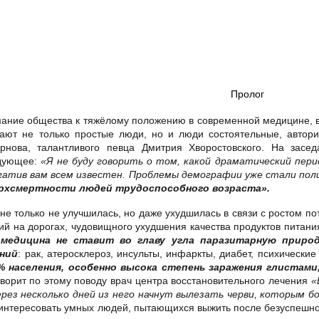
Пролог
мание общества к тяжёлому положению в современной медицине, в
рают не только простые люди, но и люди состоятельные, автор
рнова, талантливого певца Дмитрия Хворостовского. На зас
дующее:
«Я не буду говорить о том, какой драматический пер
негатив вам всем известен. Проблемы демографии уже стали п
ерхсмертности людей трудоспособного возраста».
 не только не улучшилась, но даже ухудшилась в связи с ростом п
рий на дорогах, чудовищного ухудшения качества продуктов питан
медицина не ставит во главу угла паразитарную приро
ний
: рак, атеросклероз, инсульты, инфаркты, диабет, психически
% населения, особенно высока степень заражения глистам
оворит по этому поводу врач центра восстановительного лечения
«
рез несколько дней из него начнут вылезать черви, которым 
ы заинтересовать умных людей, пытающихся выжить после безуспеш