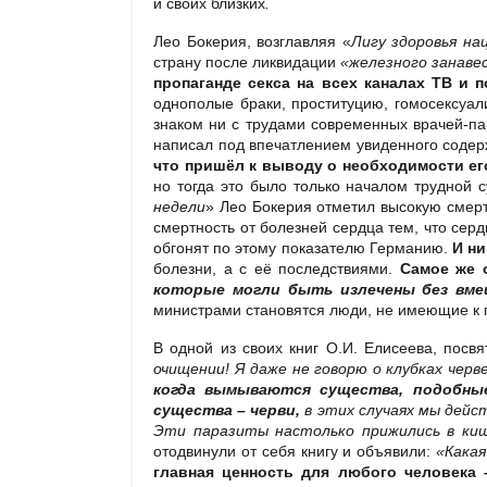
и своих близких
.
Лео Бокерия, возглавляя «
Лигу здоровья на
страну после ликвидации
«железного занаве
пропаганде секса на всех каналах ТВ и 
однополые браки, проституцию, гомосексуа
знаком ни с трудами современных врачей-пар
написал под впечатлением увиденного содер
что пришёл к выводу о необходимости ег
но тогда это было только началом трудной 
недели
» Лео Бокерия отметил высокую смерт
смертность от болезней сердца тем, что сер
обгонят по этому показателю Германию.
И ни
болезни, а с её последствиями.
Самое же 
которые могли быть излечены без вме
министрами становятся люди, не имеющие к 
В одной из своих книг О.И. Елисеева, пос
очищении! Я даже не говорю о клубках черв
когда вымываются существа, подобные 
существа – черви,
в этих
случаях мы дейст
Эти паразиты настолько прижились в киш
отодвинули от себя книгу и объявили:
«Какая
главная ценность для любого человека 