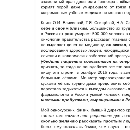
знаменитый врач древности Гиппократ:
«Есл
кормят порой даже умирающего от грязи в
современным учёным медикам не мешает поу
Книги О.И. Елисеевой, Т.Я. Свищёвой, Н.А. С
себе и своим близким.
Большинство их тру
в России от рака умирает 500 000 человек в 
онкологии правительства рассказал главный 
не выделяет денег на медицину,
он сказал,
исследования здоровых людей, находящихся в 
лечении онкологических заболеваний прозвуч
убедить пациента согласиться на опер
признать, то тогда не понадобятся все эти о
пишу эти строки, в октябре 2016 года глав
больными лёгкими. Министр здравоохранени
кусками лёгких трудно даже представить себ
перестала задыхаться и выходом оказалась 
фармакологии в России умный человек,
пре
чистыми продуктами, выращенными в Ро
Мой однокурсник, физик, бывший директор ср
так как там
«почти нет рецептов
» для леч
сколько желанию рассказать простым лю
божья ему оказалась ближе, чем наука – п