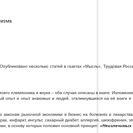
низма.
публиковано несколько статей в газетах «Мысль», Трудовая Росси
оего племянника и внука – оба случая описаны в книге. Изложение
ный опыт и опыт знакомых и людей, откликнувшихся на её книги 
о законам рыночной экономики в бизнес на болезнях и лекарств
рак, инфаркт, инсульт, сахарный диабет, аллергия, шизофрения, э
ами, в основу которых положен основной принцип:
«Неизлечимых 