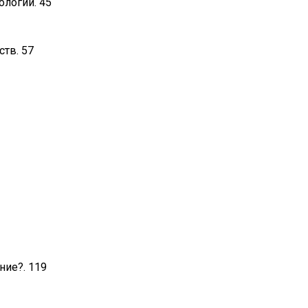
ологии. 45
ств. 57
ние?. 119