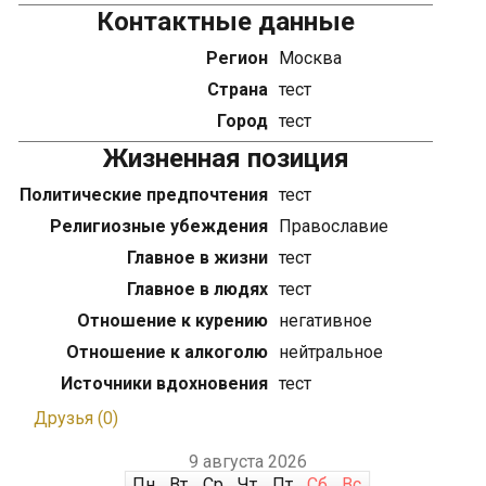
Контактные данные
Регион
Москва
Страна
тест
Город
тест
Жизненная позиция
Политические предпочтения
тест
Религиозные убеждения
Православие
Главное в жизни
тест
Главное в людях
тест
Отношение к курению
негативное
Отношение к алкоголю
нейтральное
Источники вдохновения
тест
Друзья (0)
9 августа 2026
Пн
Вт
Ср
Чт
Пт
Сб
Вс