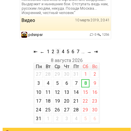
Выдержит и нынешние бои. Отступать ведь нам,
русским людям, некуда. Позади Москва...
Искренний, честный человек"
Видео
10 марта 2019, 20:41
pdsnpsr
0
1256
⇤
←
1
2
3
4
5
6
7
…
→
⇥
8 августа 2026
Пн
Вт
Ср
Чт
Пт
Сб
Вс
27
28
29
30
31
1
2
3
4
5
6
7
8
9
10
11
12
13
14
15
16
17
18
19
20
21
22
23
24
25
26
27
28
29
30
31
1
2
3
4
5
6