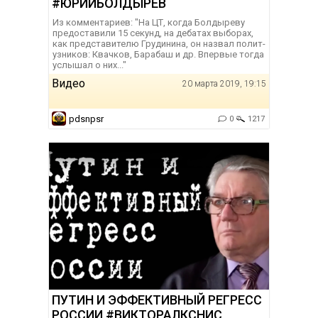
#ЮРИЙБОЛДЫРЕВ
Из комментариев: "На ЦТ, когда Болдыреву
предоставили 15 секунд, на дебатах выборах,
как представителю Грудинина, он назвал полит-
узников: Квачков, Барабаш и др. Впервые тогда
услышал о них... "
Видео
20 марта 2019, 19:15
pdsnpsr
0
1217
ПУТИН И ЭФФЕКТИВНЫЙ РЕГРЕСС
РОССИИ #ВИКТОРАЛКСНИС