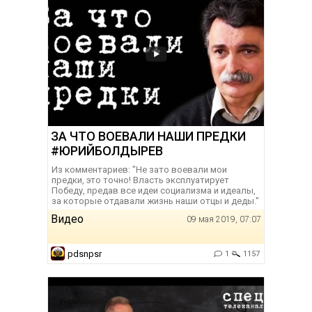
ЗА ЧТО ВОЕВАЛИ НАШИ ПРЕДКИ
#ЮРИЙБОЛДЫРЕВ
Из комментариев: "Не зато воевали мои
предки, это точно! Власть эксплуатирует
Победу, предав все идеи социализма и идеалы,
за которые отдавали жизнь наши отцы и деды. "
Видео
09 мая 2019, 07:07
pdsnpsr
1
1157