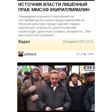
ИСТОЧНИК ВЛАСТИ ЛИШЁННЫЙ
ПРАВ. ММСЭФ #КИРИЛЛМЯМЛИН
Замещение коренного населения на
гастарбайтеров и иных представителей не
Русской культуры представляет самую
серьёзную опасность для России ибо
происходит довольно плавно, незаметно, "без
массового вторжения"...
Видео
03 апреля 2019, 22:21
pdsnpsr
0
1249