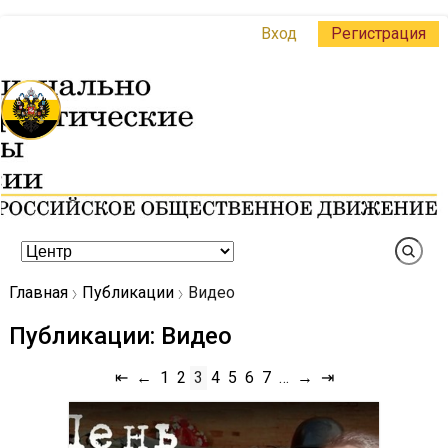
Вход
Регистрация
Главная
Публикации
Видео
Публикации: Видео
⇤
←
1
2
3
4
5
6
7
…
→
⇥