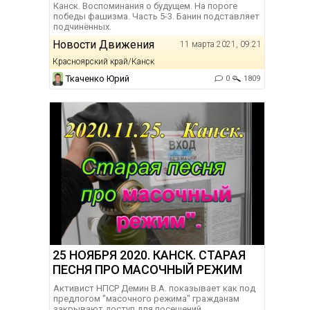
Канск. Воспоминания о будущем. На пороге
победы фашизма. Часть 5-3. Банин подставляет
подчинённых.
Новости Движения
11 марта 2021, 09:21
Красноярский край/Канск
Ткаченко Юрий
0
1809
25 НОЯБРЯ 2020. КАНСК. СТАРАЯ
ПЕСНЯ ПРО МАСОЧНЫЙ РЕЖИМ
Активист НПСР Демин В.А. показывает как под
предлогом "масочного режима" гражданам
закрывают доступ для посещений