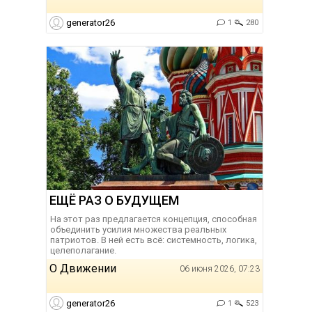
generator26
1
280
ЕЩЁ РАЗ О БУДУЩЕМ
На этот раз предлагается концепция, способная
объединить усилия множества реальных
патриотов. В ней есть всё: системность, логика,
целеполагание.
О Движении
06 июня 2026, 07:23
generator26
1
523