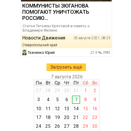
КОММУНИСТЫ ЗЮГАНОВА
ПОМОГАЮТ УНИЧТОЖАТЬ
РОССИЮ…
Статья Татьяны Кретовой в память о
Владимире Филине.
Новости Движения
05 августа 2021, 08:25
Ставропольский край
Ткаченко Юрий
0
2982
Загрузить ещё
7 августа 2026
Пн
Вт
Ср
Чт
Пт
Сб
Вс
27
28
29
30
31
1
2
3
4
5
6
7
8
9
10
11
12
13
14
15
16
17
18
19
20
21
22
23
24
25
26
27
28
29
30