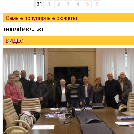
31
1
2
3
4
5
6
Самые популярные сюжеты
Неделя
Месяц
Все
ВИДЕО