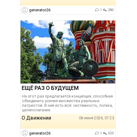
generator26
1
280
ЕЩЁ РАЗ О БУДУЩЕМ
На этот раз предлагается концепция, способная
объединить усилия множества реальных
патриотов. В ней есть всё: системность, логика,
целеполагание.
О Движении
06 июня 2026, 07:23
generator26
1
523